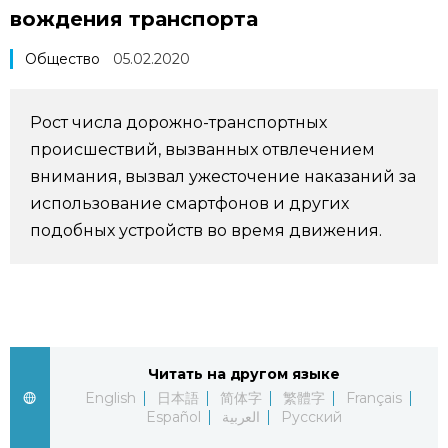
вождения транспорта
Фото/Видео
Общество
05.02.2020
Разделы
Рост числа дорожно-транспортных
Люди
Популярные статьи
происшествий, вызванных отвлечением
внимания, вызвал ужесточение наказаний за
Блог
Японский язык
использование смартфонов и других
official SNS
подобных устройств во время движения.
Политика
Японский калейдоскоп
Экономика
Семья
Общество
Еда и напитки
Читать на другом языке
English
日本語
简体字
繁體字
Français
Español
العربية
Русский
Культура