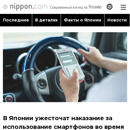
Последние
В деталях
Факты о Японии
Новости
日本語
English
简体字
Последние
繁體字
В деталях
Français
Факты о Японии
Español
Новости
العربية
В Японии ужесточат наказание за
Путеводитель по Японии
использование смартфонов во время