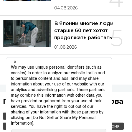
04.08.2026
В Японии многие люди
5
старше 60 лет хотят
продолжать работать
01.08.2026
Другие статьи по теме
Популярные поисковые слова
культура
еда и напитки
общество
японская кухня
jiji press
рыба
история