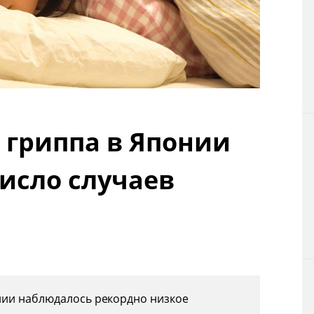
Технологии
Токио
От редакции
а гриппа в Японии
число случаев
нии наблюдалось рекордно низкое