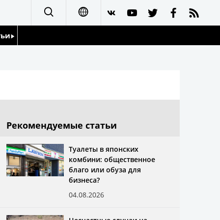
тьи
日本語
English
йдоскоп
简体字
繁體字
Рекомендуемые статьи
Français
Туалеты в японских
комбини: общественное
Español
благо или обуза для
бизнеса?
العربية
04.08.2026