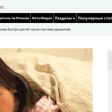
Разделы
Популярные ста
итель по Японии
Фото/Видео
Люди
Японский язык
понии быстро растёт число случаев заражения
Блог
Японский кале
Политика
Семья
Экономика
Еда и напитки
Общество
Культура
Жизнь