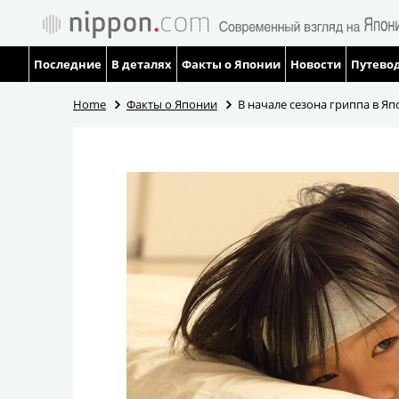
Последние
В деталях
Факты о Японии
Новости
Путевод
Home
Факты о Японии
В начале сезона гриппа в Я