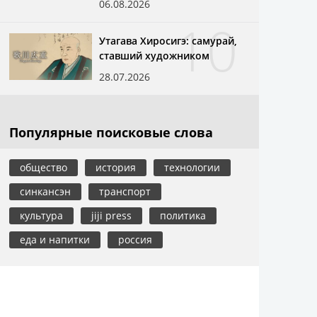
06.08.2026
10
Утагава Хиросигэ: самурай,
ставший художником
28.07.2026
Популярные поисковые слова
общество
история
технологии
синкансэн
транспорт
культура
jiji press
политика
еда и напитки
россия