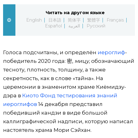
Жизнь
Читать на другом языке
English
日本語
简体字
繁體字
Français
Español
العربية
Русский
Технологии
Токио
Голоса подсчитаны, и определён
иероглиф
-
победитель 2020 года: 密,
мицу
, обозначающий
От редакции
тесноту, плотность, толщину, а также
секретность, как в слове «тайна». На
церемонии в знаменитом храме Киёмидзу-
дэра в
Киото
Фонд тестирования знаний
иероглифов
14 декабря представил
победивший кандзи в виде большой
каллиграфической надписи, которую написал
настоятель храма Мори Сэйхан.