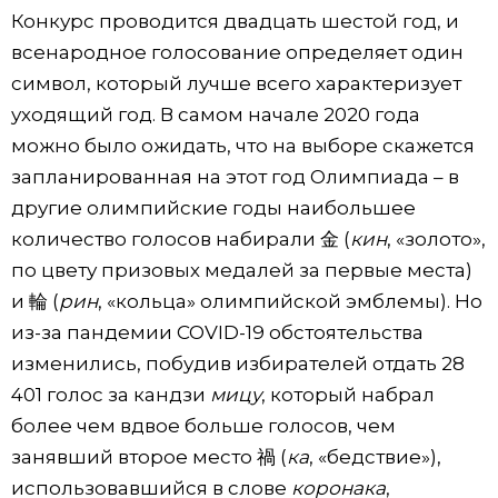
Конкурс проводится двадцать шестой год, и
всенародное голосование определяет один
символ, который лучше всего характеризует
уходящий год. В самом начале 2020 года
можно было ожидать, что на выборе скажется
запланированная на этот год Олимпиада – в
другие олимпийские годы наибольшее
количество голосов набирали 金 (
кин
, «золото»,
по цвету призовых медалей за первые места)
и 輪 (
рин
, «кольца» олимпийской эмблемы). Но
из-за пандемии COVID-19 обстоятельства
изменились, побудив избирателей отдать 28
401 голос за кандзи
мицу
, который набрал
более чем вдвое больше голосов, чем
занявший второе место 禍 (
ка
, «бедствие»),
использовавшийся в слове
коронака
,