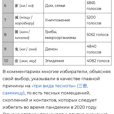
6865
6
家 (
ка
/
иэ
)
Дом, семья
голосов
滅 (
мэцу
/
5200
7
Уничтожение
хоробиру
)
голосов
菌 (
кин
/
Грибы,
8
5062 голоса
киноко
)
микроорганизмы
4840
9
鬼 (
ки
/
они
)
Демон
голосов
10
疫 (
эки
,
яку
)
Эпидемия
4082 голоса
В комментариях многие избиратели, объясняя
свой выбор, указывали в качестве главной
причины на
«три вида тесноты» (三密,
саммицу)
, то есть тесных помещений,
скоплений и контактов, которых следует
избегать во время пандемии в 2020 году.