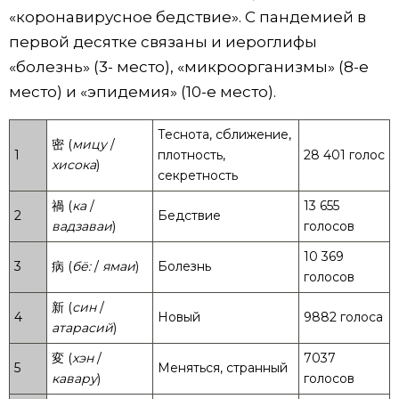
«коронавирусное бедствие». С пандемией в
первой десятке связаны и иероглифы
«болезнь» (3- место), «микроорганизмы» (8-е
место) и «эпидемия» (10-е место).
Теснота, сближение,
密 (
мицу
/
1
плотность,
28 401 голос
хисока
)
секретность
禍 (
ка
/
13 655
2
Бедствие
вадзаваи
)
голосов
10 369
3
病 (
бё:
/
ямаи
)
Болезнь
голосов
新 (
син
/
4
Новый
9882 голоса
атарасий
)
変 (
хэн
/
7037
5
Меняться, странный
кавару
)
голосов