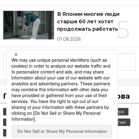
В Японии многие люди
5
старше 60 лет хотят
продолжать работать
01.08.2026
Другие статьи по теме
Популярные поисковые слова
общество
jiji press
политика
культура
россия
шпионаж
история
технологии
синкансэн
транспорт