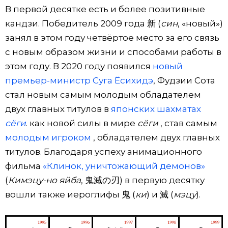
В первой десятке есть и более позитивные
кандзи. Победитель 2009 года 新 (
син
, «новый»)
занял в этом году четвёртое место за его связь
с новым образом жизни и способами работы в
этом году. В 2020 году появился
новый
премьер-министр Суга Ёсихидэ
, Фудзии Сота
стал новым самым молодым обладателем
двух главных титулов в
японских шахматах
сёги
. как новой силы в мире
сёги
, став самым
молодым игроком
, обладателем двух главных
титулов. Благодаря успеху анимационного
фильма
«Клинок, уничтожающий демонов»
(
Кимэцу-но яйба
, ⻤滅の刃) в первую десятку
вошли также иероглифы 鬼 (
ки
) и 滅 (
мэцу
).