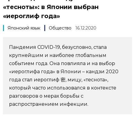
«тесноты»: в Японии выбран
Фото/Видео
«иероглиф года»
Разделы
Японский язык
Общество
16.12.2020
Люди
Популярные статьи
Пандемия COVID-19, безусловно, стала
крупнейшим и наиболее глобальным
Блог
Японский язык
official SNS
событием года. Она повлияла и на выбор
«иероглифа года» в Японии – кандзи 2020
Политика
Японский калейдоскоп
года стал иероглиф 密, мицу, «теснота»,
который часто использовался в контексте
Экономика
Семья
разговоров о мерах борьбы с
распространением инфекции.
Общество
Еда и напитки
Культура