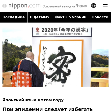
Последние
В деталях
Факты о Японии
Новости
日本語
English
简体字
Последние
繁體字
В деталях
Français
Факты о Японии
Español
Новости
العربية
Японский язык в этом году
Путеводитель по Японии
При эпидемии следует избегать