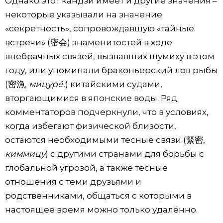
Однако этот кандзи имеет и другие значения –
некоторые указывали на значение
«секретность», сопровождавшую «тайные
встречи» (密会) знаменитостей в ходе
внебрачных связей, вызвавших шумиху в этом
году, или упоминали браконьерский лов рыбы
(密漁,
мицурё:
) китайскими судами,
вторгающимися в японские воды. Ряд
комментаторов подчеркнули, что в условиях,
когда избегают физической близости,
остаются необходимыми тесные связи (緊密,
киммицу
) с другими странами для борьбы с
глобальной угрозой, а также тесные
отношения с теми друзьями и
родственниками, общаться с которыми в
настоящее время можно только удалённо.