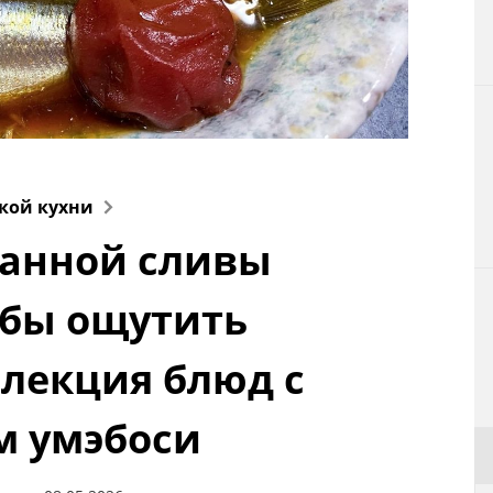
Технологии
Токио
От редакции
кой кухни
анной сливы
обы ощутить
ллекция блюд с
м умэбоси