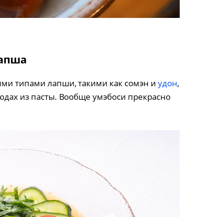
лапша
ими типами лапши, такими как сомэн и
удон
,
людах из пасты. Вообще умэбоси прекрасно