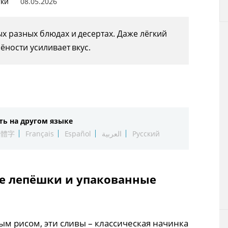
тки
08.05.2026
х разных блюдах и десертах. Даже лёгкий
ёности усиливает вкус.
ть на другом языке
繁體字
Français
Español
العربية
Русский
ые лепёшки и упакованные
ым рисом, эти сливы – классическая начинка