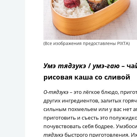
(Все изображения предоставлены PIXTA)
Умэ тядзукэ
/
умэ-гаю
– ча
рисовая каша со сливой
О-тядзукэ
– это лёгкое блюдо, приг
других ингредиентов, залитых горяч
сильным похмельем или у вас нет а
приготовить и съесть это полужидко
почувствовать себя бодрее. Умэбоси
тядзукэ
быстрого приготовления. Их