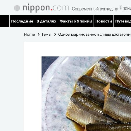
Последние
В деталях
Факты о Японии
Новости
Путевод
Home
Темы
Одной маринованной сливы достаточно