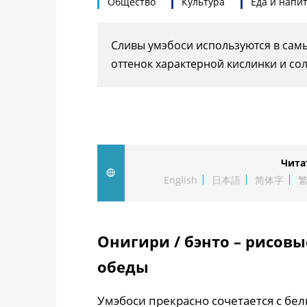
Общество
Культура
Еда и напи
Сливы умэбоси используются в самы
оттенок характерной кислинки и сол
Чита
English
日本語
简体字
Онигири / бэнто – рисов
обеды
Умэбоси прекрасно сочетается с бел