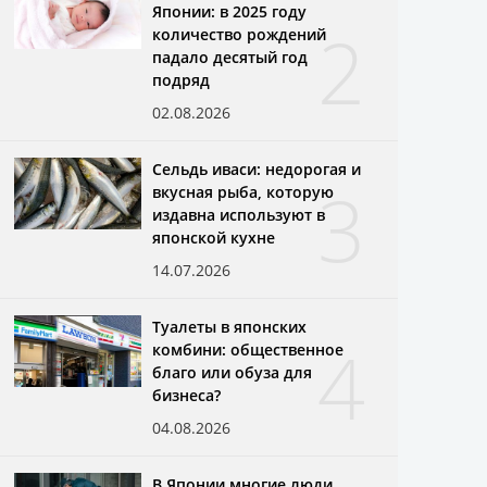
Японии: в 2025 году
2
количество рождений
падало десятый год
подряд
02.08.2026
Сельдь иваси: недорогая и
3
вкусная рыба, которую
издавна используют в
японской кухне
14.07.2026
Туалеты в японских
4
комбини: общественное
благо или обуза для
бизнеса?
04.08.2026
В Японии многие люди