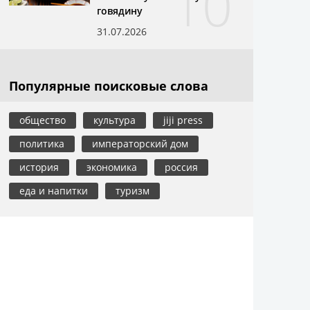
10
говядину
31.07.2026
Популярные поисковые слова
общество
культура
jiji press
политика
императорский дом
история
экономика
россия
еда и напитки
туризм