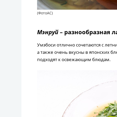
(ФотоAC)
Мэнруй
– разнообразная 
Умэбоси отлично сочетаются с летн
а также очень вкусны в японских б
подходят к освежающим блюдам.