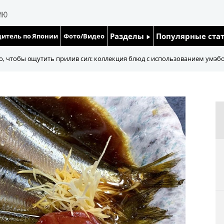
Разделы
Популярные ста
итель по Японии
Фото/Видео
Люди
Японский язык
, чтобы ощутить прилив сил: коллекция блюд с использованием умэб
Блог
Японский кале
Политика
Семья
Экономика
Еда и напитки
Общество
Культура
Жизнь