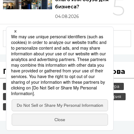
5
бизнеса?
04.08.2026
Другие статьи по теме
Популярные поисковые слова
общество
jiji press
политика
культура
россия
технологии
шпионаж
история
экономика
синкансэн