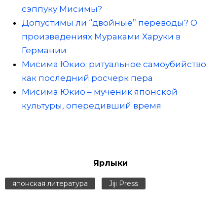
сэппуку Мисимы?
Допустимы ли “двойные” переводы? О
произведениях Мураками Харуки в
Германии
Мисима Юкио: ритуальное самоубийство
как последний росчерк пера
Мисима Юкио – мученик японской
культуры, опередивший время
Ярлыки
японская литература
Jiji Press