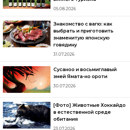
05.08.2026
Знакомство с вагю: как
выбрать и приготовить
знаменитую японскую
говядину
31.07.2026
Сусаноо и восьмиглавый
змей Ямата-но ороти
30.07.2026
[Фото] Животные Хоккайдо
в естественной среде
обитания
23.07.2026