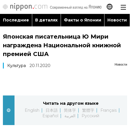
Последние
В деталях
Факты о Японии
Новости
日本語
Японская писательница Ю Мири
English
награждена Национальной книжной
简体字
премией США
Последние
Новости
Культура
20.11.2020
繁體字
В деталях
Français
Факты о Японии
Español
Читать на другом языке
Новости
العربية
English
日本語
简体字
繁體字
Français
Español
العربية
Русский
Путеводитель по Японии