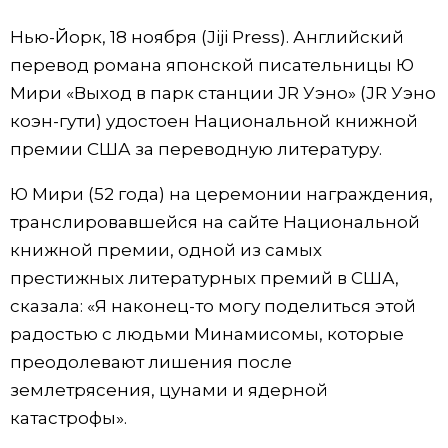
Фото/Видео
Нью-Йорк, 18 ноября (Jiji Press). Английский
перевод романа японской писательницы Ю
Разделы
Мири «Выход в парк станции JR Уэно» (JR Уэно
коэн-гути) удостоен Национальной книжной
Люди
Популярные статьи
премии США за переводную литературу.
Ю Мири (52 года) на церемонии награждения,
Блог
Японский язык
official SNS
транслировавшейся на сайте Национальной
книжной премии, одной из самых
Политика
Японский калейдоскоп
престижных литературных премий в США,
сказала: «Я наконец-то могу поделиться этой
Экономика
Семья
радостью с людьми Минамисомы, которые
преодолевают лишения после
Общество
Еда и напитки
землетрясения, цунами и ядерной
катастрофы».
Культура