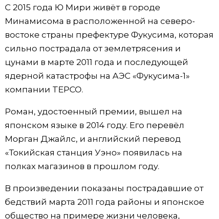
С 2015 года Ю Мири живёт в городе
Жизнь
Минамисома в расположенной на северо-
востоке страны префектуре Фукусима, которая
Технологии
сильно пострадала от землетрясения и
цунами в марте 2011 года и последующей
Токио
ядерной катастрофы на АЭС «Фукусима-1»
компании TEPCO.
От редакции
Роман, удостоенный премии, вышел на
японском языке в 2014 году. Его перевёл
Морган Джайлс, и английский перевод
«Токийская станция Уэно» появилась на
полках магазинов в прошлом году.
В произведении показаны пострадавшие от
бедствий марта 2011 года районы и японское
общество на примере жизни человека,