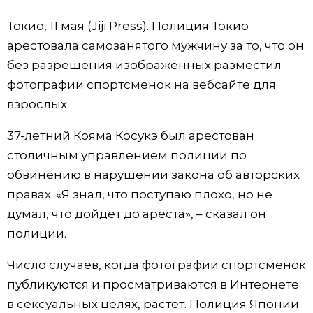
Фото/Видео
Токио, 11 мая (Jiji Press). Полиция Токио
арестовала самозанятого мужчину за то, что он
Разделы
без разрешения изображённых разместил
фотографии спортсменок на вебсайте для
Люди
Популярные статьи
взрослых.
37-летний Кояма Косукэ был арестован
Блог
Японский язык
official SNS
столичным управлением полиции по
обвинению в нарушении закона об авторских
Политика
Японский калейдоскоп
правах. «Я знал, что поступаю плохо, но не
думал, что дойдёт до ареста», – сказал он
Экономика
Семья
полиции.
Общество
Еда и напитки
Число случаев, когда фотографии спортсменок
публикуются и просматриваются в Интернете
Культура
в сексуальных целях, растёт. Полиция Японии