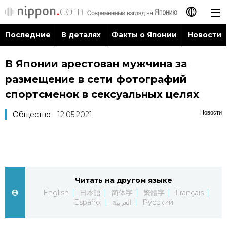
Последние
В деталях
Факты о Японии
Новости
日本語
В Японии арестован мужчина за
English
размещение в сети фотографий
简体字
спортсменок в сексуальных целях
Последние
Новости
Общество
12.05.2021
繁體字
В деталях
Français
Факты о Японии
Español
Читать на другом языке
Новости
العربية
English
日本語
简体字
繁體字
Français
Español
العربية
Русский
Путеводитель по Японии