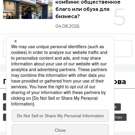
комбини: общественное
5
благо или обуза для
бизнеса?
04.08.2026
Другие статьи по теме
Популярные поисковые слова
общество
культура
jiji press
еда и напитки
политика
японская кухня
россия
шпионаж
история
технологии