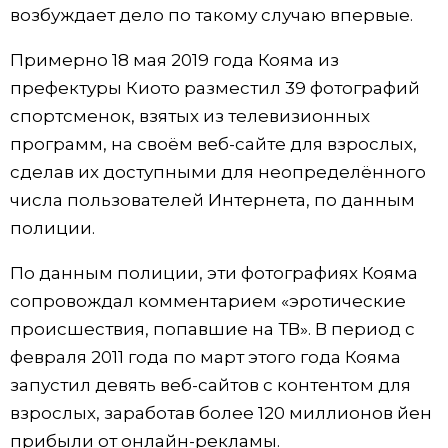
возбуждает дело по такому случаю впервые.
Жизнь
Примерно 18 мая 2019 года Кояма из
префектуры Киото разместил 39 фотографий
Технологии
спортсменок, взятых из телевизионных
программ, на своём веб-сайте для взрослых,
Токио
сделав их доступными для неопределённого
числа пользователей Интернета, по данным
От редакции
полиции.
По данным полиции, эти фотографиях Кояма
сопровождал комментарием «эротические
происшествия, попавшие на ТВ». В период с
февраля 2011 года по март этого года Кояма
запустил девять веб-сайтов с контентом для
взрослых, заработав более 120 миллионов йен
прибыли от онлайн-рекламы.