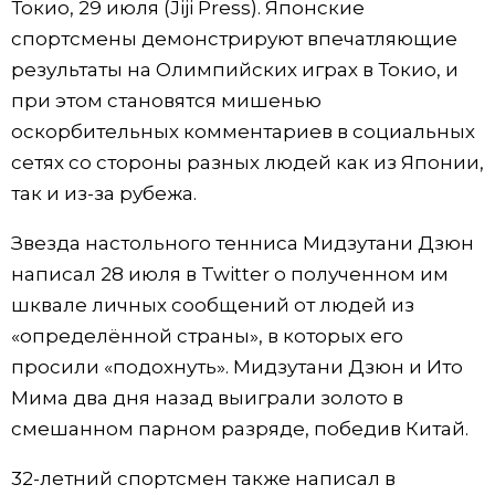
Токио, 29 июля (Jiji Press). Японские
Фото/Видео
спортсмены демонстрируют впечатляющие
результаты на Олимпийских играх в Токио, и
Разделы
при этом становятся мишенью
оскорбительных комментариев в социальных
Люди
Популярные статьи
сетях со стороны разных людей как из Японии,
так и из-за рубежа.
Блог
Японский язык
official SNS
Звезда настольного тенниса Мидзутани Дзюн
написал 28 июля в Twitter о полученном им
Политика
Японский калейдоскоп
шквале личных сообщений от людей из
«определённой страны», в которых его
Экономика
Семья
просили «подохнуть». Мидзутани Дзюн и Ито
Мима два дня назад выиграли золото в
Общество
Еда и напитки
смешанном парном разряде, победив Китай.
Культура
32-летний спортсмен также написал в