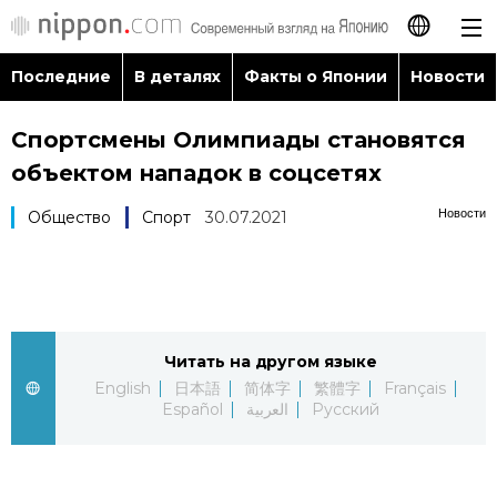
Последние
В деталях
Факты о Японии
Новости
日本語
Спортсмены Олимпиады становятся
English
объектом нападок в соцсетях
简体字
Последние
Новости
Общество
Спорт
30.07.2021
繁體字
В деталях
Français
Факты о Японии
Читать на другом языке
Español
English
日本語
简体字
繁體字
Français
Новости
Español
العربية
Русский
العربية
Путеводитель по Японии