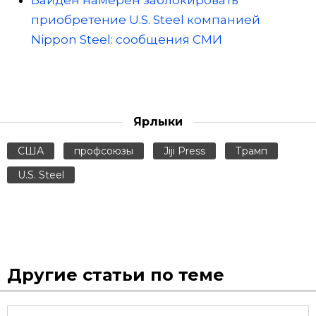
Байден намерен заблокировать
приобретение U.S. Steel компанией
Nippon Steel: сообщения СМИ
Ярлыки
США
профсоюзы
Jiji Press
Трамп
U.S. Steel
Другие статьи по теме