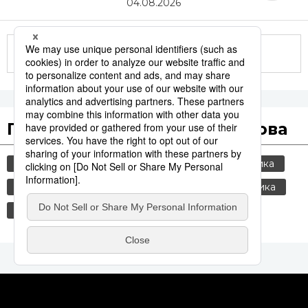
04.08.2026
Другие статьи по теме
Популярные поисковые слова
общество
jiji press
культура
политика
история
россия
шпионаж
экономика
еда и напитки
технологии