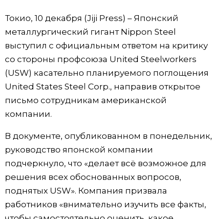
Фото/Видео
Токио, 10 декабря (Jiji Press) – Японский
металлургический гигант Nippon Steel
Разделы
выступил с официальным ответом на критику
со стороны профсоюза United Steelworkers
Люди
Популярные статьи
(USW) касательно планируемого поглощения
United States Steel Corp., направив открытое
Блог
Японский язык
official SNS
письмо сотрудникам американской
компании.
Политика
Японский калейдоскоп
В документе, опубликованном в понедельник,
руководство японской компании
Экономика
Семья
подчеркнуло, что «делает всё возможное для
решения всех обоснованных вопросов,
Общество
Еда и напитки
поднятых USW». Компания призвала
работников «внимательно изучить все факты,
Культура
чтобы самостоятельно оценить, какое