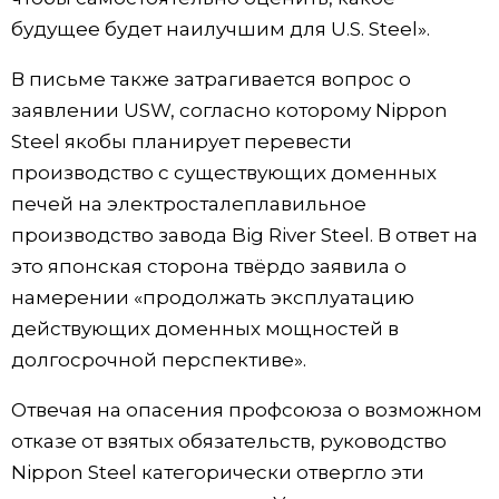
будущее будет наилучшим для U.S. Steel».
Жизнь
В письме также затрагивается вопрос о
Технологии
заявлении USW, согласно которому Nippon
Steel якобы планирует перевести
Токио
производство с существующих доменных
печей на электросталеплавильное
От редакции
производство завода Big River Steel. В ответ на
это японская сторона твёрдо заявила о
намерении «продолжать эксплуатацию
действующих доменных мощностей в
долгосрочной перспективе».
Отвечая на опасения профсоюза о возможном
отказе от взятых обязательств, руководство
Nippon Steel категорически отвергло эти