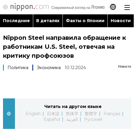
Последние
В деталях
Факты о Японии
Новости
日本語
Nippon Steel направила обращение к
English
работникам U.S. Steel, отвечая на
简体字
критику профсоюзов
Последние
Новости
Политика
Экономика
10.12.2024
繁體字
В деталях
Français
Факты о Японии
Español
Читать на другом языке
Новости
العربية
English
日本語
简体字
繁體字
Français
Español
العربية
Русский
Путеводитель по Японии