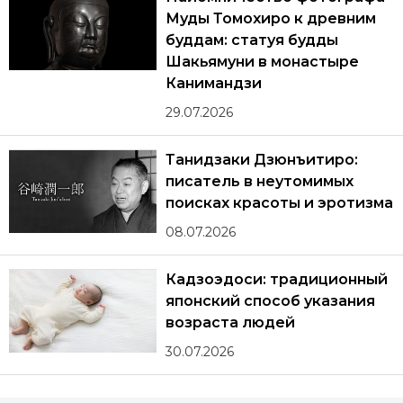
Муды Томохиро к древним
буддам: статуя будды
Шакьямуни в монастыре
Канимандзи
29.07.2026
Танидзаки Дзюнъитиро:
писатель в неутомимых
поисках красоты и эротизма
08.07.2026
Кадзоэдоси: традиционный
японский способ указания
возраста людей
30.07.2026