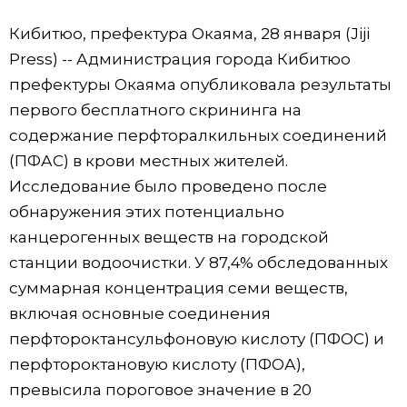
Фото/Видео
Кибитюо, префектура Окаяма, 28 января (Jiji
Press) -- Администрация города Кибитюо
Разделы
префектуры Окаяма опубликовала результаты
первого бесплатного скрининга на
Люди
Популярные статьи
содержание перфторалкильных соединений
(ПФАС) в крови местных жителей.
Блог
Японский язык
official SNS
Исследование было проведено после
обнаружения этих потенциально
Политика
Японский калейдоскоп
канцерогенных веществ на городской
станции водоочистки. У 87,4% обследованных
Экономика
Семья
суммарная концентрация семи веществ,
включая основные соединения
Общество
Еда и напитки
перфтороктансульфоновую кислоту (ПФОС) и
перфтороктановую кислоту (ПФОА),
Культура
превысила пороговое значение в 20