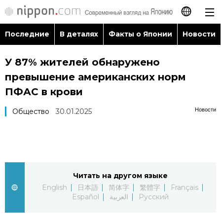
Последние
В деталях
Факты о Японии
Новости
日本語
У 87% жителей обнаружено
English
превышение американских норм
简体字
ПФАС в крови
Последние
Новости
Общество
30.01.2025
繁體字
В деталях
Français
Факты о Японии
Español
Читать на другом языке
Новости
العربية
English
日本語
简体字
繁體字
Français
Español
العربية
Русский
Путеводитель по Японии