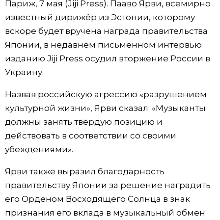
Париж, 7 мая (Jiji Press). Пааво Ярви, всемирно
Фото/Видео
известный дирижёр из Эстонии, которому
вскоре будет вручена награда правительства
Разделы
Японии, в недавнем письменном интервью
изданию Jiji Press осудил вторжение России в
Люди
Популярные статьи
Украину.
Назвав российскую агрессию «разрушением
Блог
Японский язык
official SNS
культурной жизни», Ярви сказал: «Музыканты
должны занять твёрдую позицию и
Политика
Японский калейдоскоп
действовать в соответствии со своими
убеждениями».
Экономика
Семья
Ярви также выразил благодарность
Общество
Еда и напитки
правительству Японии за решение наградить
его Орденом Восходящего Солнца в знак
Культура
признания его вклада в музыкальный обмен