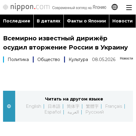
Последние
В деталях
Факты о Японии
Новости
日本語
Всемирно известный дирижёр
English
осудил вторжение России в Украину
简体字
Последние
Новости
Политика
Общество
Культура
08.05.2026
繁體字
В деталях
Français
Факты о Японии
Читать на другом языке
Español
English
日本語
简体字
繁體字
Français
Новости
Español
العربية
Русский
العربية
Путеводитель по Японии