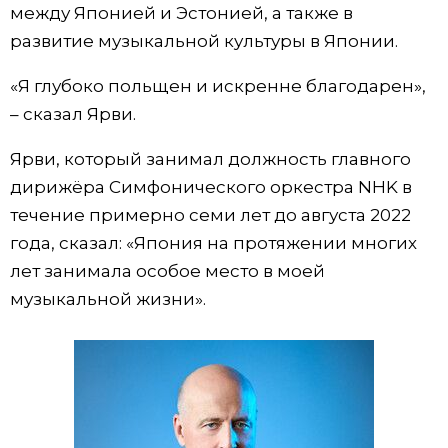
между Японией и Эстонией, а также в
Жизнь
развитие музыкальной культуры в Японии.
«Я глубоко польщен и искренне благодарен»,
Технологии
– сказал Ярви.
Токио
Ярви, который занимал должность главного
дирижёра Симфонического оркестра NHK в
От редакции
течение примерно семи лет до августа 2022
года, сказал: «Япония на протяжении многих
лет занимала особое место в моей
музыкальной жизни».