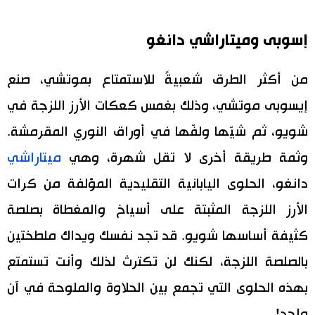
إسوبى وميتاراشي دانغو
من أكثر الطرق شعبيةً للاستمتاع بموتشي، صنع
إيسوبى موتشي، وذلك بغمس كعكات الأرز اللزجة في
شويو، ثم شيّها ولفّها في أوراق النوري المقرمشة.
وثمة طريقة أخرى لا تقل شهرة، وهي
ميتاراشي
دانغو، الحلوى اليابانية التقليدية المؤلفة من كرات
الأرز اللزجة المثبتة على أسياخ والمغطاة بصلصة
كثيفة أساسها شويو. قد تجد نفسك ويداك ملطختين
بالصلصة اللزجة، لكنك لن تكترث لذلك وأنت تستمتع
بهذه الحلوى التي تجمع بين الحلاوة والملوحة في آن
واحد!