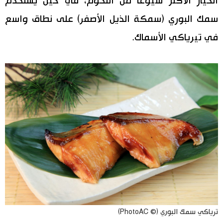
الخيار الأكثر شيوعًا من اللحوم، في حين يُستخدم
سمك البوري (سمكة الذيل الأصفر) على نطاق واسع
في تيرياكي الأسماك.
ترياكي سمك البوري (© PhotoAC)