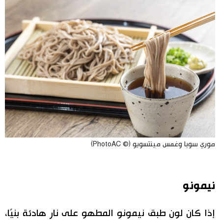
موري سوبا وغمس مينتسويو (© PhotoAC)
نيمونو
إذا كان لون طبق نيمونو المطهو على نار هادئة بنيًا،