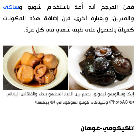
فمن المرجح أنه أُعدّ باستخدام شويو و
ساكى
والميرين. وبعبارة أخرى، فإن إضافة هذه المكونات
كفيلة بالحصول على طبق شهي في كل مرة.
إيكا وساتويمو نيمونو، يجمع بين الحبار المطهو ​​ببطء والقلقاس الياباني
(© PhotoAC) وشيتاكى كونبو تسوكوداني (© بيكستا)
تاكيكومي-غوهان