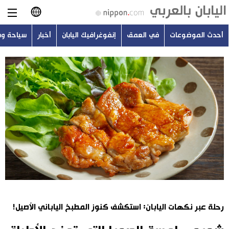
أحدث الموضوعات
في العمق
إنفوغرافيك اليابان
أخبار
سياحة و
日本語
English
简体字
أحدث الموضوعات
繁體字
في العمق
Français
إنفوغرافيك اليابان
Español
أخبار
Русский
رحلة عبر نكهات اليابان: استكشف كنوز المطبخ الياباني الأصيل!
سياحة وسفر