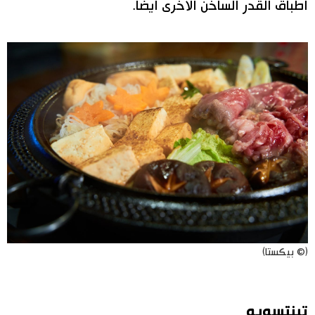
أطباق القدر الساخن الأخرى أيضًا.
(© بيكستا)
تينتسويو