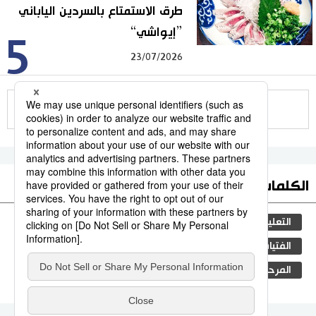
طرق الاستمتاع بالسردين الياباني
”إيواشي“
5
23/07/2026
للمزيد
الكلمات الأكثر بحثا
التعليم الياباني
مجتمع
طوكيو
الجنس
الفتيات
ثقافة
اليابان
الأنشطة
المرحلة الابتدائية
المجتمع الياباني