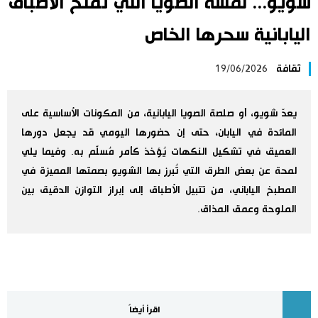
شويو... لمسة الصويا التي تمنح الأطباق
اليابان في فيديو
اليابانية سحرها الخاص
مانغا وأنيمي
ثقافة
19/06/2026
علوم وتكنولوجيا
يعدّ شويو، أو صلصة الصويا اليابانية، من المكونات الأساسية على
المائدة في اليابان، حتى إن حضورها اليومي قد يجعل دورها
الأقسام
العميق في تشكيل النكهات يُؤخذ كأمر مُسلَّم به. وفيما يلي
لمحة عن بعض الطرق التي تُبرز بها الشويو بصمتها المميزة في
صور
الأكثر تفاعلا
المطبخ الياباني، من تتبيل الأطباق إلى إبراز التوازن الدقيق بين
الملوحة وعمق المذاق.
أشخاص
اللغة اليابانية
تواصل معنا
تجارب وآراء
موسوعة اليابان
سياسة
هو وهي
اقرأ أيضاً