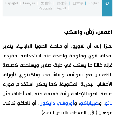
Español
Français
繁體字
简体字
日本語
English
العربية
Русский
اقتصاد
المطبخ الياباني
مجتمع
اغمس، رُشّ، واسكب
ثقافة
نظرًا إلى أن شويو، أو صلصة الصويا اليابانية، يتميز
لايف ستايل
بمذاق قوي وملوحة واضحة عند استخدامه بمفرده،
فإنه غالبًا ما يسكب في طبق صغير ويستخدم كصلصة
طوكيو
للتغميس مع سوشي وساشيمي وياكينوري (أوراق
إعلان
الأعشاب البحرية المشوية). كما يمكن استخدام موزع
صلصة الصويا لإضافة رشّة خفيفة منه إلى أطباق مثل
ناتو
، و
هيياياكّو
، و
أوروشي دايكون
، أو تاماغو كاكى
غوهان (الأرز المغطى بالبيض النيء).