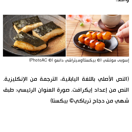
إسوبى موتشي (© بيكستا)وميتراشي دانغو (© PhotoAC)
(النص الأصلي باللغة اليابانية، الترجمة من الإنكليزية.
النص من إعداد إيكرافت. صورة العنوان الرئيسي: طبق
شهي من دجاج ترياكي© بيكستا)