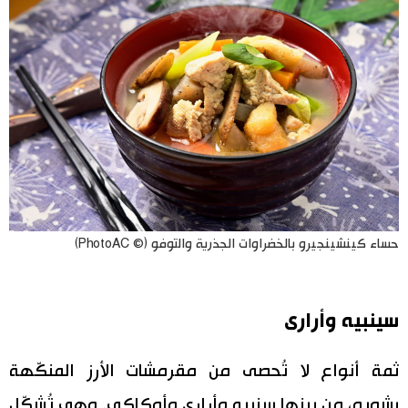
حساء كينشينجيرو بالخضراوات الجذرية والتوفو (© PhotoAC)
سينبيه وأرارى
ثمة أنواع لا تُحصى من مقرمشات الأرز المنكّهة
بشويو، من بينها سنبيه وأرارى وأوكاكي. وهي تُشكّل