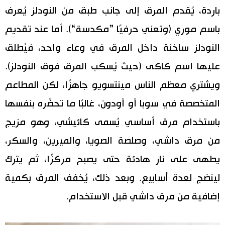
باردة، يُقدم المرق إلى جانب طبق من النودلز يُعرف
باسم موري (وتعني حرفيًا ”مكدسة“). أما عند تقديم
النودلز ساخنة داخل المرق في وعاء واحد، فيُطلق
عليها اسم كاكى (حيث يُسكب المرق فوق النودلز).
ويشتري معظم الناس مينتسويو جاهزًا، لكن المطاعم
المتخصصة في سوبا أو أودون، غالبًا ما تحضّره بنفسها
باستخدام مرق أساسي يُسمى كائيشي، وهو مزيج
من مرق داشي، وصلصة الصويا، والميرين، والسكر،
يطهى على نار هادئة حتى يصبح مركزًا، ثم يترك
لينضج لعدة أسابيع. وبعد ذلك، يُخفف المرق بكمية
إضافية من مرق داشي قبل الاستخدام.