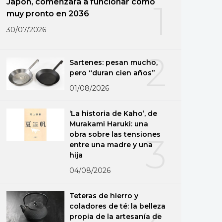
Japón, comenzará a funcionar como
1
muy pronto en 2036
30/07/2026
2
Sartenes: pesan mucho,
pero “duran cien años”
01/08/2026
‘La historia de Kaho’, de
Murakami Haruki: una
obra sobre las tensiones
3
entre una madre y una
hija
04/08/2026
Teteras de hierro y
coladores de té: la belleza
propia de la artesanía de