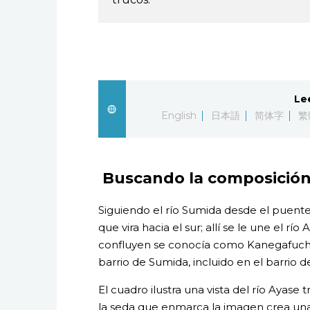
Le
English
日本語
简体字
繁
Buscando la composición
Siguiendo el río Sumida desde el puente
que vira hacia el sur; allí se le une el rí
confluyen se conocía como Kanegafuchi en
barrio de Sumida, incluido en el barrio
El cuadro ilustra una vista del río Ayase
la seda que enmarca la imagen crea un