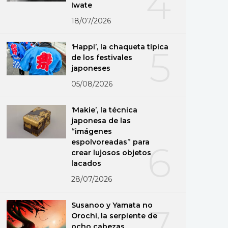
4
Iwate
18/07/2026
‘Happi’, la chaqueta típica
5
de los festivales
japoneses
05/08/2026
‘Makie’, la técnica
japonesa de las
“imágenes
espolvoreadas” para
6
crear lujosos objetos
lacados
28/07/2026
Susanoo y Yamata no
7
Orochi, la serpiente de
ocho cabezas