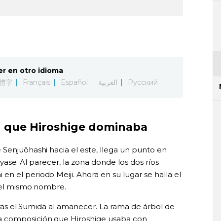
er en otro idioma
體字
Français
Español
العربية
Русский
 que Hiroshige dominaba
 Senjuōhashi hacia el este, llega un punto en
o Ayase. Al parecer, la zona donde los dos ríos
 el periodo Meiji. Ahora en su lugar se halla el
 del mismo nombre.
 tras el Sumida al amanecer. La rama de árbol de
a composición que Hiroshige usaba con