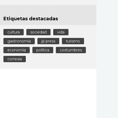
Etiquetas destacadas
cultura
sociedad
vida
gastronomía
jiji press
turismo
economía
política
costumbres
cortesía