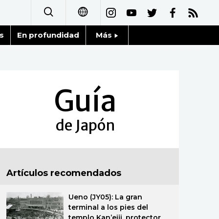
s
En profundidad
Más
日本語
Noticias
English
Datos de Japón
Guía
简体字
Fragmentos de Japón
繁體字
de Japón
Gente
Français
Blog
العربية
Artículos recomendados
Tokio
Русский
Ueno (JY05): La gran
Avisos
terminal a los pies del
templo Kan’eiji, protector