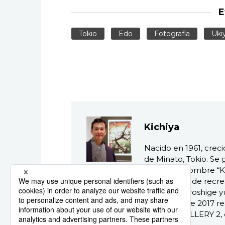
E
Tokio
Edo
Fotografía
Uki
Kichiya
Nacido en 1961, creció
de Minato, Tokio. Se 
adoptó el nombre “Ki
su proyecto de recrea
Utagawa Hiroshige yu
diciembre de 2017 re
sala THE GALLERY 2, d