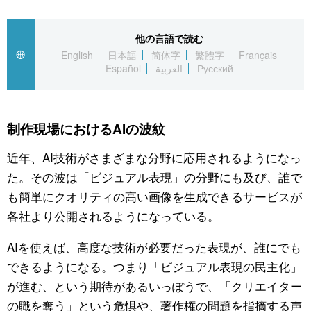
公式SNS
他の言語で読む
English
日本語
简体字
繁體字
Français
Español
العربية
Русский
制作現場におけるAIの波紋
近年、AI技術がさまざまな分野に応用されるようになっ
た。その波は「ビジュアル表現」の分野にも及び、誰で
も簡単にクオリティの高い画像を生成できるサービスが
各社より公開されるようになっている。
AIを使えば、高度な技術が必要だった表現が、誰にでも
できるようになる。つまり「ビジュアル表現の民主化」
が進む、という期待があるいっぽうで、「クリエイター
の職を奪う」という危惧や、著作権の問題を指摘する声