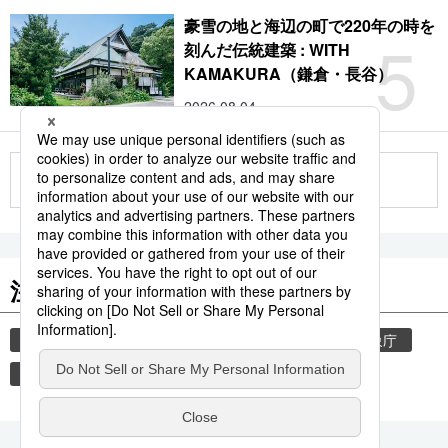
豪雪の地と海辺の町で220年の時を
5
刻んだ伝統建築 : WITH
KAMAKURA（鎌倉・長谷）
2026.08.04
もっと見る
注目のキーワード
共同通信ニュース
気象・災害
災害
気象庁
津波
地震
熊本
熊本地震
観光