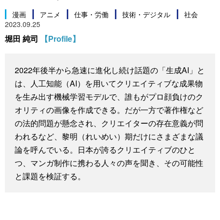
スポーツ・東京2020
文化
動画/Live
漫画
アニメ
仕事・労働
技術・デジタル
社会
2023.09.25
堀田 純司
【Profile】
科学・技術
Books
2022年後半から急速に進化し続け話題の「生成AI」と
暮らし
Cinema
は、人工知能（AI）を用いてクリエイティブな成果物
を生み出す機械学習モデルで、誰もがプロ顔負けのク
スポーツ・東京2020
Topics
オリティの画像を作成できる。だが一方で著作権など
の法的問題が懸念され、クリエイターの存在意義が問
Images
われるなど、黎明（れいめい）期だけにさまざまな議
論を呼んでいる。日本が誇るクリエイティブのひと
People
つ、マンガ制作に携わる人々の声を聞き、その可能性
と課題を検証する。
東京
お知らせ