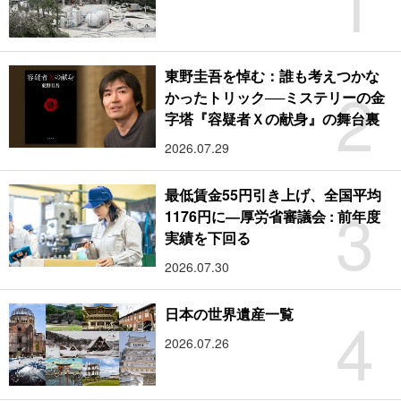
1
東野圭吾を悼む：誰も考えつかな
2
かったトリック──ミステリーの金
字塔『容疑者Ｘの献身』の舞台裏
2026.07.29
最低賃金55円引き上げ、全国平均
3
1176円に―厚労省審議会 : 前年度
実績を下回る
2026.07.30
4
日本の世界遺産一覧
2026.07.26