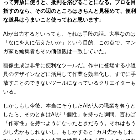
って奔放に使うと、批判を浴びることになる。プロを目
指すのなら、その辺のところはきちんと見極めて、便利
な道具はうまいこと使ってねと思います」
AIが出力するといっても、それは手段の話。大事なのは
「なにを人に伝えたいか」という目的。この点で、マン
ガ家も編集者もその価値観は一致していた。
画像生成は非常に便利なツールだ。作中に登場する小道
具のデザインなどに活用して作業を効率化し、すでに手
放すことのできないツールになっているクリエイターも
いる。
しかしもし今後、本当にそうしたAIが人の職業を奪うと
したら、そのときはAIが「個性」を持った瞬間。言わば
「作家性」を持つようになったときだろう。それはもう
少し先かもしれないし、もしかすると1カ月先かもしれ