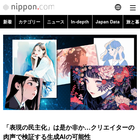
新着
カテゴリー
ニュース
In-depth
Japan Data
旅と暮
English
政治・外交
Topics
简体字
経済・ビジネス
Images
繁體字
カテゴリー
国際・海外
People
Français
政治・外交
ニュース
社会
東京
Español
経済・ビジネス
トップ
In-depth
文化
お知らせ
العربية
国際
アーカイブ
Japan Data
科学・技術
Русский
「表現の民主化」は是か非か…クリエイターの
社会
旅と暮らし
暮らし
肉声で検証する生成AIの可能性