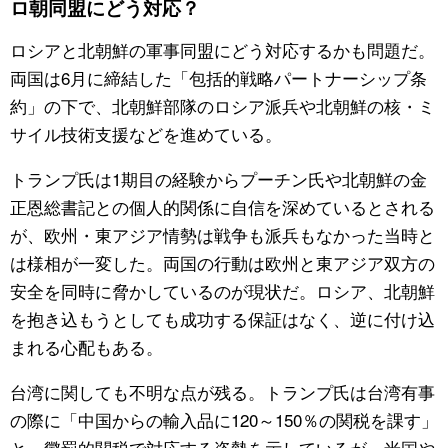
ロ朝同盟にどう対応？
ロシアと北朝鮮の軍事同盟にどう対応するかも問題だ。
両国は6月に締結した「包括的戦略パートナーシップ条
約」の下で、北朝鮮部隊のロシア派兵や北朝鮮の核・ミ
サイル技術支援などを進めている。
トランプ氏は1期目の経験からプーチン氏や北朝鮮の金
正恩総書記との個人的関係に自信を深めているとされる
が、欧州・東アジア情勢は戦争も派兵もなかった当時と
は様相が一変した。両国の行動は欧州と東アジア双方の
安全を同時に脅かしているのが現状だ。ロシア、北朝鮮
を抱き込もうとしても成功する保証はなく、逆に付け込
まれる心配もある。
台湾に関しても不明な点が残る。トランプ氏は台湾有事
の際に「中国からの輸入品に120～150％の関税を課す」
と、懲罰的関税で対応する姿勢を示しているが、米国や