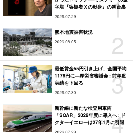
1
字塔『容疑者Ｘの献身』の舞台裏
2026.07.29
2
熊本地震被害状況
2026.08.05
最低賃金55円引き上げ、全国平均
3
1176円に―厚労省審議会 : 前年度
実績を下回る
2026.07.30
新幹線に新たな検査用車両
4
「SOAR」2029年度に導入へ : ド
クターイエローは27年1月に引退
2026.07.29