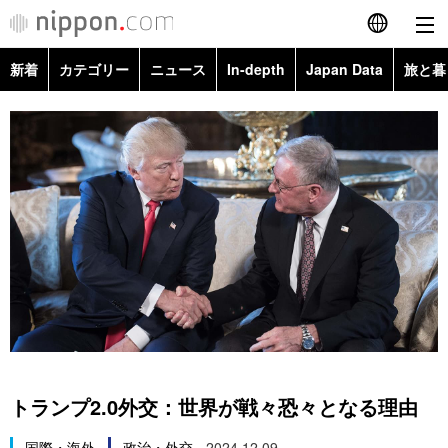
新着
カテゴリー
ニュース
In-depth
Japan Data
旅と暮
English
政治・外交
Topics
简体字
経済・ビジネス
Images
繁體字
カテゴリー
国際・海外
People
Français
政治・外交
ニュース
社会
東京
Español
経済・ビジネス
トップ
In-depth
文化
お知らせ
العربية
国際
アーカイブ
Japan Data
科学・技術
Русский
トランプ2.0外交：世界が戦々恐々となる理由
社会
旅と暮らし
暮らし
国際・海外
政治・外交
2024.12.09