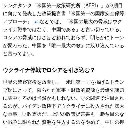
シンクタンク「米国第一政策研究所（AFPI）」が2期目
に向けて発表した政策提言書『米国第一の国家安全保障
アプローチ』
などでは、「米国の最大の脅威はウク
(※2)
ライナ戦争ではなく、中国である」と言い切っている。
ロシアの脅威にはさほど触れておらず、明らかにトーン
が変わった。中国を「唯一最大の敵」に絞り込んでいる
と言ってよい。
ウクライナ停戦でロシアを引き込む？
世界の警察官役を放棄し、「米国第一」を掲げるトラン
プ氏にとって、限られた軍事・財政的資源を最優先課題
に集中するのは当然かもしれない。その関連で注目され
るのが、バイデン政権下でウクライナに投入された膨大
な軍事・財政支援だ。上記の政策提言書も「勝ち目のな
い戦争に限られた資源を注入するのをやめて、中国の抑