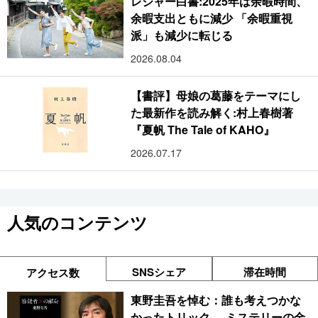
レジャー白書:2025年は余暇時間、
余暇支出ともに減少 「余暇重視
派」も減少に転じる
2026.08.04
【書評】母娘の葛藤をテーマにし
た最新作を読み解く:村上春樹著
『夏帆 The Tale of KAHO』
2026.07.17
人気のコンテンツ
SNSシェア
滞在時間
アクセス数
東野圭吾を悼む：誰も考えつかな
かったトリック──ミステリーの金