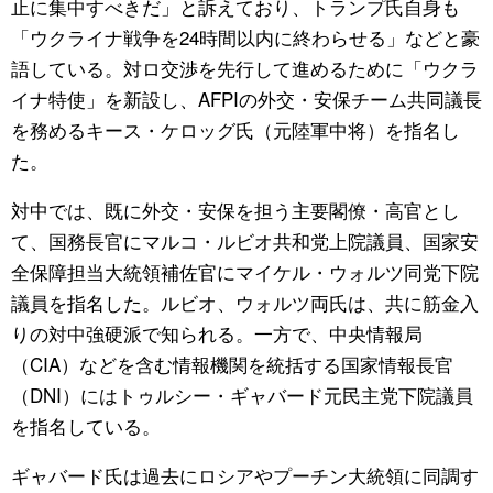
止に集中すべきだ」と訴えており、トランプ氏自身も
「ウクライナ戦争を24時間以内に終わらせる」などと豪
語している。対ロ交渉を先行して進めるために「ウクラ
イナ特使」を新設し、AFPIの外交・安保チーム共同議長
を務めるキース・ケロッグ氏（元陸軍中将）を指名し
た。
対中では、既に外交・安保を担う主要閣僚・高官とし
て、国務長官にマルコ・ルビオ共和党上院議員、国家安
全保障担当大統領補佐官にマイケル・ウォルツ同党下院
議員を指名した。ルビオ、ウォルツ両氏は、共に筋金入
りの対中強硬派で知られる。一方で、中央情報局
（CIA）などを含む情報機関を統括する国家情報長官
（DNI）にはトゥルシー・ギャバード元民主党下院議員
を指名している。
ギャバード氏は過去にロシアやプーチン大統領に同調す