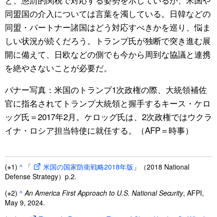
同盟国の介入については言葉を濁している。日韓などの
同盟・パートナー諸国はどう対応すべきかを巡り、悩ま
しい状況が続くだろう。トランプ氏が独断で突き進む展
開に備えて、日欧などの側でも今から周到な協議と連携
を絶やさないことが必要だ。
バナー写真：米国のトランプ1次政権の際、大統領補佐
官に指名されてトランプ大統領と握手するキース・ケロ
ッグ氏＝2017年2月。ケロッグ氏は、2次政権ではウクラ
イナ・ロシア担当特使に就任する。（AFP＝時事）
(※1)
^
「
米国の国家防衛戦略2018年版
」（2018 National
Defense Strategy）p.2.
(※2)
^
An America First Approach to U.S. National Security
, AFPI,
May 9, 2024.