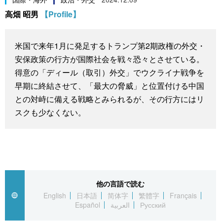
スポーツ・東京2020
高畑 昭男
【Profile】
文化
動画/Live
科学・技術
Books
米国で来年1月に発足するトランプ第2期政権の外交・
安保政策の行方が国際社会を戦々恐々とさせている。
暮らし
Cinema
得意の「ディール（取引）外交」でウクライナ戦争を
早期に終結させて、「最大の脅威」と位置付ける中国
スポーツ・東京2020
Topics
との対峙に備える戦略とみられるが、その行方にはリ
スクも少なくない。
Images
People
東京
他の言語で読む
English
日本語
简体字
繁體字
Français
Español
العربية
Русский
お知らせ