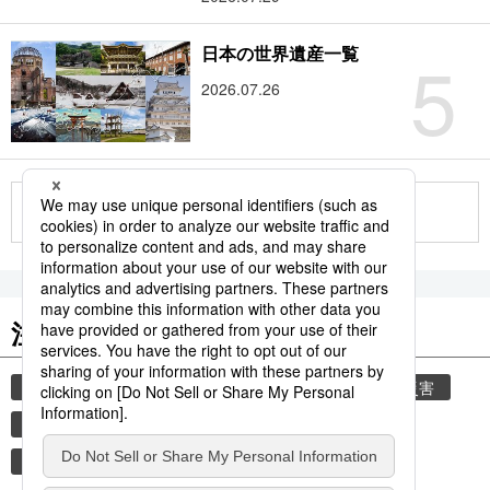
5
日本の世界遺産一覧
2026.07.26
もっと見る
注目のキーワード
共同通信ニュース
気象庁
気象・災害
災害
津波
地震
熊本
熊本地震
観光
世界遺産