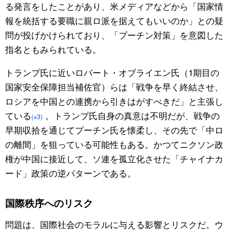
る発言をしたことがあり、米メディアなどから「国家情
報を統括する要職に親ロ派を据えてもいいのか」との疑
問が投げかけられており、「プーチン対策」を意図した
指名ともみられている。
トランプ氏に近いロバート・オブライエン氏（1期目の
国家安全保障担当補佐官）らは「戦争を早く終結させ、
ロシアを中国との連携から引きはがすべきだ」と主張し
ている
。トランプ氏自身の真意は不明だが、戦争の
(※3)
早期収拾を通じてプーチン氏を懐柔し、その先で「中ロ
の離間」を狙っている可能性もある。かつてニクソン政
権が中国に接近して、ソ連を孤立化させた「チャイナカ
ード」政策の逆パターンである。
国際秩序へのリスク
問題は、国際社会のモラルに与える影響とリスクだ。ウ