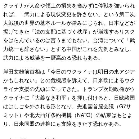
クライナが人命や領土の損失を省みずに停戦を強いられ
れば、「武力による現状変更を許さない」という第二次
大戦後の世界の基本ルールが踏みにじられ、日本などが
掲げてきた「法の支配に基づく秩序」が崩壊するリスク
をはらんでいるのは言うまでもない。台湾について「武
力統一も辞さない」とする中国がこれを先例とみなし、
武力による威嚇を一層高める恐れもある。
岸田文雄前首相は「今日のウクライナは明日の東アジア
かもしれない」との危機感を訴えて、日米欧によるウク
ライナ支援の先頭に立ってきた。トランプ次期政権がウ
クライナに「大義なき和平」を押し付けると、日欧諸国
ははしごを外される形となり、先進国首脳会議（G7サ
ミット）や北大西洋条約機構（NATO）の結束はもとよ
り、日米同盟の連携にも支障をきたす恐れがある。