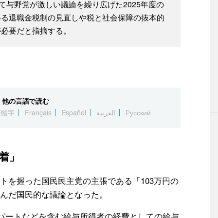
て与野党が激しい議論を繰り広げた2025年度の
いる退職金税制の見直しや税と社会保障の抜本的
が必要だと指摘する。
他の言語で読む
繁體字
Français
Español
العربية
Русский
決着」
トを握った国民民主党の主張である「103万円の
込んだ国民的な議論となった。
とパートなどを含む給与所得者の経費としての給与