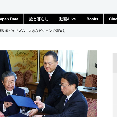
apan Data
旅と暮らし
動画/Live
Books
Cin
」と財政ポピュリズム―大きなビジョンで議論を