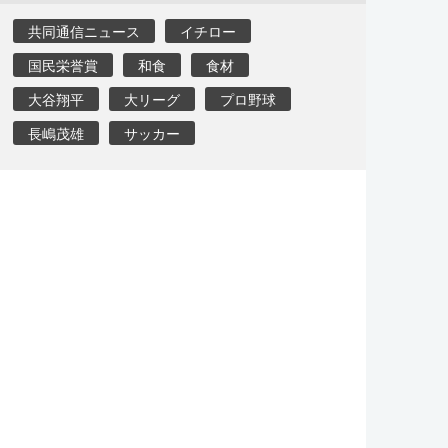
共同通信ニュース
イチロー
国民栄誉賞
和食
食材
大谷翔平
大リーグ
プロ野球
長嶋茂雄
サッカー