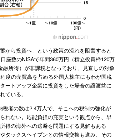
蓄から投資へ」という政策の流れを阻害すると
口座数のNISAで年間360万円（積立投資枠120万
（金融所得）が非課税となっており、見直しの対象
割程度の売買高を占める外国人株主にもわが国税
タートアップ企業に投資をした場合の譲渡益に
れている。
納税者の数は2.4万人で、そこへの税制の強化が
られない。応能負担の充実という観点から、早
所得の海外への逃避を問題にする見解もある
やタックスヘイブンとの情報交換も進み、その