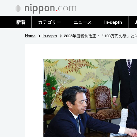
新着
カテゴリー
ニュース
In-depth
J
政治・外交
トップ
Home
In-depth
2025年度税制改正：「103万円の壁
経済・ビジネス
アーカイブ
国際
社会
文化
科学・技術
暮らし