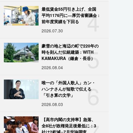
4
最低賃金55円引き上げ、全国
平均1176円に―厚労省審議会 :
前年度実績を下回る
2026.07.30
5
豪雪の地と海辺の町で220年の
時を刻んだ伝統建築 : WITH
KAMAKURA（鎌倉・長谷）
2026.08.04
6
唯一の「外国人歌人」カン・
ハンナさんが短歌で伝える
「引き算の文学」
2026.08.03
7
【高市内閣の支持率】急落、
全8社が政権発足後最低に：3
社は2桁減─7月世論調査