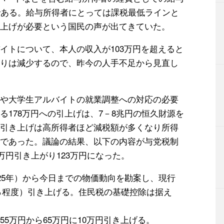
である。給与所得者にとっては課税最低ラインと
上げが必要という国民の声が出てきていた。
イトについて、本人の収入が103万円を超えると
りは減少するので、昨今の人手不足から見直し
や大学生アルバイトの就業調整への対応の必要
178万円への引上げは、7－8兆円の恒久財源を
引き上げは高所得者ほど減税額が多くなり所得
であった。議論の結果、以下の内容が与党税制
万円引き上がり123万円になった。
25年）から今日までの物価動向を勘案し、現行
20％程度）引き上げる。住民税の基礎控除は据え
5万円から65万円に10万円引き上げる。