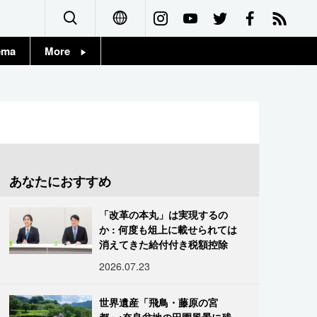
ema
More
English
Topics
简体字
Images
繁體字
People
Français
あなたにおすすめ
東京
Español
「改革の本丸」は実現するの
お知らせ
か : 何度も俎上に載せられては
العربية
消えてきた給付付き税額控除
2026.07.23
Русский
世界遺産「飛鳥・藤原の宮