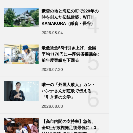
4
豪雪の地と海辺の町で220年の
時を刻んだ伝統建築 : WITH
KAMAKURA（鎌倉・長谷）
2026.08.04
5
最低賃金55円引き上げ、全国
平均1176円に―厚労省審議会 :
前年度実績を下回る
2026.07.30
6
唯一の「外国人歌人」カン・
ハンナさんが短歌で伝える
「引き算の文学」
2026.08.03
【高市内閣の支持率】急落、
全8社が政権発足後最低に：3