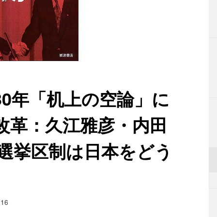
30年「机上の空論」に
改革：久江雅彦・内田
小選挙区制は日本をどう
.16