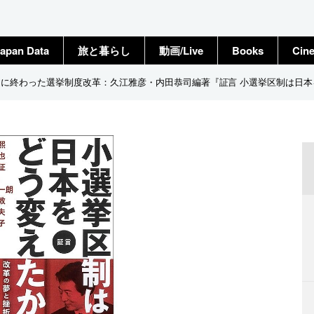
apan Data
旅と暮らし
動画/Live
Books
Cin
」に終わった選挙制度改革：久江雅彦・内田恭司編著『証言 小選挙区制は日