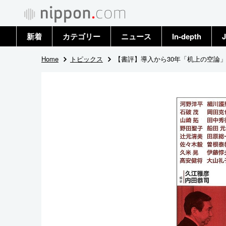
新着
カテゴリー
ニュース
In-depth
J
政治・外交
トップ
Home
トピックス
【書評】導入から30年「机上の空論
経済・ビジネス
アーカイブ
国際
社会
文化
科学・技術
暮らし