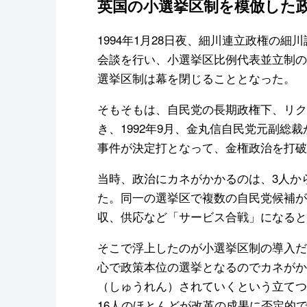
英国の小選挙区制を模倣した
1994年1月28日夜、細川連立政権の
会談を行い、小選挙区比例代表並立制の
選挙区制は幕を閉じることとなった。
そもそもは、自民党の長期政権下、リク
き、1992年9月、金丸信自民党元副総
事件が決定打となって、金権政治を打破
当時、政治にカネがかかるのは、3人か
た。同一の選挙区で複数の自民党候補が
収、供応など「サービス合戦」になると
そこで浮上したのが小選挙区制の導入だ
心で政策本位の選挙となるのでカネがか
（しゅうれん）されていくという立てつ
16人のほとんどが改革の成果に否定的