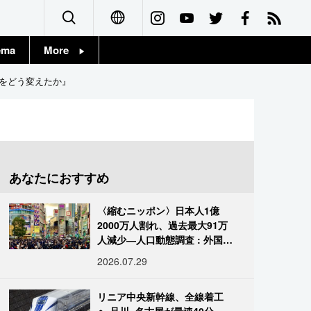
ema
More
English
Topics
本をどう変えたか』
简体字
Images
繁體字
People
Français
あなたにおすすめ
東京
Español
〈縮むニッポン〉日本人1億
お知らせ
2000万人割れ、過去最大91万
العربية
人減少―人口動態調査 : 外国人
は400万人突破
2026.07.29
Русский
リニア中央新幹線、全線着工