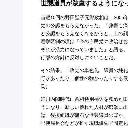
世襲議員が跋扈するようにな
当選10回の野田聖子元郵政相は、200
党の公認をもらえなかった。「弊害も痛
と公認をもらえなくなるからと、上の顔
選挙区制の頃は『今の自民党の政治はお
それが活力になっていました」と語る。
行部の方針に反対しにくいことだ。
その結果、「政党の単色化、議員の純化
野があったり、個性の強かったりする候
氏）
細川内閣時代に首相特別補佐を務めた田
うになり、新しい優れた人材が選挙に出
は、後援組織が盤石な世襲議員のほか、
郵便局長会などが推す現職優先で固定化