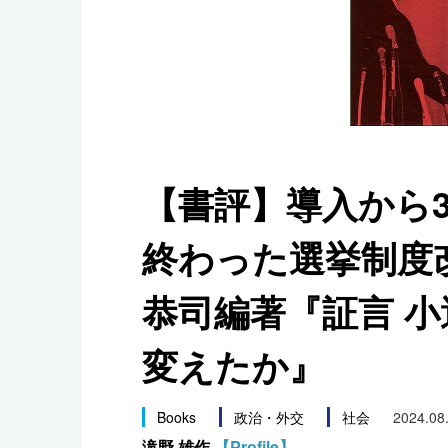
スポーツ・東京2020
【書評】導入から
終わった選挙制度
恭司編著『証言 
変えたか』
Books
政治・外交
社会
2024.08
滝野 雄作
【Profile】