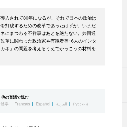
導入されて30年になるが、それで日本の政治は
治を打破するための改革であったはずが、いまだ
カネにまつわる不祥事はあとを絶たない。共同通
改革に関わった政治家や有識者等16人のインタ
とカネ」の問題を考えるうえでかっこうの材料を
他の言語で読む
繁體字
Français
Español
العربية
Русский