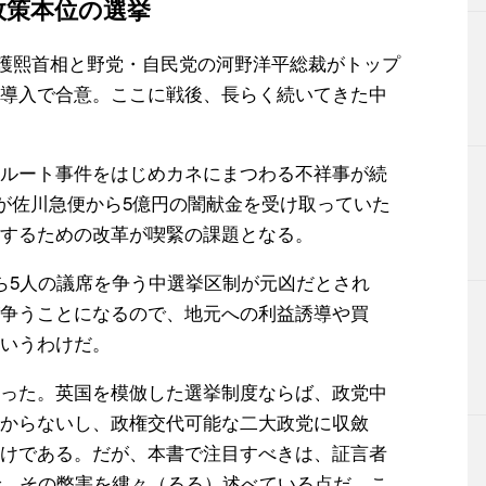
政策本位の選挙
細川護熙首相と野党・自民党の河野洋平総裁がトップ
導入で合意。ここに戦後、長らく続いてきた中
ルート事件をはじめカネにまつわる不祥事が続
裁が佐川急便から5億円の闇献金を受け取っていた
するための改革が喫緊の課題となる。
ら5人の議席を争う中選挙区制が元凶だとされ
争うことになるので、地元への利益誘導や買
いうわけだ。
った。英国を模倣した選挙制度ならば、政党中
からないし、政権交代可能な二大政党に収斂
けである。だが、本書で注目すべきは、証言者
で、その弊害を縷々（るる）述べている点だ。こ