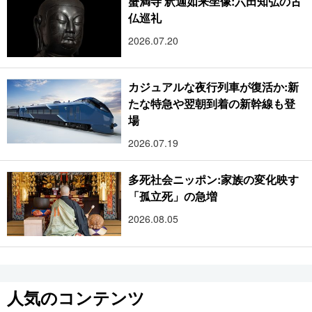
蟹満寺 釈迦如来坐像:六田知弘の古
仏巡礼
2026.07.20
カジュアルな夜行列車が復活か:新
たな特急や翌朝到着の新幹線も登
場
2026.07.19
多死社会ニッポン:家族の変化映す
「孤立死」の急増
2026.08.05
人気のコンテンツ