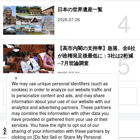
4
日本の世界遺産一覧
2026.07.26
【高市内閣の支持率】急落、全8社
5
が政権発足後最低に：3社は2桁減
─7月世論調査
2026.07.31
もっと見る
注目のキーワード