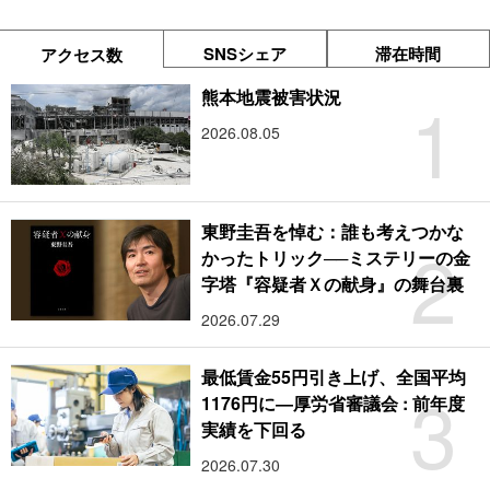
SNSシェア
滞在時間
アクセス数
1
熊本地震被害状況
2026.08.05
東野圭吾を悼む：誰も考えつかな
2
かったトリック──ミステリーの金
字塔『容疑者Ｘの献身』の舞台裏
2026.07.29
最低賃金55円引き上げ、全国平均
3
1176円に―厚労省審議会 : 前年度
実績を下回る
2026.07.30