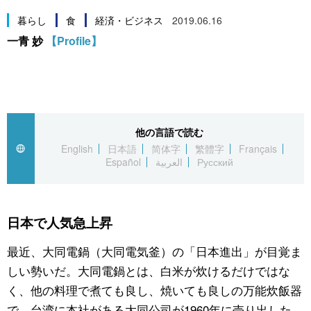
スポーツ・東京2020
文化
動画/Live
暮らし
食
経済・ビジネス
2019.06.16
一青 妙
【Profile】
科学・技術
Books
暮らし
Cinema
他の言語で読む
スポーツ・東京2020
Topics
English
日本語
简体字
繁體字
Français
Español
العربية
Русский
Images
People
日本で人気急上昇
最近、大同電鍋（大同電気釜）の「日本進出」が目覚ま
東京
しい勢いだ。大同電鍋とは、白米が炊けるだけではな
く、他の料理で煮ても良し、焼いても良しの万能炊飯器
お知らせ
で、台湾に本社がある大同公司が1960年に売り出した。