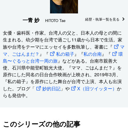
一青 妙
経歴・執筆一覧を見る
HITOTO Tae
女優・歯科医・作家。台湾人の父と、日本人の母との間に
生まれる。幼少期を台湾で過ごし11歳から日本で生活。家
族や台湾をテーマにエッセイを多数執筆し、著書に『
マ
マ、ごはんまだ？
』『
私の箱子
』『
私の台南
』『
環
島〜ぐるっと台湾一周の旅
』などがある。台南市親善大
使、石川県中能登町観光大使。『ママ、ごはんまだ？』を
原作にした同名の日台合作映画が上映され、2019年3月、
『私の箱子』を原作にした舞台が台湾で上演、本人も出演
した。ブログ「
妙的日記
」や
X（旧ツイッター）
か
らも発信中。
このシリーズの他の記事