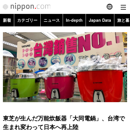
新着
カテゴリー
ニュース
In-depth
Japan Data
旅と暮
English
政治・外交
Topics
简体字
経済・ビジネス
Images
繁體字
カテゴリー
国際・海外
People
Français
政治・外交
ニュース
社会
東京
Español
経済・ビジネス
トップ
In-depth
文化
お知らせ
العربية
国際
アーカイブ
Japan Data
科学・技術
Русский
東芝が生んだ万能炊飯器「大同電鍋」、台湾で
社会
旅と暮らし
暮らし
生まれ変わって日本へ再上陸