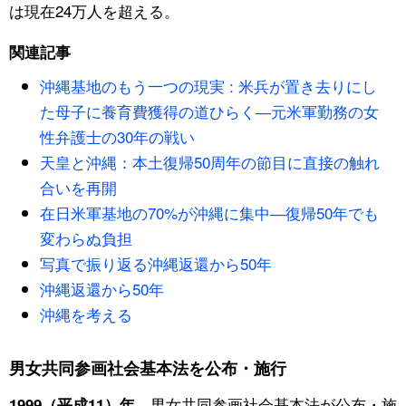
は現在24万人を超える。
関連記事
沖縄基地のもう一つの現実 : 米兵が置き去りにし
た母子に養育費獲得の道ひらく―元米軍勤務の女
性弁護士の30年の戦い
天皇と沖縄：本土復帰50周年の節目に直接の触れ
合いを再開
在日米軍基地の70%が沖縄に集中―復帰50年でも
変わらぬ負担
写真で振り返る沖縄返還から50年
沖縄返還から50年
沖縄を考える
男女共同参画社会基本法を公布・施行
男女共同参画社会基本法が公布・施
1999（平成11）年