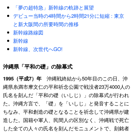
「夢の超特急」新幹線の軌跡と展望
デビュー当時の4時間から2時間21分に短縮 : 東京
と新大阪間の所要時間の推移
新幹線路線図
新幹線
新幹線、次世代へGO!
沖縄県「平和の礎」の除幕式
沖縄戦終結から50年目のこの日、沖
1995（平成7）年
縄県糸満市摩文仁の平和祈念公園で戦没者23万4000人の
氏名を刻んだ「平和の礎（いしじ）」の除幕式が行われ
た。沖縄方言で、「礎」を「いしじ」と発音することに
ちなみ、平和創造の礎となることを祈念して沖縄県が建
造した。国籍や軍人、民間人の区別なく、沖縄戦で死亡
した全ての人々の氏名を刻んだモニュメントで、刻銘者