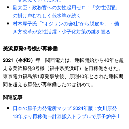
副大臣・政務官への女性起用ゼロ : 「女性活躍」
の掛け声むなしく低水準が続く
村木厚子氏「“オジサンの会社”から脱皮を」：働
き方改革が女性活躍・少子化対策の鍵を握る
美浜原発3号機が再稼働
関西電力は、運転開始から40年を超
2021（令和3）年
える美浜原発3号機（福井県美浜町）を再稼働させた。
東京電力福島第1原発事故後、原則40年とされた運転期
間を超える原発が再稼働したのは初めて。
関連記事
日本の原子力発電所マップ 2024年版 : 女川原発
13年ぶり再稼働→計器搬入トラブルで原子炉停止