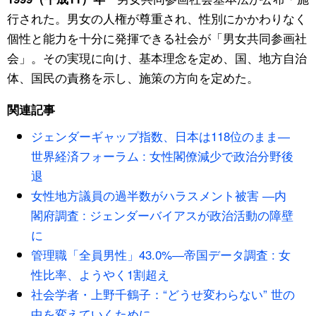
行された。男女の人権が尊重され、性別にかかわりなく
個性と能力を十分に発揮できる社会が「男女共同参画社
会」。その実現に向け、基本理念を定め、国、地方自治
体、国民の責務を示し、施策の方向を定めた。
関連記事
ジェンダーギャップ指数、日本は118位のまま―
世界経済フォーラム : 女性閣僚減少で政治分野後
退
女性地方議員の過半数がハラスメント被害 ―内
閣府調査 : ジェンダーバイアスが政治活動の障壁
に
管理職「全員男性」43.0%―帝国データ調査 : 女
性比率、ようやく1割超え
社会学者・上野千鶴子：“どうせ変わらない” 世の
中を変えていくために