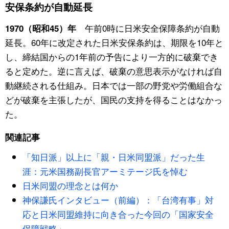
安保条約が自動延長
スポーツ・東京2020
文化
動画/Live
午前0時に日米安全保障条約が自動
1970（昭和45）年
延長。60年に改定された日米安保条約は、期限を10年と
科学・技術
Books
し、締結国からの1年前の予告により一方的に破棄でき
ると定めた。逆に言えば、破棄の意思表示がなければ自
暮らし
Cinema
動継続される仕組み。日本では一部の野党や労働組合な
どが破棄を主張したが、国民の支持を得ることはなかっ
スポーツ・東京2020
Topics
た。
Images
関連記事
「知日派」以上に「親・日米同盟派」だった生
People
涯：元米国務副長官アーミテージ氏を悼む
日米同盟の理念とは何か
東京
神保謙氏インタビュー（前編）：「台湾有事」対
応と日米同盟維持に向き合った今回の「国家安全
お知らせ
保障戦略」