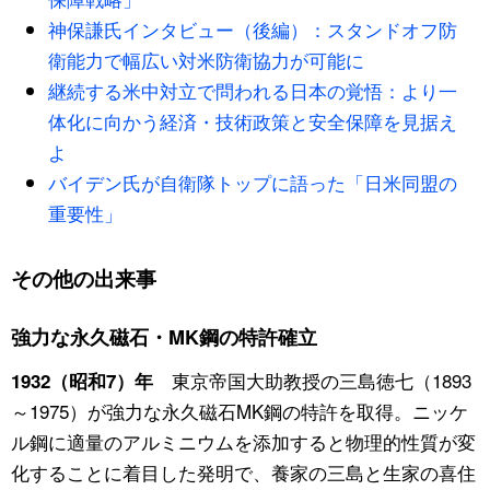
神保謙氏インタビュー（後編）：スタンドオフ防
公式SNS
衛能力で幅広い対米防衛協力が可能に
継続する米中対立で問われる日本の覚悟：より一
体化に向かう経済・技術政策と安全保障を見据え
よ
バイデン氏が自衛隊トップに語った「日米同盟の
重要性」
その他の出来事
強力な永久磁石・MK鋼の特許確立
東京帝国大助教授の三島徳七（1893
1932（昭和7）年
～1975）が強力な永久磁石MK鋼の特許を取得。ニッケ
ル鋼に適量のアルミニウムを添加すると物理的性質が変
化することに着目した発明で、養家の三島と生家の喜住