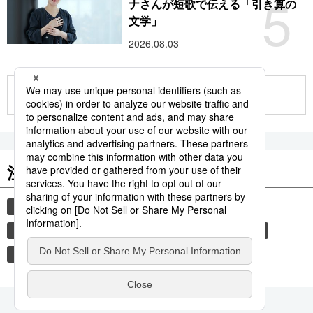
5
ナさんが短歌で伝える「引き算の
文学」
2026.08.03
もっと見る
注目のキーワード
共同通信ニュース
国民栄誉賞
イチロー
サッカー
長嶋茂雄
羽生結弦
大谷翔平
なでしこジャパン
松井秀喜
王貞治