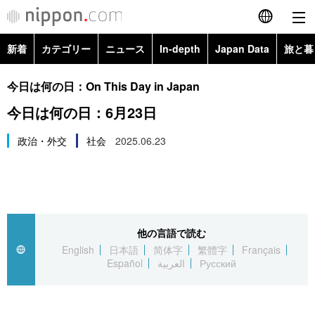
新着
カテゴリー
ニュース
In-depth
Japan Data
旅と暮
English
政治・外交
Topics
今日は何の日：On This Day in Japan
简体字
今日は何の日：6月23日
経済・ビジネス
Images
繁體字
カテゴリー
政治・外交
社会
2025.06.23
国際・海外
People
Français
政治・外交
ニュース
社会
東京
Español
経済・ビジネス
トップ
In-depth
文化
お知らせ
العربية
他の言語で読む
English
日本語
简体字
繁體字
Français
国際
アーカイブ
Japan Data
科学・技術
Español
العربية
Русский
Русский
社会
旅と暮らし
暮らし