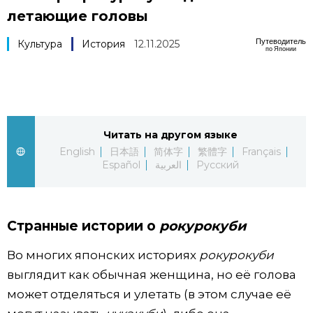
летающие головы
Фото/Видео
Путеводитель
Культура
История
12.11.2025
по Японии
Разделы
Люди
Популярные статьи
Читать на другом языке
Блог
Японский язык
official SNS
English
日本語
简体字
繁體字
Français
Español
العربية
Русский
Политика
Японский калейдоскоп
Экономика
Семья
Странные истории о
рокурокуби
Во многих японских историях
рокурокуби
Общество
Еда и напитки
выглядит как обычная женщина, но её голова
может отделяться и улетать (в этом случае её
Культура