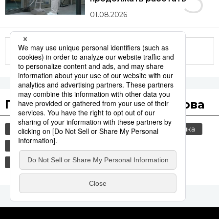
01.08.2026
Другие статьи по теме
Популярные поисковые слова
общество
культура
jiji press
политика
россия
шпионаж
история
токио
еда и напитки
технологии