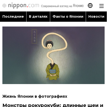
Последние
В деталях
Факты о Японии
Новости
日本語
English
简体字
Последние
繁體字
В деталях
Français
Факты о Японии
Español
Новости
العربية
Жизнь Японии в фотографиях
Путеводитель по Японии
Монстры рокурокуби: длинные шеи и