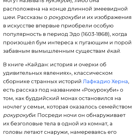
могут называть
нукэкуби
), либо она
расположена на конце длинной змеевидной
Жизнь
шеи. Рассказы о
рокурокуби
и их изображения
в искусстве впервые приобрели особую
Технологии
популярность в период Эдо (1603-1868), когда
произошёл бум интереса к пугающим и порой
Токио
забавным вымышленным существам
ёкай
.
От редакции
В книге «Кайдан: история и очерки об
удивительных явлениях», классическом
сборнике странных историй
Лафкадио Херна
,
есть рассказ под названием «Рокурокуби» о
том, как буддийский монах остановился на
ночлег у семьи, которая оказалось семейством
рокурокуби
. Посреди ночи он обнаруживает
их безголовые тела в одной из комнат, а
головы летают снаружи, намереваясь его