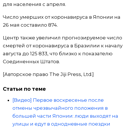
для населения с апреля.
Жизнь
Число умерших от коронавируса в Японии на
26 мая составило 874.
Технологии
Центр также увеличил прогнозируемое число
Токио
смертей от коронавируса в Бразилии к началу
августа до 125 833, что близко к показателю
От редакции
Соединенных Штатов.
[Авторское право The Jiji Press, Ltd.]
Статьи по теме
[Видео] Первое воскресенье после
отмены чрезвычайного положения в
большей части Японии: люди выходят на
улицы и едут в однодневные поездки