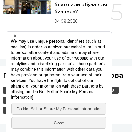
5
благо или обуза для
бизнеса?
04.08.2026
Другие статьи по теме
Популярные поисковые слова
jiji press
общество
политика
россия
шпионаж
культура
технологии
история
синкансэн
транспорт