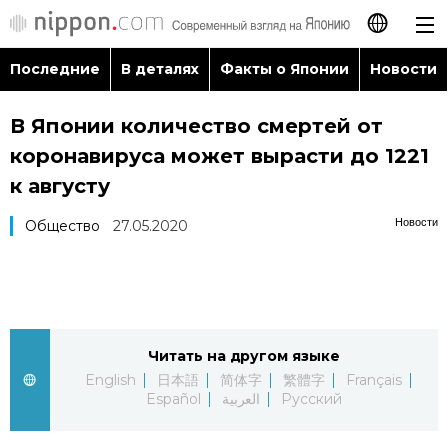
Последние
В деталях
Факты о Японии
Новости
日本語
В Японии количество смертей от
English
коронавируса может вырасти до 1221
简体字
к августу
Последние
Новости
Общество
27.05.2020
繁體字
В деталях
Français
Факты о Японии
Español
Читать на другом языке
Новости
العربية
English
日本語
简体字
繁體字
Français
Español
العربية
Русский
Путеводитель по Японии