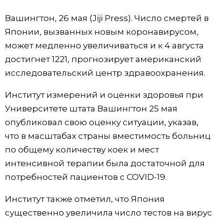
Фото/Видео
Вашингтон, 26 мая (Jiji Press). Число смертей в
Японии, вызванных новым коронавирусом,
Разделы
может медленно увеличиваться и к 4 августа
достигнет 1221, прогнозирует американский
Люди
Популярные статьи
исследовательский центр здравоохранения.
Институт измерений и оценки здоровья при
Блог
Японский язык
official SNS
Университете штата Вашингтон 25 мая
опубликовал свою оценку ситуации, указав,
Политика
Японский калейдоскоп
что в масштабах страны вместимость больниц
по общему количеству коек и мест
Экономика
Семья
интенсивной терапии была достаточной для
потребностей пациентов с COVID-19.
Общество
Еда и напитки
Институт также отметил, что Япония
Культура
существенно увеличила число тестов на вирус