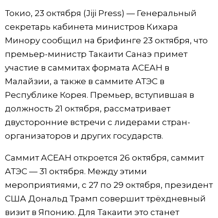
Токио, 23 октября (Jiji Press) — Генеральный
Фото/Видео
секретарь кабинета министров Кихара
Минору сообщил на брифинге 23 октября, что
Разделы
премьер-министр Такаити Санаэ примет
участие в саммитах формата АСЕАН в
Люди
Популярные статьи
Малайзии, а также в саммите АТЭС в
Республике Корея. Премьер, вступившая в
Блог
Японский язык
official SNS
должность 21 октября, рассматривает
двусторонние встречи с лидерами стран-
Политика
Японский калейдоскоп
организаторов и других государств.
Экономика
Семья
Саммит АСЕАН откроется 26 октября, саммит
АТЭС — 31 октября. Между этими
Общество
Еда и напитки
мероприятиями, с 27 по 29 октября, президент
США Дональд Трамп совершит трёхдневный
Культура
визит в Японию. Для Такаити это станет