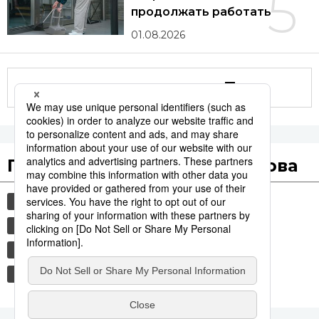
5
продолжать работать
01.08.2026
Другие статьи по теме
Популярные поисковые слова
история
технологии
синкансэн
транспорт
общество
культура
еда и напитки
jiji press
b-1 гранпри
бикю-гурумэ