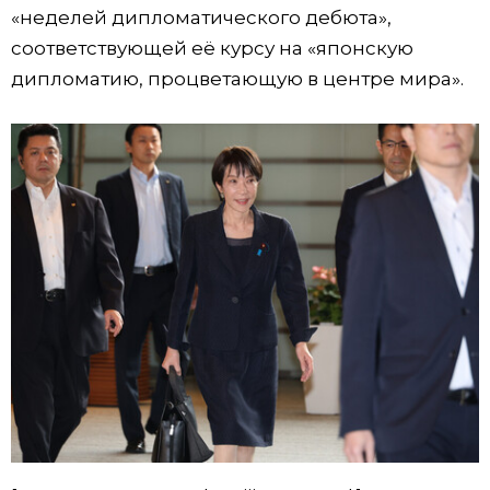
«неделей дипломатического дебюта»,
Жизнь
соответствующей её курсу на «японскую
дипломатию, процветающую в центре мира».
Технологии
Токио
От редакции