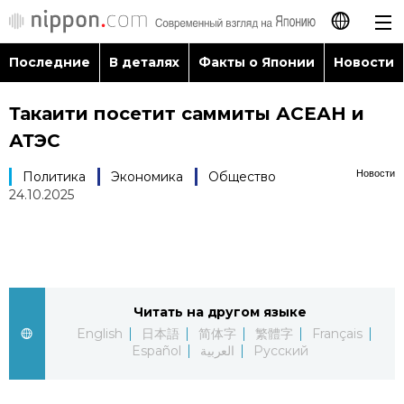
Последние
В деталях
Факты о Японии
Новости
日本語
Такаити посетит саммиты АСЕАН и
English
АТЭС
简体字
Последние
Новости
Политика
Экономика
Общество
24.10.2025
繁體字
В деталях
Français
Факты о Японии
Español
Читать на другом языке
Новости
English
日本語
简体字
繁體字
Français
العربية
Español
العربية
Русский
Путеводитель по Японии