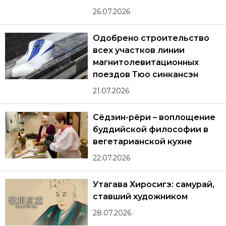
26.07.2026
Одобрено строительство
всех участков линии
магнитолевитационных
поездов Тюо синкансэн
21.07.2026
Сёдзин-рёри – воплощение
буддийской философии в
вегетарианской кухне
22.07.2026
Утагава Хиросигэ: самурай,
ставший художником
28.07.2026