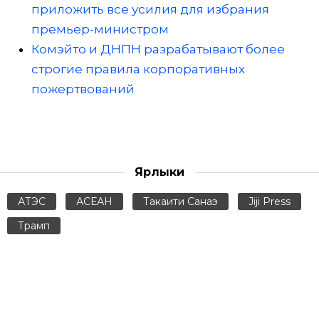
приложить все усилия для избрания
премьер-министром
Комэйто и ДНПН разрабатывают более
строгие правила корпоративных
пожертвований
Ярлыки
АТЭС
АСЕАН
Такаити Санаэ
Jiji Press
Трамп