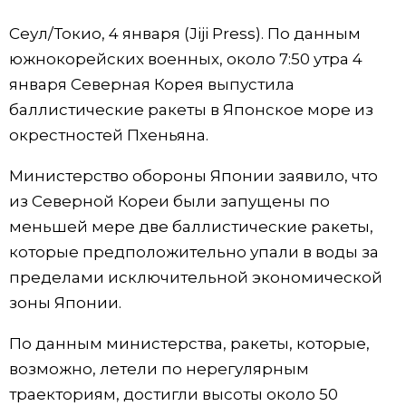
Фото/Видео
Сеул/Токио, 4 января (Jiji Press). По данным
южнокорейских военных, около 7:50 утра 4
Разделы
января Северная Корея выпустила
баллистические ракеты в Японское море из
Люди
Популярные статьи
окрестностей Пхеньяна.
Министерство обороны Японии заявило, что
Блог
Японский язык
official SNS
из Северной Кореи были запущены по
меньшей мере две баллистические ракеты,
Политика
Японский калейдоскоп
которые предположительно упали в воды за
пределами исключительной экономической
Экономика
Семья
зоны Японии.
Общество
Еда и напитки
По данным министерства, ракеты, которые,
возможно, летели по нерегулярным
Культура
траекториям, достигли высоты около 50