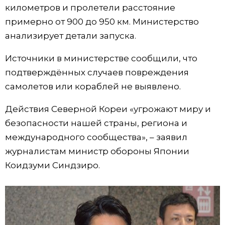
километров и пролетели расстояние
Жизнь
примерно от 900 до 950 км. Министерство
анализирует детали запуска.
Технологии
Источники в министерстве сообщили, что
подтверждённых случаев повреждения
Токио
самолетов или кораблей не выявлено.
От редакции
Действия Северной Кореи «угрожают миру и
безопасности нашей страны, региона и
международного сообщества», – заявил
журналистам министр обороны Японии
Коидзуми Синдзиро.