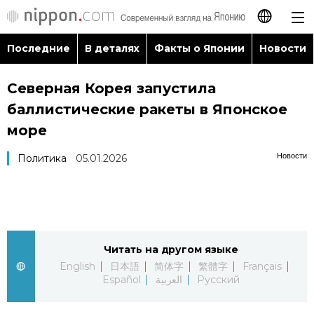
Последние
В деталях
Факты о Японии
Новости
日本語
Северная Корея запустила
English
баллистические ракеты в Японское
简体字
море
Последние
Новости
Политика
05.01.2026
繁體字
В деталях
Français
Факты о Японии
Español
Читать на другом языке
Новости
العربية
English
日本語
简体字
繁體字
Français
Español
العربية
Русский
Путеводитель по Японии