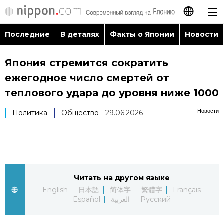
Последние
В деталях
Факты о Японии
Новости
日本語
Япония стремится сократить
English
ежегодное число смертей от
简体字
теплового удара до уровня ниже 1000
Последние
Новости
Политика
Общество
29.06.2026
繁體字
В деталях
Français
Факты о Японии
Español
Читать на другом языке
Новости
العربية
English
日本語
简体字
繁體字
Français
Español
العربية
Русский
Путеводитель по Японии