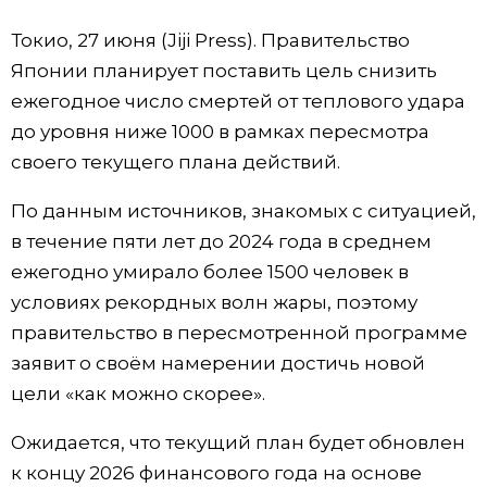
Фото/Видео
Токио, 27 июня (Jiji Press). Правительство
Японии планирует поставить цель снизить
Разделы
ежегодное число смертей от теплового удара
до уровня ниже 1000 в рамках пересмотра
Люди
Популярные статьи
своего текущего плана действий.
По данным источников, знакомых с ситуацией,
Блог
Японский язык
official SNS
в течение пяти лет до 2024 года в среднем
ежегодно умирало более 1500 человек в
Политика
Японский калейдоскоп
условиях рекордных волн жары, поэтому
правительство в пересмотренной программе
Экономика
Семья
заявит о своём намерении достичь новой
цели «как можно скорее».
Общество
Еда и напитки
Ожидается, что текущий план будет обновлен
Культура
к концу 2026 финансового года на основе