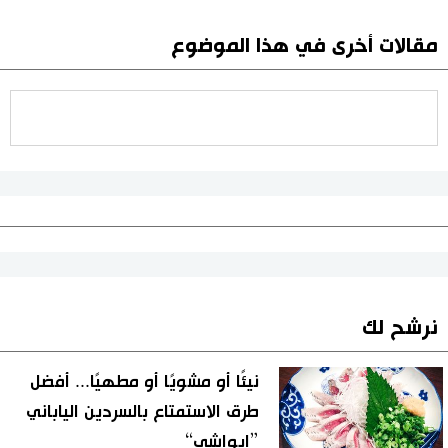
مقالات أخرى في هذا الموضوع
نرشح لك
نيئًا أو مشويًا أو مطهيًا... أفضل
طرق الاستمتاع بالسردين الياباني
”إيواشي“