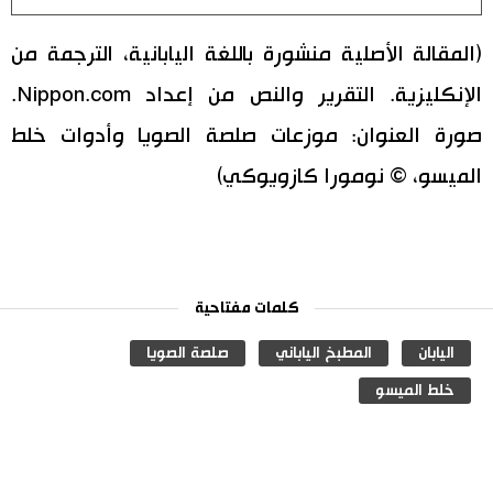
(المقالة الأصلية منشورة باللغة اليابانية، الترجمة من
الإنكليزية. التقرير والنص من إعداد Nippon.com.
صورة العنوان: موزعات صلصة الصويا وأدوات خلط
الميسو، © نومورا كازويوكي)
كلمات مفتاحية
اليابان
المطبخ الياباني
صلصة الصويا
خلط الميسو