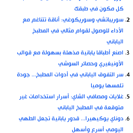
كل مكون في طبقك
سوريباتشي وسوريكوغي: أناقة تتناغم مع
الأداء للوصول لقوام مثالي في المطبخ
الياباني
اصنع أطباقا يابانية مذهلة بسهولة مع قوالب
الأونيغيري وحصائر السوشي
سر التفوق الياباني في أدوات المطبخ... جودة
تلمسها يوميا
غلايات ومصافي الشاي: أسرار استخدامات غير
متوقعة في المطبخ الياباني
دوناي يوكيهيرا... قدور يابانية تجعل الطهي
اليومي أسرع وأسهل