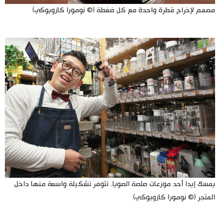
مصمم لإخراج قطرة واحدة مع كل ضغطة (© نومورا كازويوكي)
يمسك إيدا أحد موزعات صلصة الصويا. تتوفر تشكيلة واسعة منها داخل
المتجر (© نومورا كازويوكي)