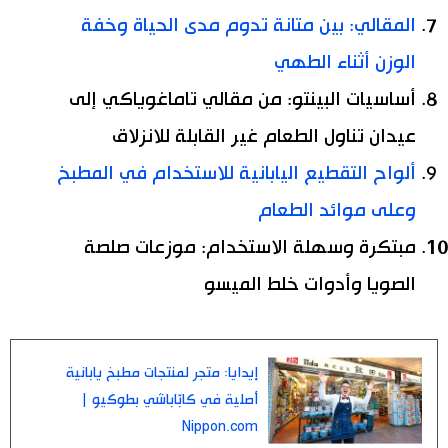
المقالي: بين متانة تدوم مدى الحياة وخفة
الوزن أثناء الطهي
أساسيات البينتو: من مقالي تاماغوياكي إلى
عيدان تناول الطعام غير القابلة للانزلاق
ألواح التقطيع اليابانية للاستخدام في المطبخ
وعلى موائد الطعام
مبتكرة وسهلة الاستخدام: موزعات صلصة
الصويا وأدوات خلط الميسو
إيدايا: متجر لمنتجات مطبخ يابانية
أصلية في كابّاباشي بطوكيو |
Nippon.com