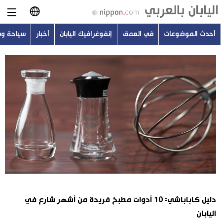
أحدث الموضوعات
في العمق
إنفوغرافيك اليابان
أخبار
سياحة و
日本語
English
简体字
أحدث الموضوعات
繁體字
في العمق
Français
إنفوغرافيك اليابان
Español
أخبار
Русский
دليل كاباباشي: 10 أدوات مطبخ فريدة من أشهر شارع في
سياحة وسفر
اليابان