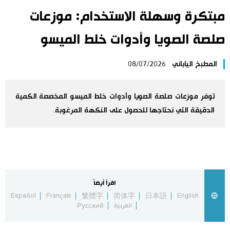
مبتكرة وسهلة الاستخدام: موزعات
اليابان في فيديو
صلصة الصويا وأدوات خلط الميسو
مانغا وأنيمي
المطبخ الياباني
08/07/2026
علوم وتكنولوجيا
توفر موزعات صلصة الصويا وأدوات خلط الميسو المخصصة الكمية
الأقسام
الدقيقة التي نحتاجها للحصول على النكهة المرغوبة.
صور
الأكثر تفاعلا
أشخاص
اللغة اليابانية
تواصل معنا
اقرأ أيضاً
تجارب وآراء
موسوعة اليابان
Español
Français
繁體字
简体字
日本語
English
العربية
Русский
سياسة
هو وهي