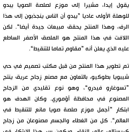
يقول إيدا، مشيرا إلى موزع لصلصة الصويا يبدو
للوهلة الأولى عاديا ”يبدو أن الناس ينجذبون إلى هذا
الرف، وهذا المنتج يحقق مبيعات جيدة أيضا“. لكن
اللافت في هذا المنتج هو الملصق الأصفر الساطع
عليه الذي يعلن أنه ”مقاوم تماما للتنقيط“.
تم تطوير هذا المنتج من قبل مكتب تصميم في حي
شيبويا بطوكيو، بالتعاون مع مصنع زجاج عريق ينتج
”تسوغارو فيدرو“، وهو نوع تقليدي من الزجاج
المصنوع في محافظة أؤموري. وكان الهدف هو
ابتكار ”أجمل موزع صلصة صويا مانع للتنقيط في
العالم“. كل من الغطاء والجسم مصنوعان من زجاج
كريستالي عالي النقاء. ويكمن سر هذا الابتكار في