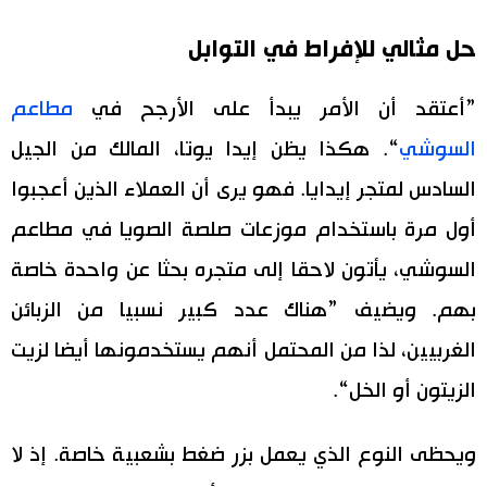
اقتصاد
حل مثالي للإفراط في التوابل
المطبخ الياباني
مجتمع
”أعتقد أن الأمر يبدأ على الأرجح في
مطاعم
السوشي
“. هكذا يظن إيدا يوتا، المالك من الجيل
ثقافة
السادس لمتجر إيدايا. فهو يرى أن العملاء الذين أعجبوا
أول مرة باستخدام موزعات صلصة الصويا في مطاعم
لايف ستايل
السوشي، يأتون لاحقا إلى متجره بحثا عن واحدة خاصة
طوكيو
بهم. ويضيف ”هناك عدد كبير نسبيا من الزبائن
الغربيين، لذا من المحتمل أنهم يستخدمونها أيضا لزيت
إعلان
الزيتون أو الخل“.
ويحظى النوع الذي يعمل بزر ضغط بشعبية خاصة. إذ لا