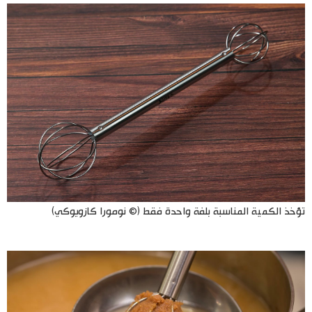
تؤخذ الكمية المناسبة بلفة واحدة فقط (© نومورا كازويوكي)