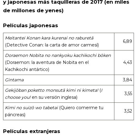
y japonesas más taquilleras de 2017 (en miles
de millones de yenes)
Películas japonesas
Meitantei Konan kara kurenai no raburetā
6,89
(Detective Conan: la carta de amor carmesí)
Doraemon Nobita no nankyoku kachikochi bōken
(Doraemon: la aventura de Nobita en el
4,43
Kachikochi antártico)
Gintama
3,84
Gekijōban poketto monsutā kimi ni kimeta!
(
I
3,55
choose you!
en su versión inglesa)
Kimi no suizō wo tabetai
(Quiero comerme tu
3,52
páncreas)
Películas extranjeras