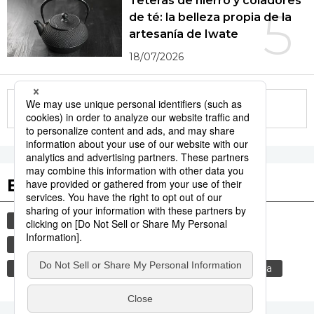
Teteras de hierro y coladores
5
de té: la belleza propia de la
artesanía de Iwate
18/07/2026
More in this series
Etiquetas destacadas
cultura
gastronomía
vida
cortesía
sociedad
costumbres
comida
tradiciones
genkan
gastronomía japonesa