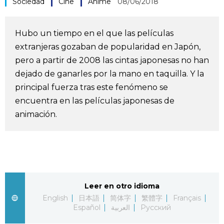
Sociedad
Cine
Anime
08/06/2018
Vida
Hubo un tiempo en el que las películas
Guía de Japón
extranjeras gozaban de popularidad en Japón,
pero a partir de 2008 las cintas japonesas no han
Vídeos e imágenes
dejado de ganarles por la mano en taquilla. Y la
principal fuerza tras este fenómeno se
En profundidad
encuentra en las películas japonesas de
animación.
Más
Noticias
official SNS
Datos de Japón
Leer en otro idioma
English
日本語
简体字
繁體字
Français
Español
العربية
Русский
Fragmentos de Japón