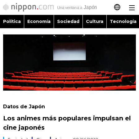
Política
Economía
Sociedad
Cultura
Tecnología
日本語
English
简体字
Política
繁體字
Economía
Français
Sociedad
العربية
Datos de Japón
Cultura
Los animes más populares impulsan el
Русский
cine japonés
Tecnología