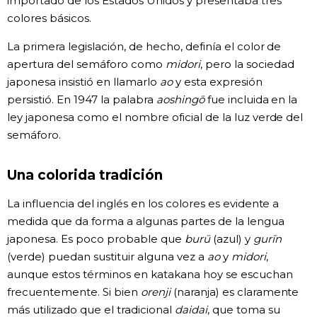
importado de los Estados Unidos y presentaba tres
colores básicos.
La primera legislación, de hecho, definía el color de
apertura del semáforo como
midori
, pero la sociedad
japonesa insistió en llamarlo
ao
y esta expresión
persistió. En 1947 la palabra
aoshingō
fue incluida en la
ley japonesa como el nombre oficial de la luz verde del
semáforo.
Una colorida tradición
La influencia del inglés en los colores es evidente a
medida que da forma a algunas partes de la lengua
japonesa. Es poco probable que
burū
(azul) y
gurīn
(verde) puedan sustituir alguna vez a
ao
y
midori
,
aunque estos términos en katakana hoy se escuchan
frecuentemente. Si bien
orenji
(naranja) es claramente
más utilizado que el tradicional
daidai
, que toma su