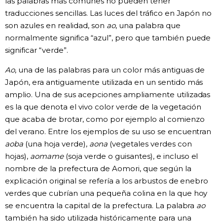
las palabras más comunes no pueden tener
traducciones sencillas. Las luces del tráfico en Japón no
Gente
son azules en realidad, son
ao
, una palabra que
normalmente significa “azul”, pero que también puede
Blog
significar “verde”.
Ao
, una de las palabras para un color más antiguas de
Tokio
Japón, era antiguamente utilizada en un sentido más
amplio. Una de sus acepciones ampliamente utilizadas
Avisos
es la que denota el vivo color verde de la vegetación
que acaba de brotar, como por ejemplo al comienzo
del verano. Entre los ejemplos de su uso se encuentran
aoba
(una hoja verde),
aona
(vegetales verdes con
hojas),
aomame
(soja verde o guisantes), e incluso el
nombre de la prefectura de Aomori, que según la
explicación original se refería a los arbustos de enebro
verdes que cubrían una pequeña colina en la que hoy
se encuentra la capital de la prefectura. La palabra
ao
también ha sido utilizada históricamente para una