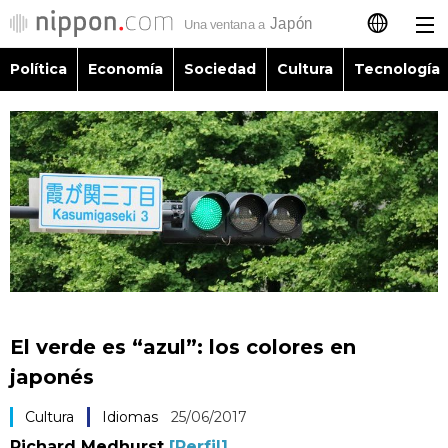
Política
Economía
Sociedad
Cultura
Tecnología
日本語
English
简体字
Política
繁體字
Economía
Français
Sociedad
العربية
El verde es “azul”: los colores en
Cultura
japonés
Русский
Cultura
Idiomas
25/06/2017
Tecnología
Richard Medhurst
[Perfil]