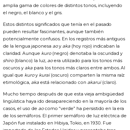
amplia gama de colores de distintos tonos, incluyendo
el negro, el blanco y el gris.
Estos distintos significados que tenía en el pasado
pueden resultar fascinantes, aunque también
potencialmente confusos. En los registros más antiguos
de la lengua japonesa
ao
y
aka
(hoy rojo) indicaban la
claridad. Aunque
kuro
(negro) denotaba la oscuridad y
shiro
(blanco) la luz,
ao
era utilizado para los tonos más
oscuros y
aka
para los tonos más claros entre ambos. Al
igual que
kuro
y
kurai
(oscuro) comparten la misma raíz
etimológica,
aka
está relacionado con
akarui
(claro).
Mucho tiempo después de que esta vieja ambigüedad
lingüística haya ido desapareciendo en la mayoría de los
casos, el uso de
ao
como “verde” ha persistido en la era
de los semáforos. El primer semáforo de luz eléctrica de
Japón fue instalado en Hibiya, Tokio, en 1930. Fue