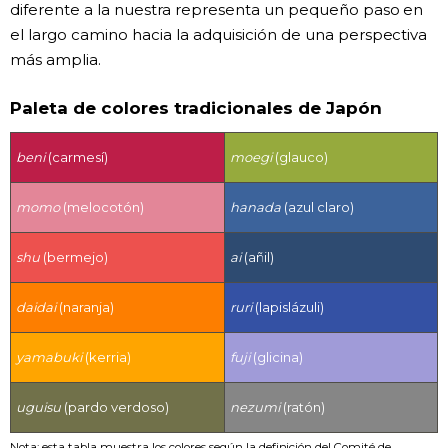
diferente a la nuestra representa un pequeño paso en
el largo camino hacia la adquisición de una perspectiva
más amplia.
Paleta de colores tradicionales de Japón
beni
(carmesí)
moegi
(glauco)
momo
(melocotón)
hanada
(azul claro)
shu
(bermejo)
ai
(añil)
daidai
(naranja)
ruri
(lapislázuli)
yamabuki
(kerria)
fuji
(glicina)
uguisu
(pardo verdoso)
nezumi
(ratón)
Nota: esta tabla muestra los colores según la definición del Comité de