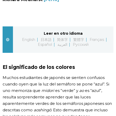
Vida
Guía de Japón
Leer en otro idioma
Vídeos e imágenes
English
日本語
简体字
繁體字
Français
Español
العربية
Русский
En profundidad
Más
El significado de los colores
Muchos estudiantes de japonés se sienten confusos
Noticias
official SNS
cuando oyen que la luz del semáforo se pone “azul”. Si
uno memoriza que
midori
es “verde” y
ao
es “azul”,
Datos de Japón
resulta sorprendente aprender que las luces
aparentemente verdes de los semáforos japoneses son
descritas como
aoshingō
. Esto demuestra que incluso
Fragmentos de Japón