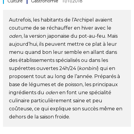
Culture
Gastronomie
11/11/2018
Société
Autrefois, les habitants de l’Archipel avaient
Culture
coutume de se réchauffer en hiver avec le
oden
, la version japonaise du pot-au-feu. Mais
Gastronomie
aujourd’hui, ils peuvent mettre ce plat à leur
menu quand bon leur semble en allant dans
Le japonais
des établissements spécialisés ou dans les
supérettes ouvertes 24h/24 (
konbini
) qui en
proposent tout au long de l’année. Préparés à
En plus
base de légumes et de poisson, les principaux
ingrédients du
oden
en font une spécialité
Données
official SNS
culinaire particulièrement saine et peu
coûteuse, ce qui explique son succès même en
Séries
dehors de la saison froide.
Personnages