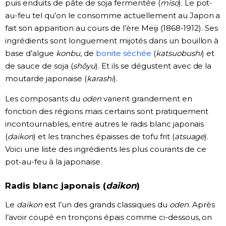
puis enduits de pâte de soja fermentée (
miso
). Le pot-
au-feu tel qu’on le consomme actuellement au Japon a
fait son apparition au cours de l’ère Meiji (1868-1912). Ses
ingrédients sont longuement mijotés dans un bouillon à
base d’algue
konbu
, de
bonite séchée
(
katsuobushi
) et
de sauce de soja (
shôyu
). Et ils se dégustent avec de la
moutarde japonaise (
karashi
).
Les composants du
oden
varient grandement en
fonction des régions mais certains sont pratiquement
incontournables, entre autres le radis blanc japonais
(
daikon
) et les tranches épaisses de tofu frit (
atsuage
).
Voici une liste des ingrédients les plus courants de ce
pot-au-feu à la japonaise.
Radis blanc japonais (
daikon
)
Le
daikon
est l’un des grands classiques du
oden
. Après
l’avoir coupé en tronçons épais comme ci-dessous, on