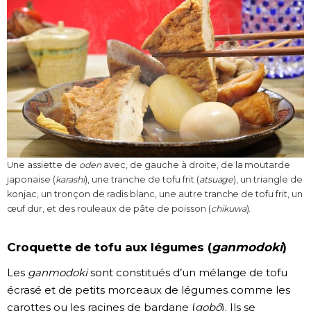
Une assiette de
oden
avec, de gauche à droite, de la moutarde
japonaise (
karashi
), une tranche de tofu frit (
atsuage
), un triangle de
konjac, un tronçon de radis blanc, une autre tranche de tofu frit, un
œuf dur, et des rouleaux de pâte de poisson (
chikuwa
).
Croquette de tofu aux légumes (
ganmodoki
)
Les
ganmodoki
sont constitués d’un mélange de tofu
écrasé et de petits morceaux de légumes comme les
carottes ou les racines de bardane (
gobô
). Ils se