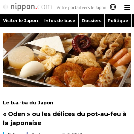
Visiter le Japon
Infos de base
Dossiers
Politique
日本語
English
简体字
Visiter le Japon
繁體字
Infos de base
Español
Dossiers
العربية
Le b.a.-ba du Japon
Politique
« Oden » ou les délices du pot-au-feu à
Русский
la japonaise
Économie