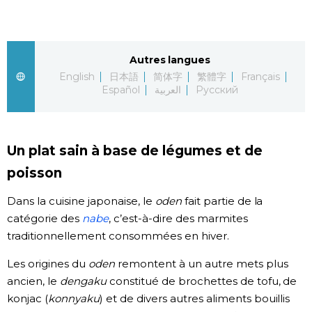
Chroniques
Autres langues
Images
English
日本語
简体字
繁體字
Français
Español
العربية
Русский
Vidéos
Tokyo
Un plat sain à base de légumes et de
poisson
Dans la cuisine japonaise, le
oden
fait partie de la
catégorie des
nabe
, c’est-à-dire des marmites
traditionnellement consommées en hiver.
Les origines du
oden
remontent à un autre mets plus
ancien, le
dengaku
constitué de brochettes de tofu, de
konjac (
konnyaku
) et de divers autres aliments bouillis