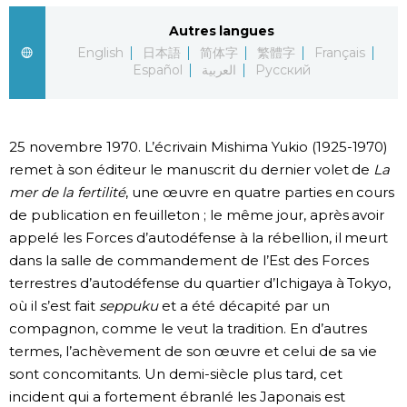
Autres langues
Chroniques
English
日本語
简体字
繁體字
Français
Español
العربية
Русский
Images
Vidéos
25 novembre 1970. L’écrivain Mishima Yukio (1925-1970)
remet à son éditeur le manuscrit du dernier volet de
La
Tokyo
mer de la fertilité
, une œuvre en quatre parties en cours
de publication en feuilleton ; le même jour, après avoir
appelé les Forces d’autodéfense à la rébellion, il meurt
dans la salle de commandement de l’Est des Forces
terrestres d’autodéfense du quartier d’Ichigaya à Tokyo,
où il s’est fait
seppuku
et a été décapité par un
compagnon, comme le veut la tradition. En d’autres
termes, l’achèvement de son œuvre et celui de sa vie
sont concomitants. Un demi-siècle plus tard, cet
incident qui a fortement ébranlé les Japonais est