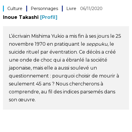
Société
Culture
Personnages
Livre
06/11/2020
Inoue Takashi
[Profil]
Culture
L’écrivain Mishima Yukio a mis fin à ses jours le 25
Gastronomie
novembre 1970 en pratiquant le
seppuku
, le
suicide rituel par éventration. Ce décès a créé
Le japonais
une onde de choc qui a ébranlé la société
japonaise, mais elle a aussi soulevé un
En plus
questionnement : pourquoi choisir de mourir à
seulement 45 ans ? Nous chercherons à
comprendre, au fil des indices parsemés dans
Données
official SNS
son œuvre.
Séries
Personnages