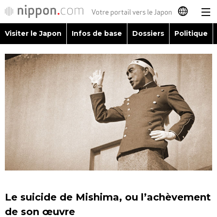
Visiter le Japon
Infos de base
Dossiers
Politique
日本語
English
简体字
Visiter le Japon
繁體字
Infos de base
Español
Dossiers
العربية
Politique
Русский
Le suicide de Mishima, ou l’achèvement
Économie
de son œuvre