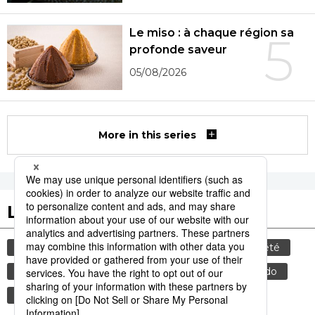
Le miso : à chaque région sa
5
profonde saveur
05/08/2026
More in this series
Les tags populaires
culture
gastronomie
tourisme
société
histoire
animal
femme
sexe
edo
bœuf