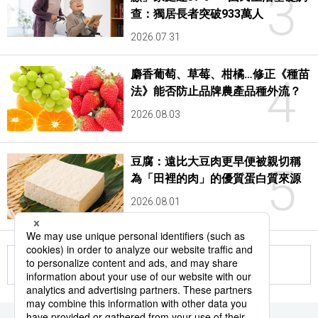
3
查：獨居長者突破933萬人
2026.07.31
麝香葡萄、草莓、柑橘…修正《種苗
4
法》能否防止品牌農產品種外流？
2026.08.03
豆腐：遠比大豆肉更早便被親切稱
5
為「田裡的肉」的優質蛋白質來源
2026.08.01
更多