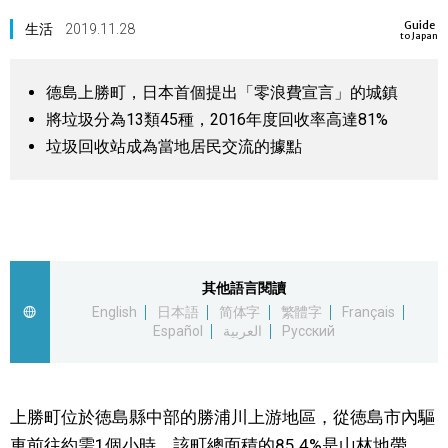
Guide
視覺日本
生活
2019.11.28
to Japan
臺灣香港
德島上勝町，日本首個提出「零浪費宣言」的城鎮
將垃圾分為13類45種，2016年度回收率高達81%
更多
垃圾回收站成為當地居民交流的據點
人物訪談
official SNS
日本入門
其他語言閱讀
English
日本語
简体字
繁體字
Français
政治外交
Español
العربية
Русский
社會
上勝町位於徳島縣中部的勝浦川上游地區，從徳島市內驅
財經
車前往約需1個小時。該町總面積的85.4%是山林地帶，