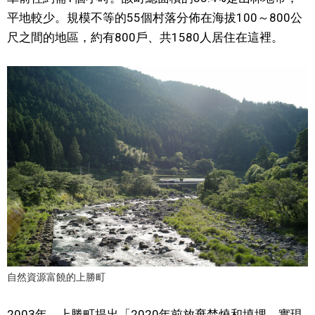
平地較少。規模不等的55個村落分佈在海拔100～800公
文化
尺之間的地區，約有800戶、共1580人居住在這裡。
科學技術
生活
運動
娛樂
教育
工作勞動
自然資源富饒的上勝町
家庭
2003年，上勝町提出「2020年前放棄焚燒和填埋，實現