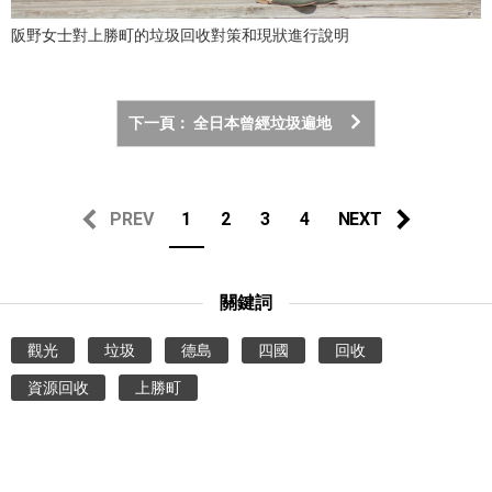
阪野女士對上勝町的垃圾回收對策和現狀進行說明
下一頁： 全日本曾經垃圾遍地
PREV
1
2
3
4
NEXT
關鍵詞
觀光
垃圾
德島
四國
回收
資源回收
上勝町