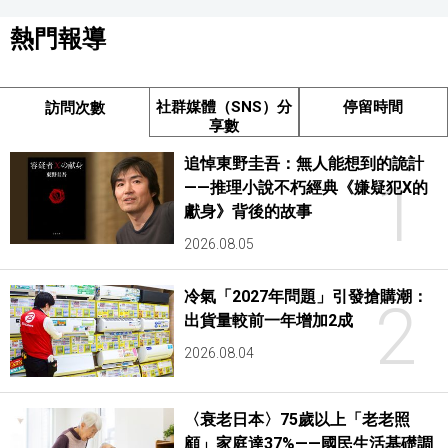
熱門報導
社群媒體（SNS）分
停留時間
訪問次數
享數
追悼東野圭吾：無人能想到的詭計
1
——推理小說不朽經典《嫌疑犯X的
獻身》背後的故事
2026.08.05
冷氣「2027年問題」引發搶購潮：
2
出貨量較前一年增加2成
2026.08.04
〈衰老日本〉75歲以上「老老照
顧」家庭達37%——國民生活基礎調