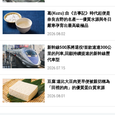
葛(Kuzu):自《古事記》時代起便是
奈良吉野的名產——優質水源與冬日
嚴寒孕育出最高級極品
2026.08.02
新幹線500系將退役!首款速達300公
里的列車,回顧持續提速的新幹線歷
代車型
2026.07.15
豆腐:遠比大豆肉更早便被親切稱為
「田裡的肉」的優質蛋白質來源
2026.08.01