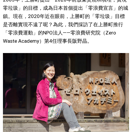
零垃圾」的目標，成為日本首個提出「零浪費宣言」的城
醫療健康
鎮。現在，2020年近在眼前，上勝町的「零垃圾」目標
是否離實現不遠了呢？為此，我們採訪了在上勝町推行
語言
「零浪費運動」的NPO法人——零浪費研究院（Zero
Waste Academy）第4任理事長阪野晶。
東京
編輯部通知