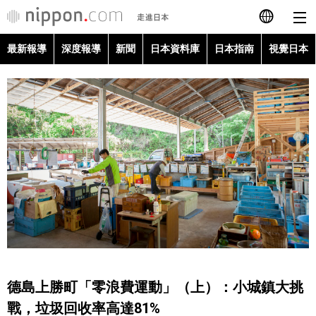
最新報導
深度報導
新聞
日本資料庫
日本指南
視覺日本
日本語
English
简体字
最新報導
Français
深度報導
Español
新聞
العربية
日本資料庫
Русский
德島上勝町「零浪費運動」（上）：小城鎮大挑
日本指南
戰，垃圾回收率高達81%