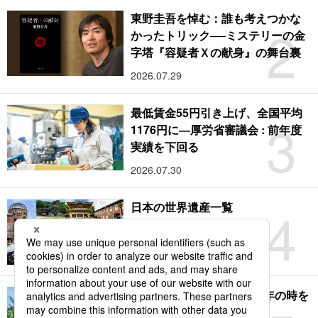
東野圭吾を悼む：誰も考えつかな
2
かったトリック──ミステリーの金
字塔『容疑者Ｘの献身』の舞台裏
2026.07.29
最低賃金55円引き上げ、全国平均
3
1176円に―厚労省審議会 : 前年度
実績を下回る
2026.07.30
4
日本の世界遺産一覧
2026.07.26
豪雪の地と海辺の町で220年の時を
刻んだ伝統建築 : WITH