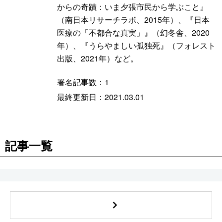
からの奇蹟：いま夕張市民から学ぶこと』
スポーツ・東京2020
文化
動画/Live
（南日本リサーチラボ、2015年）、『日本
医療の「不都合な真実」』（幻冬舎、2020
科学・技術
Books
年）、『うらやましい孤独死』（フォレスト
出版、2021年）など。
暮らし
Cinema
署名記事数：
1
最終更新日：
2021.03.01
スポーツ・東京2020
Topics
Images
記事一覧
People
東京
お知らせ