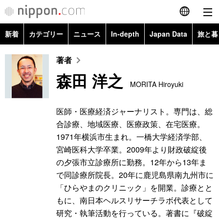
新着
カテゴリー
ニュース
In-depth
Japan Data
旅と暮
English
政治・外交
Topics
著者
简体字
森田 洋之
経済・ビジネス
Images
MORITA Hiroyuki
繁體字
カテゴリー
国際・海外
People
Français
医師・医療経済ジャーナリスト。専門は、総
政治・外交
ニュース
合診療、地域医療、医療政策、在宅医療。
社会
東京
Español
1971年横浜市生まれ。一橋大学経済学部、
経済・ビジネス
トップ
In-depth
宮崎医科大学卒業。2009年より財政破綻後
文化
お知らせ
العربية
の夕張市立診療所に勤務。12年から13年ま
で同診療所院長。20年に鹿児島県南九州市に
国際
アーカイブ
Japan Data
科学・技術
Русский
「ひらやまのクリニック」を開業。診療とと
もに、南日本ヘルスリサーチラボ代表として
社会
旅と暮らし
暮らし
研究・執筆活動を行っている。著書に『破綻