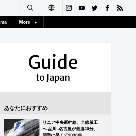
ema
More
English
Topics
简体字
Images
Guide
繁體字
People
Français
to Japan
東京
Español
お知らせ
العربية
あなたにおすすめ
Русский
リニア中央新幹線、全線着工
へ 品川~名古屋が最速40分、
開業は早くて2036年