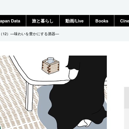
apan Data
旅と暮らし
動画/Live
Books
Cin
C（12）—味わいを豊かにする酒器—