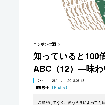
スポーツ・東京2020
ニッポンの酒
知っていると100
ABC（12）—味
文化
暮らし
2018.08.13
山同 敦子
【Profile】
温度だけでなく、使う酒器によっても日