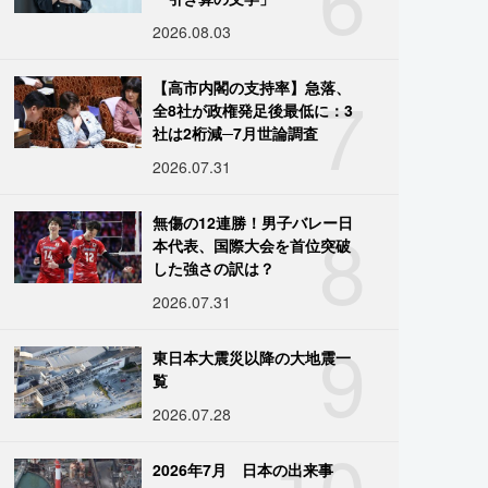
2026.08.03
7
【高市内閣の支持率】急落、
全8社が政権発足後最低に：3
社は2桁減─7月世論調査
2026.07.31
8
無傷の12連勝！男子バレー日
本代表、国際大会を首位突破
した強さの訳は？
2026.07.31
9
東日本大震災以降の大地震一
覧
2026.07.28
10
2026年7月 日本の出来事