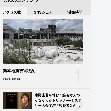
人気のコンテンツ
アクセス数
SNSシェア
滞在時間
1
熊本地震被害状況
2026.08.06
2
東野圭吾を悼む：誰も考えつ
かなかったトリック──ミステ
リーの金字塔『容疑者Ｘの献
身』の舞台裏