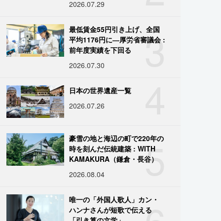
2026.07.29
3
最低賃金55円引き上げ、全国
平均1176円に―厚労省審議会 :
前年度実績を下回る
2026.07.30
4
日本の世界遺産一覧
2026.07.26
5
豪雪の地と海辺の町で220年の
時を刻んだ伝統建築 : WITH
KAMAKURA（鎌倉・長谷）
2026.08.04
6
唯一の「外国人歌人」カン・
ハンナさんが短歌で伝える
「引き算の文学」