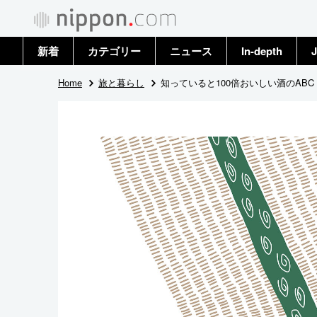
新着
カテゴリー
ニュース
In-depth
J
政治・外交
トップ
Home
旅と暮らし
知っていると100倍おいしい酒のAB
経済・ビジネス
アーカイブ
国際
社会
文化
科学・技術
暮らし