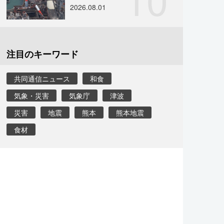
2026.08.01
注目のキーワード
共同通信ニュース
和食
気象・災害
気象庁
津波
災害
地震
熊本
熊本地震
食材