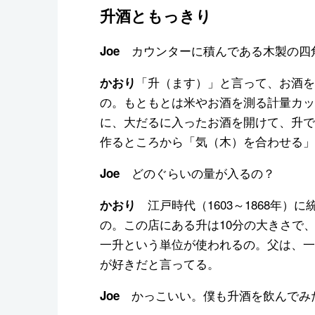
升酒ともっきり
カウンターに積んである木製の四
Joe
「升（ます）」と言って、お酒を
かおり
の。もともとは米やお酒を測る計量カッ
に、大だるに入ったお酒を開けて、升で
作るところから「気（木）を合わせる」
どのぐらいの量が入るの？
Joe
江戸時代（1603～1868年）
かおり
の。この店にある升は10分の大きさで、
一升という単位が使われるの。父は、一
が好きだと言ってる。
かっこいい。僕も升酒を飲んでみ
Joe