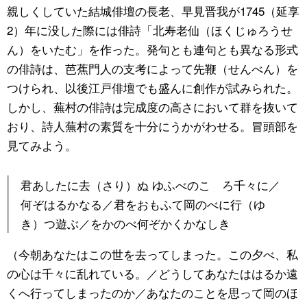
親しくしていた結城俳壇の長老、早見晋我が1745（延享
2）年に没した際には俳詩「北寿老仙（ほくじゅろうせ
ん）をいたむ」を作った。発句とも連句とも異なる形式
の俳詩は、芭蕉門人の支考によって先鞭（せんべん）を
つけられ、以後江戸俳壇でも盛んに創作が試みられた。
しかし、蕪村の俳詩は完成度の高さにおいて群を抜いて
おり、詩人蕪村の素質を十分にうかがわせる。冒頭部を
見てみよう。
君あしたに去（さり）ぬ ゆふべのこゝろ千々に／
何ぞはるかなる／君をおもふて岡のべに行（ゆ
き）つ遊ぶ／をかのべ何ぞかくかなしき
（今朝あなたはこの世を去ってしまった。この夕べ、私
の心は千々に乱れている。／どうしてあなたははるか遠
くへ行ってしまったのか／あなたのことを思って岡のほ