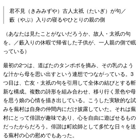
君不見（きみみずや）古人太祇（たいぎ）が句／
藪（やぶ）入りの寝るやひとりの親の側
（あなたは見たことがないだろうか、故人・太祇の句
を。／藪入りの休暇で帰省した子供が、一人親の側で眠
っている）
最初の2つは、道ばたのタンポポを摘み、その乳のよう
な汁から母を思い出すという連想でつながっている。3
つ目は、亡友・太祇の句を引用して全体の結びとする斬
新な構成。複数の詩形を組み合わせ、移り行く景色や母
を思う娘の心情を描き出している。こうした実験的な試
みを蕪村は自身の仲間内にだけ披露していた。それは蕪
村にとって俳諧が趣味であり、心を自由に遊ばせるもの
だったからだろう。俳諧は町絵師として多忙な日々を送
る蕪村の心の慰めでもあった。