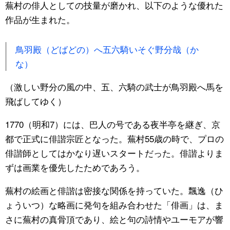
蕪村の俳人としての技量が磨かれ、以下のような優れた
作品が生まれた。
鳥羽殿（どばどの）へ五六騎いそぐ野分哉（か
な）
（激しい野分の風の中、五、六騎の武士が鳥羽殿へ馬を
飛ばしてゆく）
1770（明和7）には、巴人の号である夜半亭を継ぎ、京
都で正式に俳諧宗匠となった。蕪村55歳の時で、プロの
俳諧師としてはかなり遅いスタートだった。俳諧よりま
ずは画業を優先したためであろう。
蕪村の絵画と俳諧は密接な関係を持っていた。飄逸（ひ
ょういつ）な略画に発句を組み合わせた「俳画」は、ま
さに蕪村の真骨頂であり、絵と句の詩情やユーモアが響