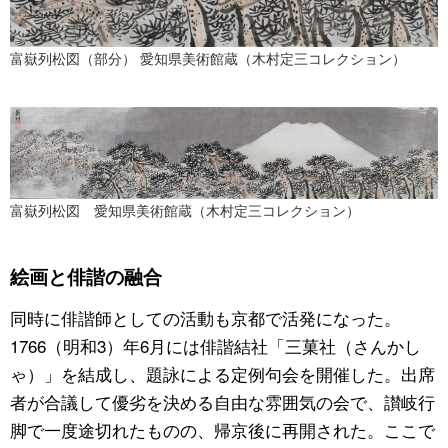
富嶽列松図（部分） 愛知県美術館蔵（木村定三コレクション）
富嶽列松図 愛知県美術館蔵（木村定三コレクション）
絵画と俳諧の融合
同時に俳諧師としての活動も京都で活発になった。
1766（明和3）年6月には俳諧結社「三菓社（さんかし
ゃ）」を結成し、題詠による定例句会を開催した。出席
者が合議して優劣を決める自由な雰囲気の会で、讃岐行
脚で一度途切れたものの、帰京後に再開された。ここで