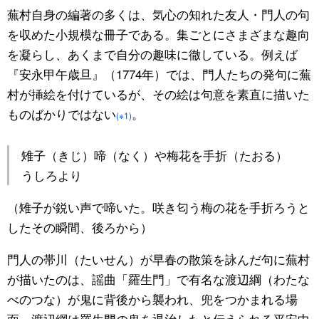
蕪村自身の編著の多くは、気心の知れた友人・門人の句
を収めた小規模な冊子である。集ごとにさまざまな趣向
を凝らし、あくまで自分の趣味に徹している。例えば
『安永甲午歳旦』（1774年）では、門人たちの発句に蕪
村が挿絵を付けているが、その絵は句意を素直に描いた
ものばかりではない
。
(※1)
雉子（きじ）啼（なく）や梅花を手折（たおる）
うしろより
（雉子が鋭い声で啼いた。咲き匂う梅の花を手折ろうと
したその瞬間、後ろから）
門人の帯川（たいせん）が早春の散策を詠んだ句に蕪村
が描いたのは、謡曲「羅生門」で有名な渡辺綱（わたな
べのつな）が鬼に背後から襲われ、兜をつかまれる場
面。渡辺綱は羅生門の鬼を退治したと伝えられる平安中