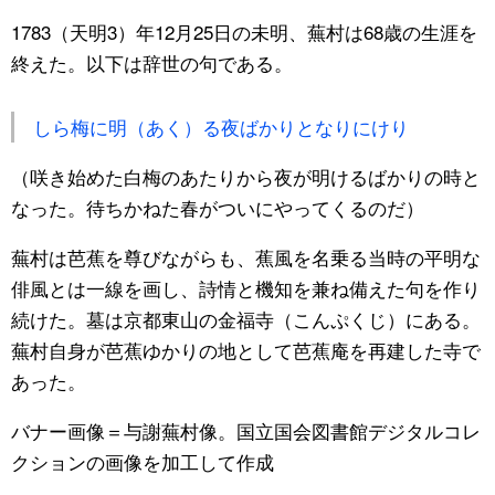
1783（天明3）年12月25日の未明、蕪村は68歳の生涯を
終えた。以下は辞世の句である。
しら梅に明（あく）る夜ばかりとなりにけり
（咲き始めた白梅のあたりから夜が明けるばかりの時と
なった。待ちかねた春がついにやってくるのだ）
蕪村は芭蕉を尊びながらも、蕉風を名乗る当時の平明な
俳風とは一線を画し、詩情と機知を兼ね備えた句を作り
続けた。墓は京都東山の金福寺（こんぷくじ）にある。
蕪村自身が芭蕉ゆかりの地として芭蕉庵を再建した寺で
あった。
バナー画像＝与謝蕪村像。国立国会図書館デジタルコレ
クションの画像を加工して作成