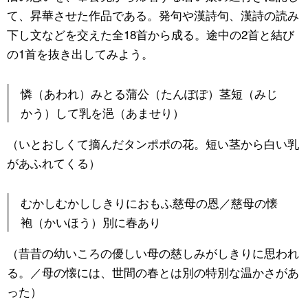
て、昇華させた作品である。発句や漢詩句、漢詩の読み
下し文などを交えた全18首から成る。途中の2首と結び
の1首を抜き出してみよう。
憐（あわれ）みとる蒲公（たんぽぽ）茎短（みじ
かう）して乳を浥（あませり）
（いとおしくて摘んだタンポポの花。短い茎から白い乳
があふれてくる）
むかしむかししきりにおもふ慈母の恩／慈母の懐
袍（かいほう）別に春あり
（昔昔の幼いころの優しい母の慈しみがしきりに思われ
る。／母の懐には、世間の春とは別の特別な温かさがあ
った）