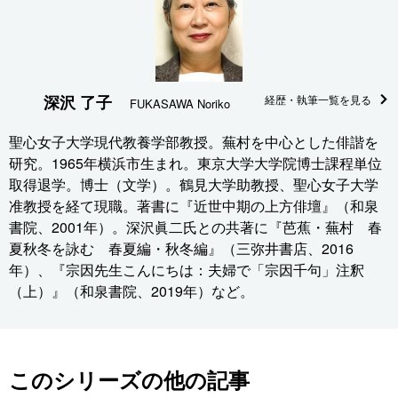
深沢 了子
経歴・執筆一覧を見る
FUKASAWA Noriko
聖心女子大学現代教養学部教授。蕪村を中心とした俳諧を
研究。1965年横浜市生まれ。東京大学大学院博士課程単位
取得退学。博士（文学）。鶴見大学助教授、聖心女子大学
准教授を経て現職。著書に『近世中期の上方俳壇』（和泉
書院、2001年）。深沢眞二氏との共著に『芭蕉・蕪村 春
夏秋冬を詠む 春夏編・秋冬編』（三弥井書店、2016
年）、『宗因先生こんにちは：夫婦で「宗因千句」注釈
（上）』（和泉書院、2019年）など。
このシリーズの他の記事