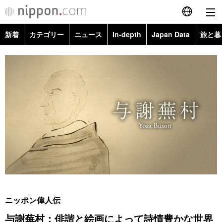
新着
カテゴリー
ニュース
In-depth
Japan Data
旅と暮
English
政治・外交
Topics
简体字
経済・ビジネス
Images
繁體字
カテゴリー
国際・海外
People
Français
政治・外交
ニュース
社会
東京
Español
経済・ビジネス
トップ
In-depth
文化
お知らせ
العربية
国際
アーカイブ
Japan Data
科学・技術
Русский
ニッポン偉人伝
社会
旅と暮らし
暮らし
与謝蕪村：俳諧と絵画によって詩情豊かな世界