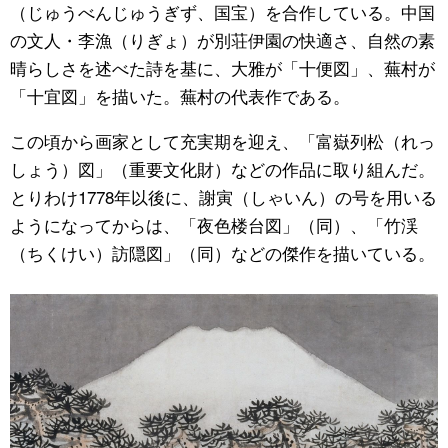
（じゅうべんじゅうぎず、国宝）を合作している。中国
の文人・李漁（りぎょ）が別荘伊園の快適さ、自然の素
晴らしさを述べた詩を基に、大雅が「十便図」、蕪村が
「十宜図」を描いた。蕪村の代表作である。
この頃から画家として充実期を迎え、「富嶽列松（れっ
しょう）図」（重要文化財）などの作品に取り組んだ。
とりわけ1778年以後に、謝寅（しゃいん）の号を用いる
ようになってからは、「夜色楼台図」（同）、「竹渓
（ちくけい）訪隠図」（同）などの傑作を描いている。