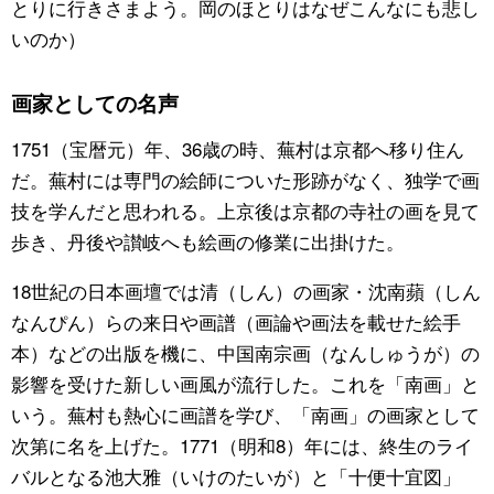
とりに行きさまよう。岡のほとりはなぜこんなにも悲し
いのか）
画家としての名声
1751（宝暦元）年、36歳の時、蕪村は京都へ移り住ん
だ。蕪村には専門の絵師についた形跡がなく、独学で画
技を学んだと思われる。上京後は京都の寺社の画を見て
歩き、丹後や讃岐へも絵画の修業に出掛けた。
18世紀の日本画壇では清（しん）の画家・沈南蘋（しん
なんぴん）らの来日や画譜（画論や画法を載せた絵手
本）などの出版を機に、中国南宗画（なんしゅうが）の
影響を受けた新しい画風が流行した。これを「南画」と
いう。蕪村も熱心に画譜を学び、「南画」の画家として
次第に名を上げた。1771（明和8）年には、終生のライ
バルとなる池大雅（いけのたいが）と「十便十宜図」