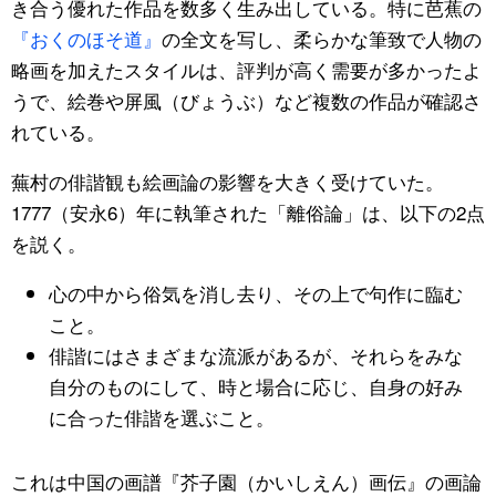
き合う優れた作品を数多く生み出している。特に芭蕉の
『おくのほそ道』
の全文を写し、柔らかな筆致で人物の
略画を加えたスタイルは、評判が高く需要が多かったよ
うで、絵巻や屏風（びょうぶ）など複数の作品が確認さ
れている。
蕪村の俳諧観も絵画論の影響を大きく受けていた。
1777（安永6）年に執筆された「離俗論」は、以下の2点
を説く。
心の中から俗気を消し去り、その上で句作に臨む
こと。
俳諧にはさまざまな流派があるが、それらをみな
自分のものにして、時と場合に応じ、自身の好み
に合った俳諧を選ぶこと。
これは中国の画譜『芥子園（かいしえん）画伝』の画論