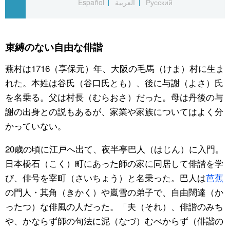
Español
العربية
Русский
公式SNS
束縛のない自由な俳諧
蕪村は1716（享保元）年、大阪の毛馬（けま）村に生ま
れた。本姓は谷氏（谷口氏とも）、後に与謝（よさ）氏
を名乗る。父は村長（むらおさ）だった。母は丹後の与
謝の出身との説もあるが、家業や家族についてはよく分
かっていない。
20歳の頃に江戸へ出て、夜半亭巴人（はじん）に入門。
日本橋石（こく）町にあった師の家に同居して俳諧を学
び、俳号を宰町（さいちょう）と名乗った。巴人は
芭蕉
の門人・其角（きかく）や嵐雪の弟子で、自由闊達（か
ったつ）な俳風の人だった。「夫（それ）、俳諧のみち
や、かならず師の句法に泥（なづ）むべからず（俳諧の