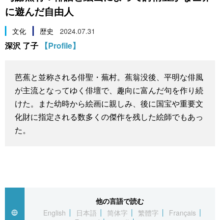
に遊んだ自由人
スポーツ・東京2020
文化
動画/Live
文化
歴史
2024.07.31
科学・技術
Books
深沢 了子
【Profile】
暮らし
Cinema
芭蕉と並称される俳聖・蕪村。蕉翁没後、平明な俳風
が主流となってゆく俳壇で、趣向に富んだ句を作り続
スポーツ・東京2020
Topics
けた。また幼時から絵画に親しみ、後に国宝や重要文
化財に指定される数多くの傑作を残した絵師でもあっ
Images
た。
People
東京
他の言語で読む
お知らせ
English
日本語
简体字
繁體字
Français