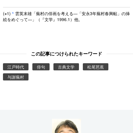
(※1)
^
雲英末雄「蕪村の俳画を考える―「安永3年蕪村春興帖」の挿
絵をめぐって―」（『文学』1996.1）他。
この記事につけられたキーワード
江戸時代
俳句
古典文学
松尾芭蕉
与謝蕪村