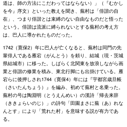
道は、師の方法にこだわってはならない）」（『むかし
を今』序文）といった教えを聞き、蕪村は「俳諧の自
在」、つまり俳諧とは束縛のない自由なものだと悟った
という。俳諧は流派に縛られないとする蕪村の考え方
は、巴人に導かれたものだった。
1742（寛保2）年に巴人が亡くなると、蕪村は同門の先
輩俳人である雁宕（がんとう）を頼り、結城（現・茨城
県結城市）に移った。しばらく北関東を放浪しながら画
業と俳諧の修業を積み、東北行脚にも出掛けている。雁
宕らに後押しされ1744（寛保4）年には『宇都宮歳旦帳
（さいたんちょう）』を編み、初めて蕪村と名乗った。
蕪村の号は陶淵明（とうえんめい）の漢詩「帰去来辞
（ききょらいのじ）」の詩句「田園まさに蕪（あ）れな
んとす」により「荒れた村」を意味する説が有力であ
る。