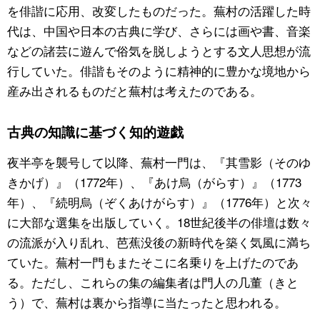
を俳諧に応用、改変したものだった。蕪村の活躍した時
代は、中国や日本の古典に学び、さらには画や書、音楽
などの諸芸に遊んで俗気を脱しようとする文人思想が流
行していた。俳諧もそのように精神的に豊かな境地から
産み出されるものだと蕪村は考えたのである。
古典の知識に基づく知的遊戯
夜半亭を襲号して以降、蕪村一門は、『其雪影（そのゆ
きかげ）』（1772年）、『あけ烏（がらす）』（1773
年）、『続明烏（ぞくあけがらす）』（1776年）と次々
に大部な選集を出版していく。18世紀後半の俳壇は数々
の流派が入り乱れ、芭蕉没後の新時代を築く気風に満ち
ていた。蕪村一門もまたそこに名乗りを上げたのであ
る。ただし、これらの集の編集者は門人の几董（きと
う）で、蕪村は裏から指導に当たったと思われる。