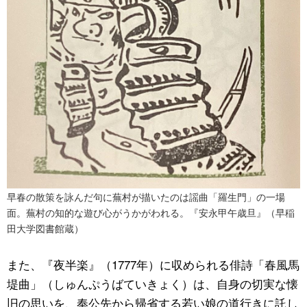
早春の散策を詠んだ句に蕪村が描いたのは謡曲「羅生門」の一場
面。蕪村の知的な遊び心がうかがわれる。『安永甲午歳旦』（早稲
田大学図書館蔵）
また、『夜半楽』（1777年）に収められる俳詩「春風馬
堤曲」（しゅんぷうばていきょく）は、自身の切実な懐
旧の思いを、奉公先から帰省する若い娘の道行きに託し