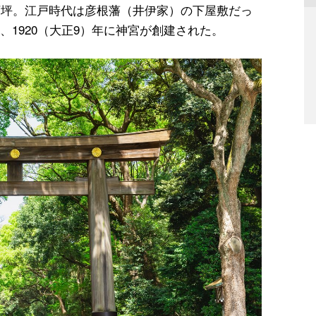
万坪。江戸時代は彦根藩（井伊家）の下屋敷だっ
1920（大正9）年に神宮が創建された。