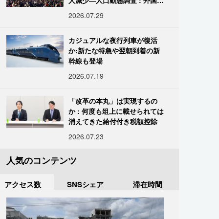
人減少―人口動態調査 : 外国人
は400万人突破
2026.07.29
カジュアルな夜行列車が復活
か:新たな特急や翌朝到着の新
幹線も登場
2026.07.19
「改革の本丸」は実現するの
か : 何度も俎上に載せられては
消えてきた給付付き税額控除
2026.07.23
人気のコンテンツ
アクセス数
SNSシェア
滞在時間