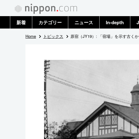
新着
カテゴリー
ニュース
In-depth
J
政治・外交
トップ
Home
トピックス
原宿（JY19）: 「宿場」を示す古
経済・ビジネス
アーカイブ
国際
社会
文化
科学・技術
暮らし