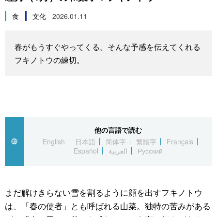
スポーツ・東京2020
文化
動画/Live
食
文化
2026.01.11
科学・技術
Books
春がもうすぐやってくる。そんな予感を伝えてくれる
フキノトウの練切。
暮らし
Cinema
スポーツ・東京2020
Topics
Images
他の言語で読む
English
日本語
简体字
繁體字
Français
Español
العربية
Русский
People
東京
まだ解けきらない雪を割るように顔を出すフキノトウ
は、「春の使者」とも呼ばれる山菜。独特の苦みがある
お知らせ