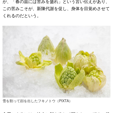
が、「春の皿には苦みを盛れ」という言い伝えがあり、
この苦みこそが、新陳代謝を促し、身体を目覚めさせて
公式SNS
くれるのだという。
雪を割って顔を出したフキノトウ（PIXTA）