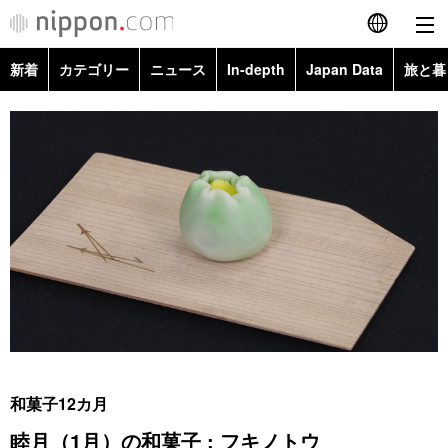
新着
カテゴリー
ニュース
In-depth
Japan Data
旅と暮
English
政治・外交
Topics
简体字
経済・ビジネス
Images
繁體字
カテゴリー
国際・海外
People
Français
政治・外交
ニュース
社会
東京
Español
経済・ビジネス
トップ
In-depth
文化
お知らせ
العربية
国際
アーカイブ
Japan Data
科学・技術
Русский
和菓子12カ月
社会
旅と暮らし
暮らし
睦月（1月）の和菓子 : フキノトウ