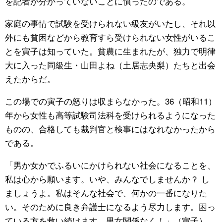
を記者が分かっていないことに憤ったのである。
家庭の事情で試験を受けられない級友がいたし、それ以
外にも貧困などから教育すら受けられない女性がいるこ
とを寅子は知っていた。貧農に生まれたが、独力で明律
大に入った同級生・山田よね（土居志央梨）たちと出会
えたからだ。
この場での寅子の怒りは収まらなかった。36（昭和11）
年から女性も高等試験司法科を受けられるようになった
ものの、合格しても裁判官と検事にはなれなかったから
である。
「男か女かでふるいにかけられない社会になることを、
私は心から願います。いや、みんなでしませんか？ し
ましょうよ。私はそんな社会で、何かの一番になりた
い。そのために良き弁護士になるよう尽力します。困っ
ている方を救い続けます。男女関係なく！」（寅子）