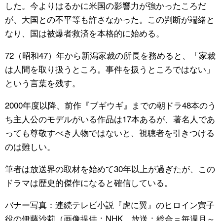
した。今よりはるかに米国の影響力が強かったころだ
が、大国との不平等も許さなかった。この判断が端緒と
なり、国は被爆者救済を本格的に始める。
72（昭和47）年から新潟家裁の所長を務めると、「家裁
は人間を取り扱うところ。事件を扱うところではない」
という言葉を残す。
2000年度以降、前作『ブギウギ』までの朝ドラ48本のう
ち主人公のモデルがいる作品は17本あるが、著名人であ
っても尊敬すべき人物ではないと、視聴者を引きつける
のは難しい。
筆者は放送界の取材を始めて30年以上が過ぎたが、この
ドラマは歴史的傑作になると確信している。
バナー写真：連続テレビ小説『虎に翼』のヒロイン寅子
役の伊藤沙莉（画像提供：NHK、放送：総合＝毎週月～