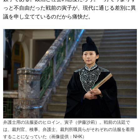
っと不自由だった戦前の寅子が、現代に通じる差別に異
議を申し立てているのだから痛快だ。
弁護士用の法服姿のヒロイン、寅子（伊藤沙莉）。戦前の法廷で
は、裁判官、検事、弁護士、裁判所職員らがそれぞれの法服を着用
することになっていた（画像提供：NHK）