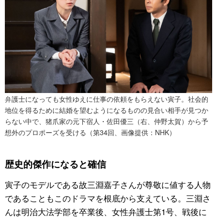
弁護士になっても女性ゆえに仕事の依頼をもらえない寅子。社会的
地位を得るために結婚を望むようになるものの見合い相手が見つか
らない中で、猪爪家の元下宿人・佐田優三（右、仲野太賀）から予
想外のプロポーズを受ける（第34回、画像提供：NHK）
歴史的傑作になると確信
寅子のモデルである故三淵嘉子さんが尊敬に値する人物
であることもこのドラマを根底から支えている。三淵さ
んは明治大法学部を卒業後、女性弁護士第1号、戦後に