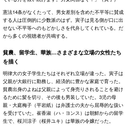
憲法14条がなくたって、男女差別を含めた不平等に賛成
する人は圧倒的に少数派のはず。寅子は見る側が口に出
せない不平等へのもどかしさを代弁してくれている。だ
から多くの視聴者が共鳴する。
貧農、留学生、華族…さまざまな立場の女性たち
を描く
明律大の女子学生たちはそれぞれ立場が違った。寅子は
父親が大銀行に勤務し、経済的に豊かな家庭で育った。
貧農出身のよねは父親によって身売りされることを避け
るために髪を切り、その後も男装していた。3児の母
親・大庭梅子（平岩紙）は弁護士の夫から屈辱的な扱い
を受けていた。崔香淑（ハ・ヨンス）は朝鮮からの留学
生で、桜川涼子（桜井ユキ）は華族の令嬢だった。