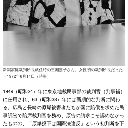
新潟家庭裁判所長就任時の三淵嘉子さん。女性初の裁判所長だった
＝1972年6月14日（時事）
1949（昭和24）年に東京地裁民事部の裁判官（判事補）
に任用され、63（昭和38）年には画期的な判断に関わ
る。広島と長崎の原爆被害者たちが国に賠償を求めた民
事訴訟で陪席裁判官を務め、原告の請求こそ認めなかっ
たものの、「原爆投下は国際法違反」という初判断を下