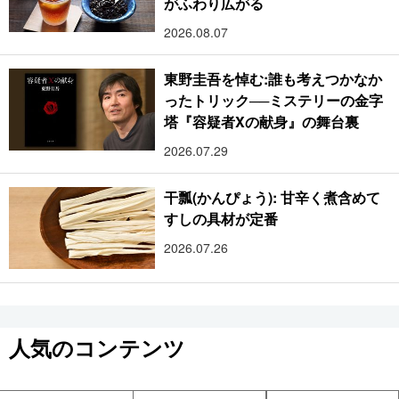
がふわり広がる
2026.08.07
東野圭吾を悼む:誰も考えつかなか
ったトリック──ミステリーの金字
塔『容疑者Xの献身』の舞台裏
2026.07.29
干瓢(かんぴょう): 甘辛く煮含めて
すしの具材が定番
2026.07.26
人気のコンテンツ