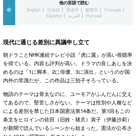
他の言語で読む
English
日本語
简体字
繁體字
Français
公式SNS
Español
العربية
Русский
現代に通じる差別に異議申し立て
朝ドラことNHK連続テレビ小説『虎に翼』が高い視聴率
を得ている。内容も評判が高い。ドラマの良しあしを決
めるのは「1に脚本、2に俳優、3に演出」というのが国
内外の常識だが、この作品は三拍子そろっている。
物語のテーマは骨太なのに、ユーモアがふんだんに交え
てあるので、堅苦しさがない。テーマは性別や人種など
による差別を禁じた日本国憲法第14条だ。第1回もこの
条文をヒロインの佐田（旧姓・猪爪）寅子（伊藤沙莉）
が新聞で読んでいるシーンから始まった。憲法が公布さ