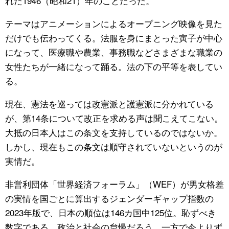
れた1946（昭和21）年のことだった。
テーマはアニメーションによるオープニング映像を見た
だけでも伝わってくる。法服を身にまとった寅子が中心
になって、医療職や農業、事務職などさまざまな職業の
女性たちが一緒になって踊る。法の下の平等を表してい
る。
現在、憲法を巡っては改憲派と護憲派に分かれている
が、第14条について改正を求める声は聞こえてこない。
大抵の日本人はこの条文を支持しているのではないか。
しかし、現在もこの条文は順守されていないというのが
実情だ。
非営利団体「世界経済フォーラム」（WEF）が男女格差
の実情を国ごとに算出するジェンダーギャップ指数の
2023年版で、日本の順位は146カ国中125位。恥ずべき
数字である。政治と社会の怠慢だろう。一方で今よりず