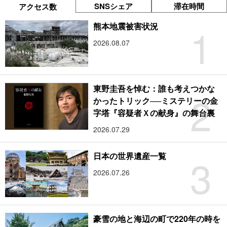
SNSシェア
滞在時間
アクセス数
1
熊本地震被害状況
2026.08.07
東野圭吾を悼む：誰も考えつかな
2
かったトリック──ミステリーの金
字塔『容疑者Ｘの献身』の舞台裏
2026.07.29
3
日本の世界遺産一覧
2026.07.26
豪雪の地と海辺の町で220年の時を