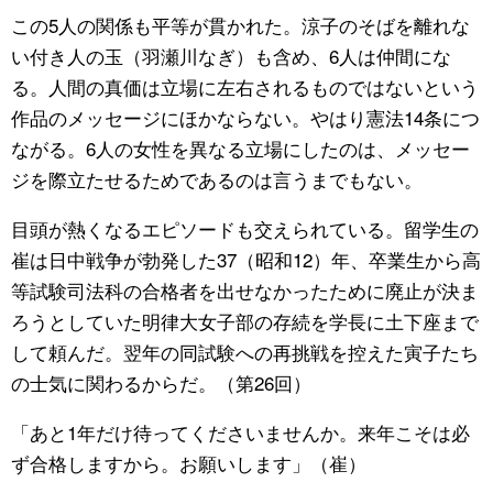
この5人の関係も平等が貫かれた。涼子のそばを離れな
い付き人の玉（羽瀬川なぎ）も含め、6人は仲間にな
る。人間の真価は立場に左右されるものではないという
作品のメッセージにほかならない。やはり憲法14条につ
ながる。6人の女性を異なる立場にしたのは、メッセー
ジを際立たせるためであるのは言うまでもない。
目頭が熱くなるエピソードも交えられている。留学生の
崔は日中戦争が勃発した37（昭和12）年、卒業生から高
等試験司法科の合格者を出せなかったために廃止が決ま
ろうとしていた明律大女子部の存続を学長に土下座まで
して頼んだ。翌年の同試験への再挑戦を控えた寅子たち
の士気に関わるからだ。（第26回）
「あと1年だけ待ってくださいませんか。来年こそは必
ず合格しますから。お願いします」（崔）