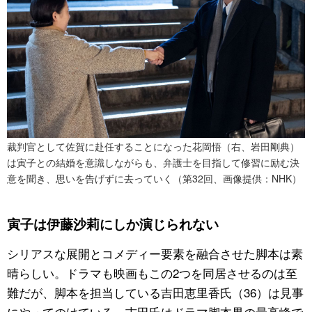
裁判官として佐賀に赴任することになった花岡悟（右、岩田剛典）
は寅子との結婚を意識しながらも、弁護士を目指して修習に励む決
意を聞き、思いを告げずに去っていく（第32回、画像提供：NHK）
寅子は伊藤沙莉にしか演じられない
シリアスな展開とコメディー要素を融合させた脚本は素
晴らしい。ドラマも映画もこの2つを同居させるのは至
難だが、脚本を担当している吉田恵里香氏（36）は見事
にやってのけている。吉田氏はドラマ脚本界の最高峰で