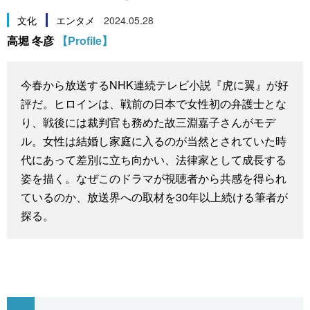
スポーツ・東京2020
文化
動画/Live
文化
エンタメ
2024.05.28
高堀 冬彦
【Profile】
科学・技術
Books
今春から放送するNHK連続テレビ小説『虎に翼』が好
暮らし
Cinema
評だ。ヒロインは、戦前の日本で女性初の弁護士とな
り、戦後には裁判官も務めた故三淵嘉子さんがモデ
スポーツ・東京2020
Topics
ル。女性は結婚し家庭に入るのが当然とされていた時
代にあって差別に立ち向かい、法律家として成長する
Images
姿を描く。なぜこのドラマが視聴者から共感を得られ
ているのか、放送界への取材を30年以上続ける筆者が
探る。
People
東京
お知らせ