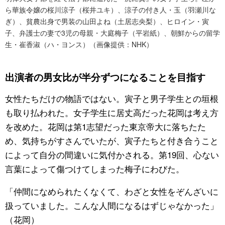
ら華族令嬢の桜川涼子（桜井ユキ）、涼子の付き人・玉（羽瀬川な
ぎ）、貧農出身で男装の山田よね（土居志央梨）、ヒロイン・寅
子、弁護士の妻で3児の母親・大庭梅子（平岩紙）、朝鮮からの留学
生・崔香淑（ハ・ヨンス）（画像提供：NHK）
出演者の男女比が半分ずつになることを目指す
女性たちだけの物語ではない。寅子と男子学生との垣根
も取り払われた。女子学生に居丈高だった花岡は考え方
を改めた。花岡は第1志望だった東京帝大に落ちたた
め、気持ちがすさんでいたが、寅子たちと付き合うこと
によって自分の間違いに気付かされる。第19回、心ない
言葉によって傷つけてしまった梅子にわびた。
「仲間になめられたくなくて、わざと女性をぞんざいに
扱っていました。こんな人間になるはずじゃなかった」
（花岡）