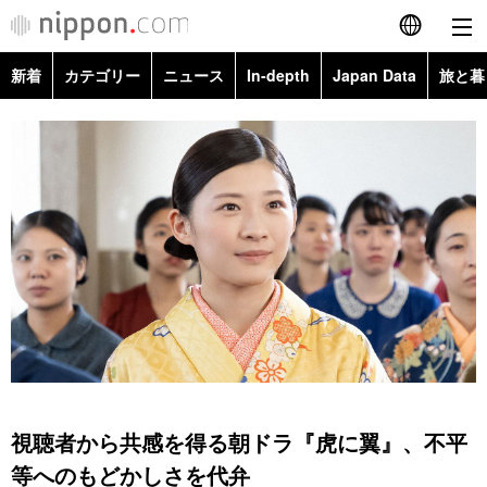
新着
カテゴリー
ニュース
In-depth
Japan Data
旅と暮
English
政治・外交
Topics
简体字
経済・ビジネス
Images
繁體字
カテゴリー
国際・海外
People
Français
政治・外交
ニュース
社会
東京
Español
経済・ビジネス
トップ
In-depth
文化
お知らせ
العربية
国際
アーカイブ
Japan Data
科学・技術
Русский
視聴者から共感を得る朝ドラ『虎に翼』、不平
社会
旅と暮らし
暮らし
等へのもどかしさを代弁