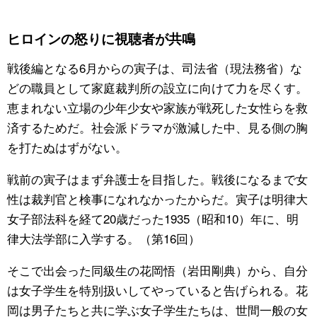
ヒロインの怒りに視聴者が共鳴
戦後編となる6月からの寅子は、司法省（現法務省）な
どの職員として家庭裁判所の設立に向けて力を尽くす。
恵まれない立場の少年少女や家族が戦死した女性らを救
済するためだ。社会派ドラマが激減した中、見る側の胸
を打たぬはずがない。
戦前の寅子はまず弁護士を目指した。戦後になるまで女
性は裁判官と検事になれなかったからだ。寅子は明律大
女子部法科を経て20歳だった1935（昭和10）年に、明
律大法学部に入学する。（第16回）
そこで出会った同級生の花岡悟（岩田剛典）から、自分
は女子学生を特別扱いしてやっていると告げられる。花
岡は男子たちと共に学ぶ女子学生たちは、世間一般の女