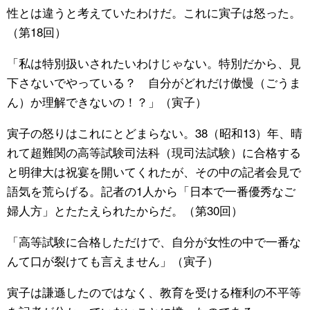
性とは違うと考えていたわけだ。これに寅子は怒った。
（第18回）
「私は特別扱いされたいわけじゃない。特別だから、見
下さないでやっている？ 自分がどれだけ傲慢（ごうま
ん）か理解できないの！？」（寅子）
寅子の怒りはこれにとどまらない。38（昭和13）年、晴
れて超難関の高等試験司法科（現司法試験）に合格する
と明律大は祝宴を開いてくれたが、その中の記者会見で
語気を荒らげる。記者の1人から「日本で一番優秀なご
婦人方」とたたえられたからだ。（第30回）
「高等試験に合格しただけで、自分が女性の中で一番な
んて口が裂けても言えません」（寅子）
寅子は謙遜したのではなく、教育を受ける権利の不平等