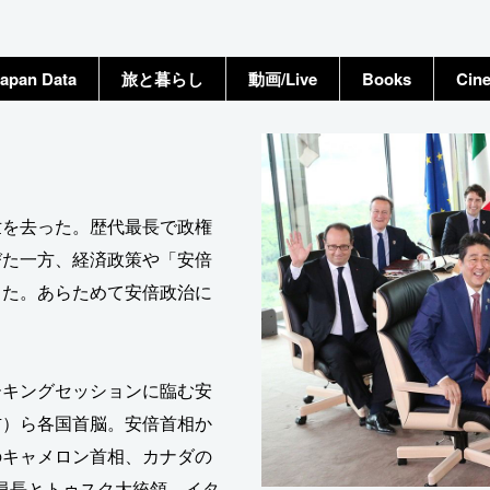
apan Data
旅と暮らし
動画/Live
Books
Cin
世を去った。歴代最長で政権
びた一方、経済政策や「安倍
った。あらためて安倍政治に
ーキングセッションに臨む安
右）ら各国首脳。安倍首相か
のキャメロン首相、カナダの
員長とトゥスク大統領、イタ