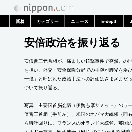
新着
カテゴリー
ニュース
In-depth
J
政治・外交
トップ
安倍政治を振り返る
経済・ビジネス
アーカイブ
安倍晋三元首相が、痛ましい銃撃事件で突然この
国際
を担い、外交・安全保障分野での手腕が脚光を浴
一強」と呼ばれた政治手法への評価はさまざまだ
社会
ついて振り返る。
文化
写真：主要国首脳会議（伊勢志摩サミット）のワ
科学・技術
倍晋三首相（手前左）、米国のオバマ大統領（同
ら時計回りに、フランスのオランド大統領、英国
暮らし
トルドー首相、欧州連合（EU）のユンケル欧州委