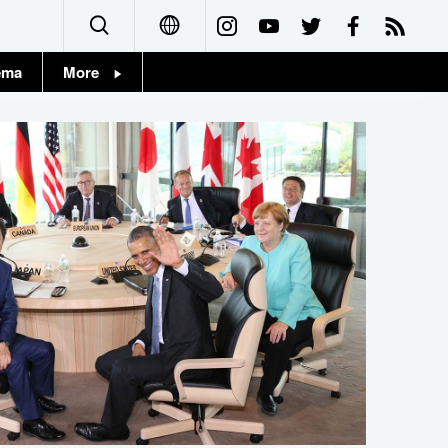
ema
More
English
Topics
简体字
Images
繁體字
People
Français
東京
Español
お知らせ
العربية
Русский