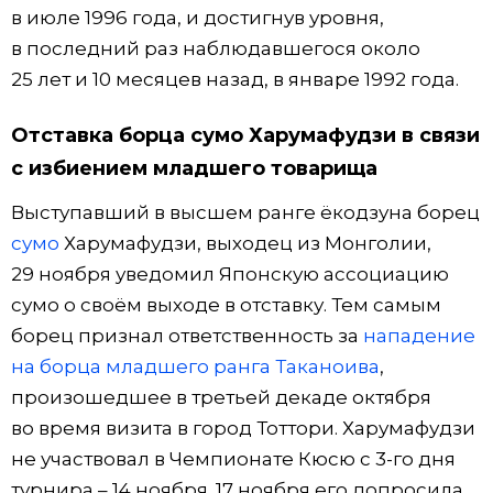
в июле 1996 года, и достигнув уровня,
в последний раз наблюдавшегося около
25 лет и 10 месяцев назад, в январе 1992 года.
Отставка борца сумо Харумафудзи в связи
с избиением младшего товарища
Выступавший в высшем ранге ёкодзуна борец
сумо
Харумафудзи, выходец из Монголии,
29 ноября уведомил Японскую ассоциацию
сумо о своём выходе в отставку. Тем самым
борец признал ответственность за
нападение
на борца младшего ранга Таканоива
,
произошедшее в третьей декаде октября
во время визита в город Тоттори. Харумафудзи
не участвовал в Чемпионате Кюсю с 3-го дня
турнира – 14 ноября. 17 ноября его допросила