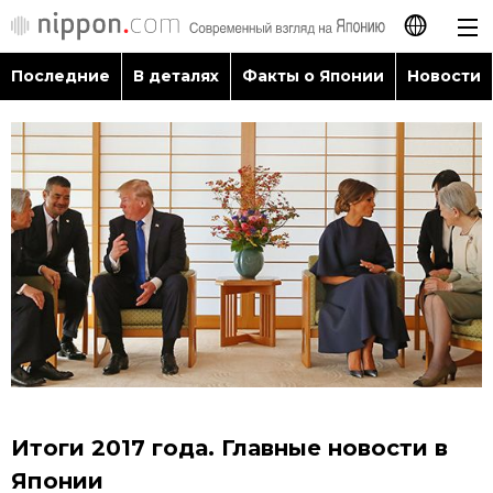
Последние
В деталях
Факты о Японии
Новости
日本語
English
简体字
Последние
繁體字
В деталях
Français
Факты о Японии
Español
Новости
العربية
Итоги 2017 года. Главные новости в
Путеводитель по Японии
Японии