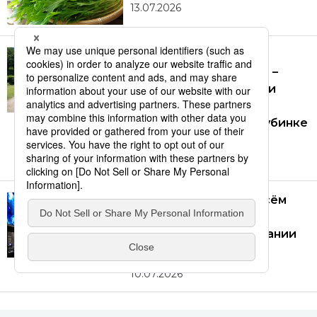
13.07.2026
[Видео] Объекты
Всемирного наследия –
дворцы столиц Асука и
Фудзивара: колыбель
Японии в сельской глубинке
у реки Нара
29.07.2026
Часы, известные во всём
мире: путешествие во
времени в музее компании
Seiko в Токио
10.07.2026