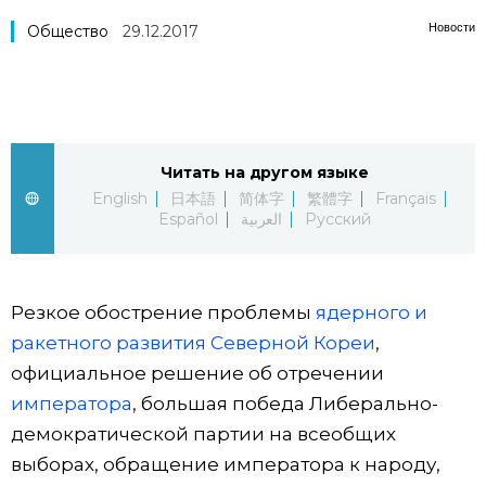
Новости
Фото/Видео
Общество
29.12.2017
Разделы
Люди
Популярные статьи
Читать на другом языке
English
日本語
简体字
繁體字
Français
Блог
Японский язык
Español
العربية
Русский
official SNS
Политика
Японский калейдоскоп
Резкое обострение проблемы
ядерного и
Экономика
Семья
ракетного развития Северной Кореи
,
официальное решение об отречении
Общество
Еда и напитки
императора
, большая победа Либерально-
демократической партии на всеобщих
выборах, обращение императора к народу,
Культура