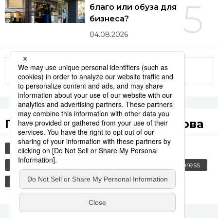
5
благо или обуза для
бизнеса?
04.08.2026
Другие статьи по теме
Популярные поисковые слова
общество
история
технологии
синкансэн
транспорт
культура
jiji press
политика
еда и напитки
россия