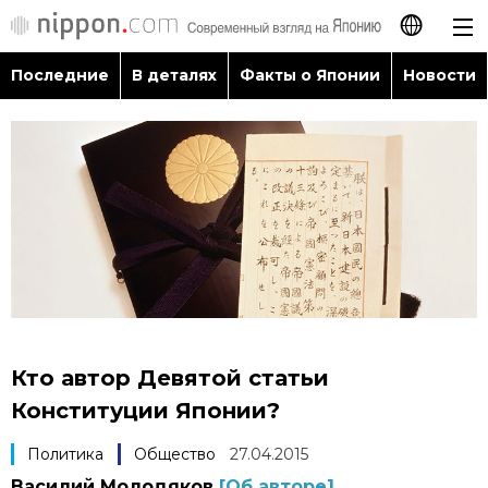
Последние
В деталях
Факты о Японии
Новости
日本語
English
简体字
Последние
繁體字
В деталях
Français
Факты о Японии
Español
Кто автор Девятой статьи
Новости
Конституции Японии?
العربية
Политика
Общество
27.04.2015
Путеводитель по Японии
Василий Молодяков
[Об авторе]