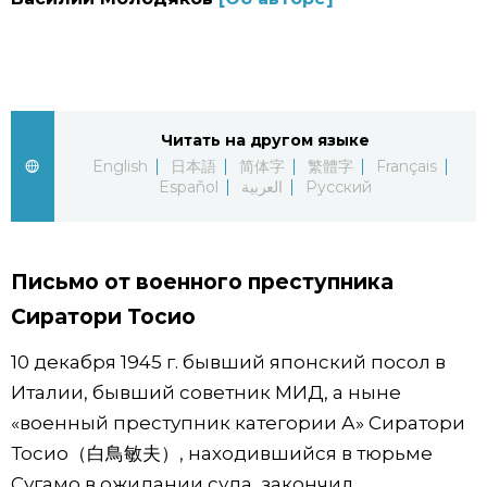
Фото/Видео
Разделы
Читать на другом языке
Люди
Популярные статьи
English
日本語
简体字
繁體字
Français
Español
العربية
Русский
Блог
Японский язык
official SNS
Политика
Японский калейдоскоп
Письмо от военного преступника
Сиратори Тосио
Экономика
Семья
10 декабря 1945 г. бывший японский посол в
Италии, бывший советник МИД, а ныне
Общество
Еда и напитки
«военный преступник категории А» Сиратори
Тосио（白鳥敏夫）, находившийся в тюрьме
Культура
Сугамо в ожидании суда, закончил