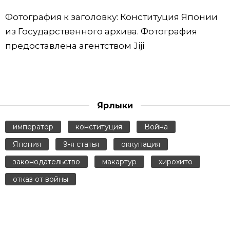
Фотография к заголовку: Конституция Японии
из Государственного архива. Фотография
предоставлена агентством Jiji
Ярлыки
император
конституция
Война
Япония
9-я статья
оккупация
законодательство
макартур
хирохито
отказ от войны