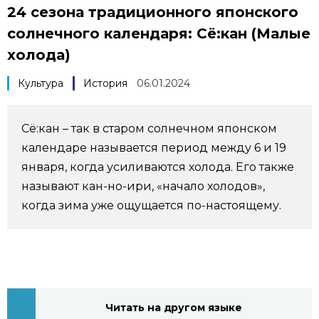
24 сезона традиционного японского
Фото/Видео
солнечного календаря: Сё:кан (Малые
холода)
Разделы
Культура
История
06.01.2024
Люди
Популярные статьи
Сё:кан – так в старом солнечном японском
Блог
Японский язык
official SNS
календаре называется период между 6 и 19
января, когда усиливаются холода. Его также
Политика
Японский калейдоскоп
называют кан-но-ири, «начало холодов»,
когда зима уже ощущается по-настоящему.
Экономика
Семья
Общество
Еда и напитки
Культура
Читать на другом языке