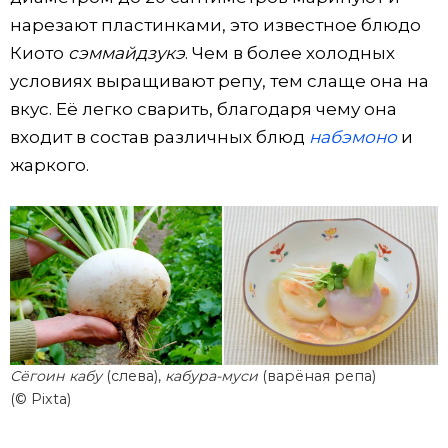
нарезают пластинками, это известное блюдо
Киото
сэммайдзукэ
. Чем в более холодных
условиях выращивают репу, тем слаще она на
вкус. Её легко сварить, благодаря чему она
входит в состав различных блюд
набэмоно
и
жаркого.
Сёгоин кабу
(слева),
кабура-муси
(варёная репа)
(© Pixta)