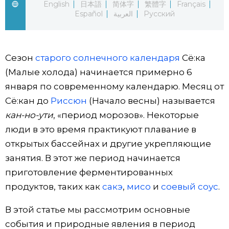
English
日本語
简体字
繁體字
Français
Español
العربية
Русский
Жизнь
Технологии
Сезон
старого солнечного календаря
Сё:ка
(Малые холода) начинается примерно 6
Токио
января по современному календарю. Месяц от
Сё:кан до
Риссюн
(Начало весны) называется
От редакции
кан-но-ути
, «период морозов». Некоторые
люди в это время практикуют плавание в
открытых бассейнах и другие укрепляющие
занятия. В этот же период начинается
приготовление ферментированных
продуктов, таких как
сакэ
,
мисо
и
соевый соус
.
В этой статье мы рассмотрим основные
события и природные явления в период