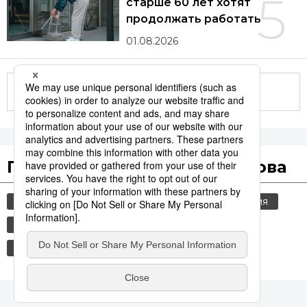
5
старше 60 лет хотят
продолжать работать
01.08.2026
Другие статьи по теме
Популярные поисковые слова
общество
культура
jiji press
история
технологии
политика
синкансэн
транспорт
еда и напитки
россия