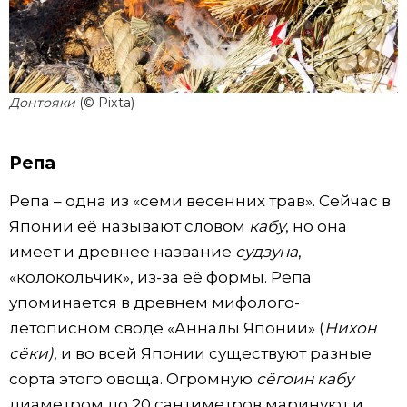
Донтояки
(© Pixta)
Репа
Репа – одна из «семи весенних трав». Сейчас в
Японии её называют словом
кабу
, но она
имеет и древнее название
судзуна
,
«колокольчик», из-за её формы. Репа
упоминается в древнем мифолого-
летописном своде «Анналы Японии» (
Нихон
сёки)
, и во всей Японии существуют разные
сорта этого овоща. Огромную
сёгоин кабу
диаметром до 20 сантиметров маринуют и