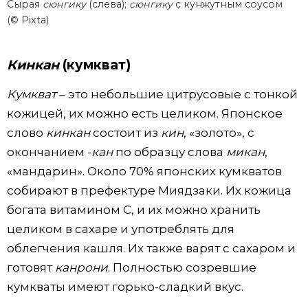
Сырая
сюнгику
(слева);
сюнгику
с кунжутным соусом
(© Pixta)
Кинкан
(кумкват)
Кумкват
– это небольшие цитрусовые с тонкой
кожицей, их можно есть целиком. Японское
слово
кинкан
состоит из
кин
, «золото», с
окончанием -
кан
по образцу слова
микан
,
«мандарин». Около 70% японских кумкватов
собирают в префектуре Миядзаки. Их кожица
богата витамином С, и их можно хранить
целиком в сахаре и употреблять для
облегчения кашля. Их также варят с сахаром и
готовят
канрони
. Полностью созревшие
кумкваты имеют горько-сладкий вкус.