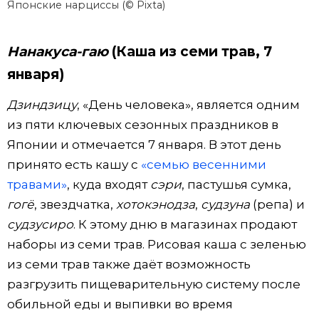
Японские нарциссы (© Pixta)
Нанакуса-гаю
(Каша из семи трав, 7
января)
Дзиндзицу
, «День человека», является одним
из пяти ключевых сезонных праздников в
Японии и отмечается 7 января. В этот день
принято есть кашу с
«семью весенними
травами»
, куда входят
сэри
, пастушья сумка,
гогё
, звездчатка,
хотокэнодза
,
судзуна
(репа) и
судзусиро
. К этому дню в магазинах продают
наборы из семи трав. Рисовая каша с зеленью
из семи трав также даёт возможность
разгрузить пищеварительную систему после
обильной еды и выпивки во время