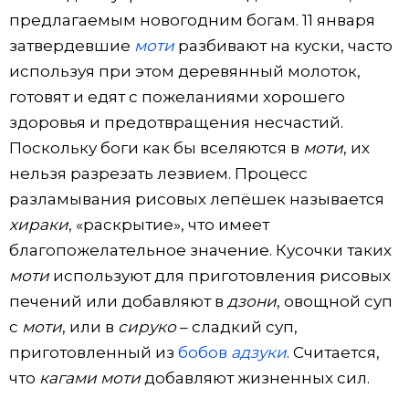
предлагаемым новогодним богам. 11 января
затвердевшие
моти
разбивают на куски, часто
используя при этом деревянный молоток,
готовят и едят с пожеланиями хорошего
здоровья и предотвращения несчастий.
Поскольку боги как бы вселяются в
моти
, их
нельзя разрезать лезвием. Процесс
разламывания рисовых лепёшек называется
хираки
, «раскрытие», что имеет
благопожелательное значение. Кусочки таких
моти
используют для приготовления рисовых
печений или добавляют в
дзони
, овощной суп
с
моти
, или в
сируко
– сладкий суп,
приготовленный из
бобов
адзуки
. Считается,
что
кагами моти
добавляют жизненных сил.