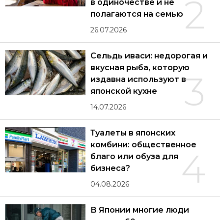
2
в одиночестве и не
полагаются на семью
26.07.2026
Сельдь иваси: недорогая и
вкусная рыба, которую
3
издавна используют в
японской кухне
14.07.2026
Туалеты в японских
комбини: общественное
4
благо или обуза для
бизнеса?
04.08.2026
В Японии многие люди