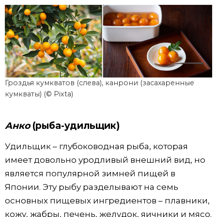
Гроздья кумкватов (слева), канрони (засахаренные
кумкваты) (© Pixta)
Анко
(рыба-удильщик)
Удильщик – глубоководная рыба, которая
имеет довольно уродливый внешний вид, но
является популярной зимней пищей в
Японии. Эту рыбу разделывают на семь
основных пищевых ингредиентов – плавники,
кожу, жабры, печень, желудок, яичники и мясо.