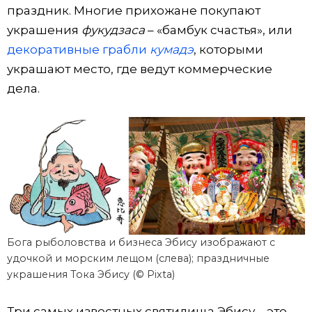
праздник. Многие прихожане покупают
украшения
фукудзаса
– «бамбук счастья», или
декоративные грабли
кумадэ
, которыми
украшают место, где ведут коммерческие
дела.
Бога рыболовства и бизнеса Эбису изображают с
удочкой и морским лещом (слева); праздничные
украшения Тока Эбису (© Pixta)
Три самых известных святилища Эбису – это