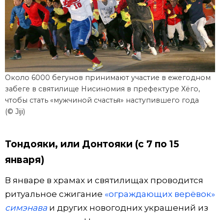
Около 6000 бегунов принимают участие в ежегодном
забеге в святилище Нисиномия в префектуре Хёго,
чтобы стать «мужчиной счастья» наступившего года
(© Jiji)
Тондояки, или Донтояки (с 7 по 15
января)
В январе в храмах и святилищах проводится
ритуальное сжигание
«ограждающих верёвок»
симэнава
и других новогодних украшений из