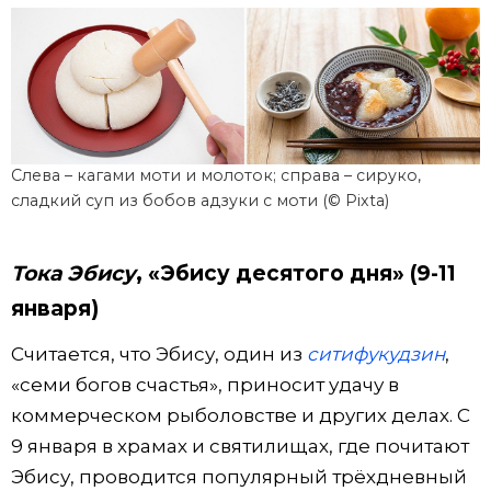
Слева – кагами моти и молоток; справа – сируко,
сладкий суп из бобов адзуки с моти (© Pixta)
Тока Эбису
, «Эбису десятого дня» (9-11
января)
Считается, что Эбису, один из
cитифукудзин
,
«семи богов счастья», приносит удачу в
коммерческом рыболовстве и других делах. С
9 января в храмах и святилищах, где почитают
Эбису, проводится популярный трёхдневный