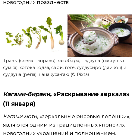
новогодних празднеств.
Травы (слева направо): хакобэра, надзуна (пастушья
сумка), хотокэнодза, сэри, гогё, судзусиро (дайкон) и
судзуна (репа); нанакуса-гаю (© Pixta)
Кагами-бираки
, «Раскрывание зеркала»
(11 января)​
Кагами моти
, «зеркальные рисовые лепёшки»,
являются одним из традиционных японских
новогодних украшений и подношением,