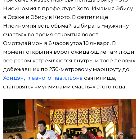
Нисиномия в префектуре Хёго, Имамия Эбису
в Осаке и Эбису в Киото. В святилище
Нисиномия есть обычай выбирать «мужчину
счастья» во время открытия ворот
Омотэдаймон в 6 часов утра 10 января. В
момент открытия ворот ожидающие там люди
все разом устремляются внутрь, и трое первых
добежавших по 230-метровому маршруту до
Хондэн, Главного павильона
святилища,
становятся «мужчинами счастья» этого года.