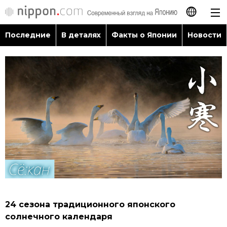
Последние
В деталях
Факты о Японии
Новости
日本語
English
简体字
Последние
繁體字
В деталях
Français
Факты о Японии
Español
Новости
العربية
24 сезона традиционного японского
Путеводитель по Японии
солнечного календаря