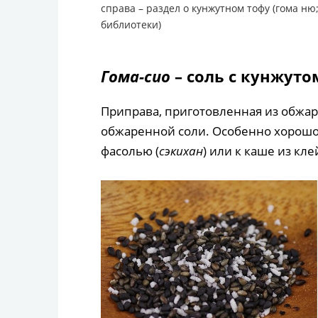
справа – раздел о кунжутном тофу (гома н
библиотеки)
Гома-сио
– соль с кунжуто
Приправа, приготовленная из обжар
обжаренной соли. Особенно хорошо с
фасолью (
сэкихан
) или к каше из кле