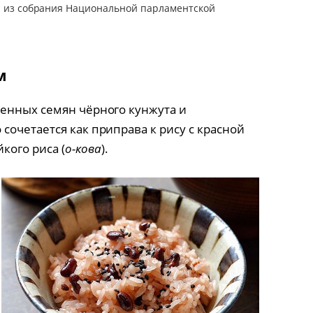
ю; из собрания Национальной парламентской
м
енных семян чёрного кунжута и
очетается как приправа к рису с красной
йкого риса (
о-кова
).