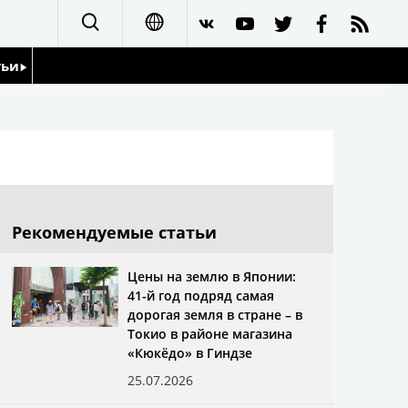
тьи
日本語
English
йдоскоп
简体字
繁體字
Рекомендуемые статьи
Français
Цены на землю в Японии:
41-й год подряд самая
Español
дорогая земля в стране – в
Токио в районе магазина
العربية
«Кюкёдо» в Гиндзе
25.07.2026