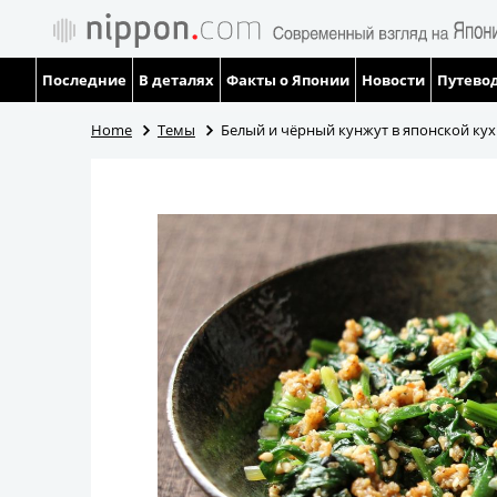
Последние
В деталях
Факты о Японии
Новости
Путевод
Home
Темы
Белый и чёрный кунжут в японской кух