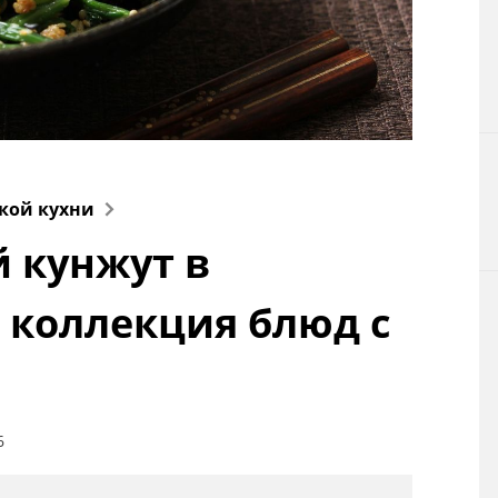
Технологии
Токио
От редакции
кой кухни
 кунжут в
: коллекция блюд с
6