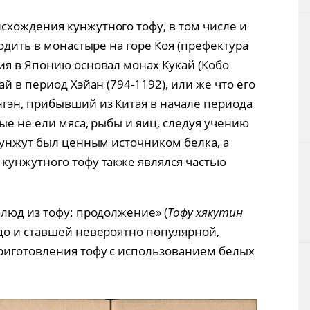
хождения кунжутного тофу, в том числе и
водить в монастыре на горе Коя (префектура
ия в Японию основал монах Кукай (Кобо
й в период Хэйан (794-1192), или же что его
гэн, прибывший из Китая в начале периода
ые не ели мяса, рыбы и яиц, следуя учению
кунжут был ценным источником белка, а
кунжутного тофу также являлся частью
люд из тофу: продолжение» (
Тофу хякутин
Эдо и ставшей невероятно популярной,
риготовления тофу с использованием белых