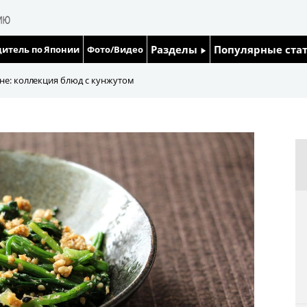
Разделы
Популярные ста
итель по Японии
Фото/Видео
Люди
Японский язык
не: коллекция блюд с кунжутом
Блог
Японский кале
Политика
Семья
Экономика
Еда и напитки
Общество
Культура
Жизнь