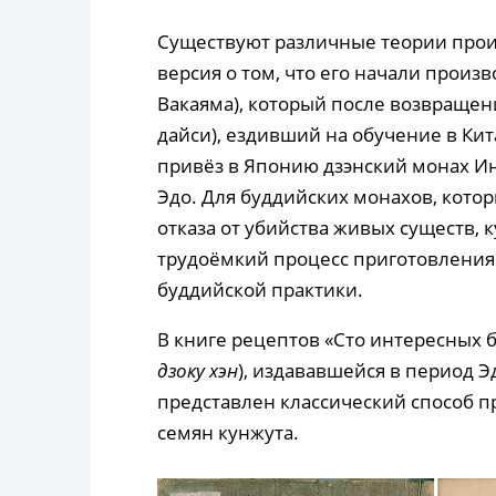
Существуют различные теории проис
версия о том, что его начали произ
Вакаяма), который после возвращен
дайси), ездивший на обучение в Кита
привёз в Японию дзэнский монах Ин
Эдо. Для буддийских монахов, котор
отказа от убийства живых существ, 
трудоёмкий процесс приготовления 
буддийской практики.
В книге рецептов «Сто интересных б
дзоку хэн
), издававшейся в период 
представлен классический способ п
семян кунжута.