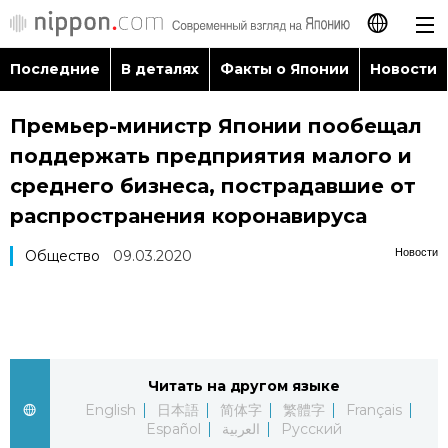
Последние
В деталях
Факты о Японии
Новости
日本語
Премьер-министр Японии пообещал
English
поддержать предприятия малого и
简体字
среднего бизнеса, пострадавшие от
Последние
распространения коронавируса
繁體字
В деталях
Новости
Общество
09.03.2020
Français
Факты о Японии
Español
Новости
العربية
Читать на другом языке
English
日本語
简体字
繁體字
Français
Путеводитель по Японии
Español
العربية
Русский