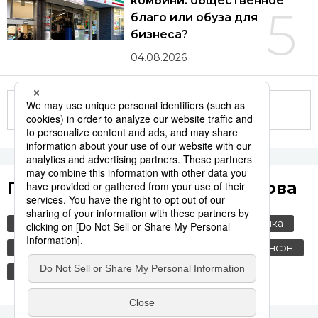
комбини: общественное
5
благо или обуза для
бизнеса?
04.08.2026
Другие статьи по теме
Популярные поисковые слова
общество
jiji press
культура
политика
история
технологии
россия
синкансэн
шпионаж
еда и напитки