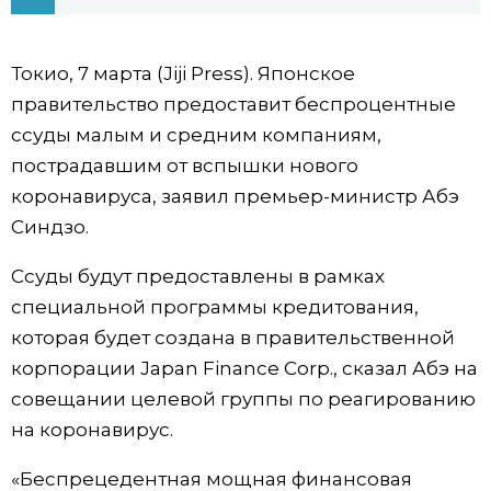
Фото/Видео
Токио, 7 марта (Jiji Press). Японское
Разделы
правительство предоставит беспроцентные
ссуды малым и средним компаниям,
Люди
Популярные статьи
пострадавшим от вспышки нового
коронавируса, заявил премьер-министр Абэ
Блог
Японский язык
official SNS
Синдзо.
Ссуды будут предоставлены в рамках
Политика
Японский калейдоскоп
специальной программы кредитования,
которая будет создана в правительственной
Экономика
Семья
корпорации Japan Finance Corp., сказал Абэ на
совещании целевой группы по реагированию
Общество
Еда и напитки
на коронавирус.
Культура
«Беспрецедентная мощная финансовая