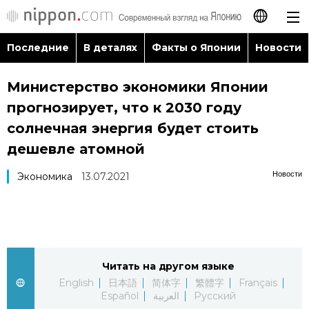
Последние
В деталях
Факты о Японии
Новости
日本語
Министерство экономики Японии
English
прогнозирует, что к 2030 году
简体字
солнечная энергия будет стоить
Последние
дешевле атомной
繁體字
В деталях
Новости
Экономика
13.07.2021
Français
Факты о Японии
Español
Новости
العربية
Читать на другом языке
English
日本語
简体字
繁體字
Français
Путеводитель по Японии
Español
العربية
Русский