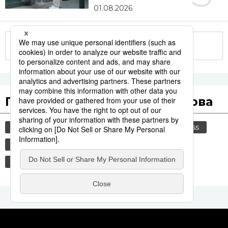
01.08.2026
Другие статьи по теме
Популярные поисковые слова
общество
история
культура
jiji press
синкансэн
технологии
политика
транспорт
россия
шпионаж