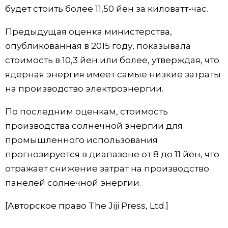
будет стоить более 11,50 йен за киловатт-час.
Жизнь
Предыдущая оценка министерства,
опубликованная в 2015 году, показывала
Технологии
стоимость в 10,3 йен или более, утверждая, что
ядерная энергия имеет самые низкие затраты
Токио
на производство электроэнергии.
От редакции
По последним оценкам, стоимость
производства солнечной энергии для
промышленного использования
прогнозируется в диапазоне от 8 до 11 йен, что
отражает снижение затрат на производство
панелей солнечной энергии.
[Авторское право The Jiji Press, Ltd.]