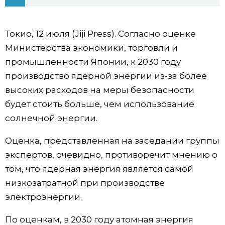
Фото/Видео
Токио, 12 июля (Jiji Press). Согласно оценке
Разделы
Министерства экономики, торговли и
промышленности Японии, к 2030 году
Люди
Популярные статьи
производство ядерной энергии из-за более
высоких расходов на меры безопасности
Блог
Японский язык
official SNS
будет стоить больше, чем использование
солнечной энергии.
Политика
Японский калейдоскоп
Оценка, представленная на заседании группы
экспертов, очевидно, противоречит мнению о
Экономика
Семья
том, что ядерная энергия является самой
низкозатратной при производстве
Общество
Еда и напитки
электроэнергии.
Культура
По оценкам, в 2030 году атомная энергия