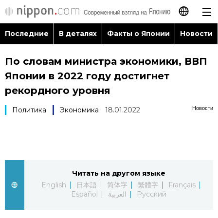
Последние
В деталях
Факты о Японии
Новости
日本語
По словам министра экономики, ВВП
English
Японии в 2022 году достигнет
简体字
рекордного уровня
Последние
Новости
Политика
Экономика
18.01.2022
繁體字
В деталях
Français
Факты о Японии
Español
Читать на другом языке
Новости
العربية
English
日本語
简体字
繁體字
Français
Español
العربية
Русский
Путеводитель по Японии