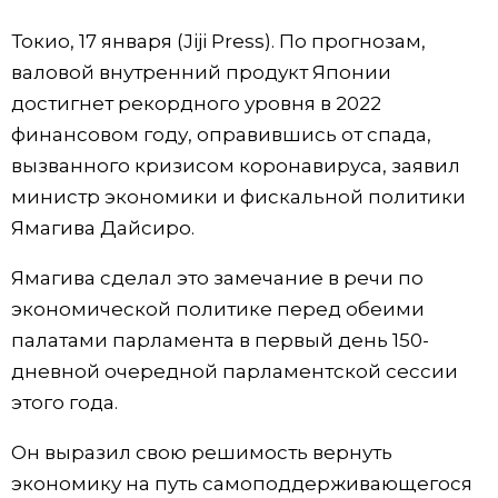
Фото/Видео
Токио, 17 января (Jiji Press). По прогнозам,
валовой внутренний продукт Японии
Разделы
достигнет рекордного уровня в 2022
финансовом году, оправившись от спада,
Люди
Популярные статьи
вызванного кризисом коронавируса, заявил
министр экономики и фискальной политики
Блог
Японский язык
official SNS
Ямагива Дайсиро.
Ямагива сделал это замечание в речи по
Политика
Японский калейдоскоп
экономической политике перед обеими
палатами парламента в первый день 150-
Экономика
Семья
дневной очередной парламентской сессии
этого года.
Общество
Еда и напитки
Он выразил свою решимость вернуть
Культура
экономику на путь самоподдерживающегося