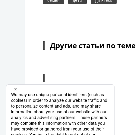
семья
дети
Jiji Press
Другие статьи по тем