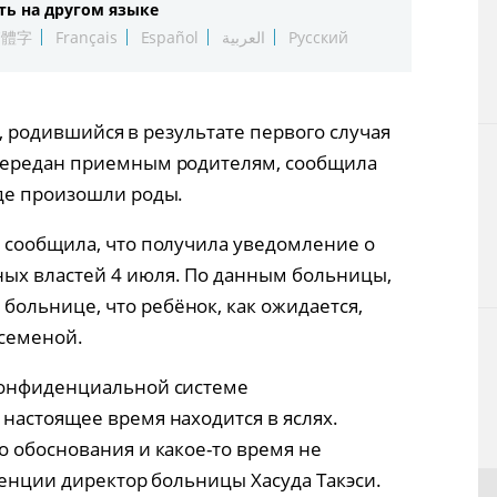
ть на другом языке
Технологии
繁體字
Français
Español
العربية
Русский
Токио
ок, родившийся в результате первого случая
От редакции
передан приемным родителям, сообщила
де произошли роды.
 сообщила, что получила уведомление о
ых властей 4 июля. По данным больницы,
ольнице, что ребёнок, как ожидается,
 семеной.
конфиденциальной системе
настоящее время находится в яслях.
о обоснования и какое-то время не
ренции директор больницы Хасуда Такэси.