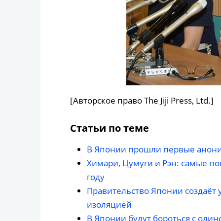
[Авторское право The Jiji Press, Ltd.]
Статьи по теме
В Японии прошли первые анон
Химари, Цумуги и Рэн: самые п
году
Правительство Японии создаёт 
изоляцией
В Японии будут бороться с один