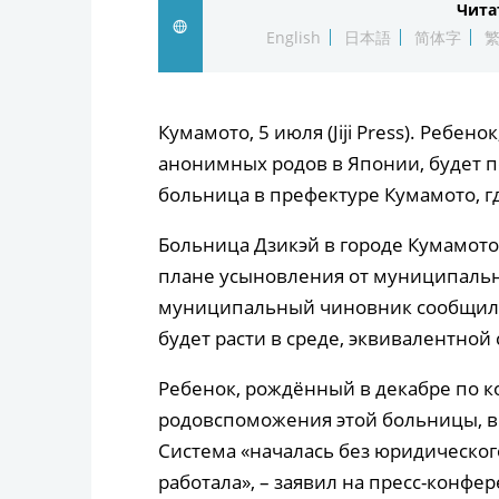
Чита
English
日本語
简体字
Кумамото, 5 июля (Jiji Press). Ребен
анонимных родов в Японии, будет 
больница в префектуре Кумамото, г
Больница Дзикэй в городе Кумамото
плане усыновления от муниципальн
муниципальный чиновник сообщил б
будет расти в среде, эквивалентной
Ребенок, рождённый в декабре по 
родовспоможения этой больницы, в 
Система «началась без юридическог
работала», – заявил на пресс-конфе