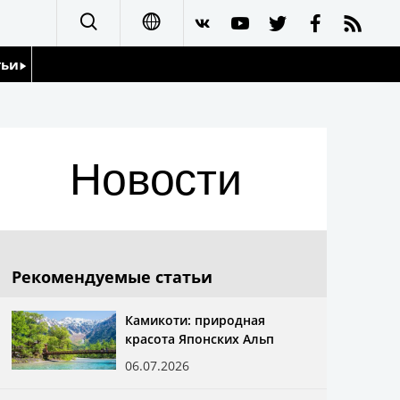
тьи
日本語
English
йдоскоп
Новости
简体字
繁體字
Français
Рекомендуемые статьи
Español
Камикоти: природная
красота Японских Альп
العربية
06.07.2026