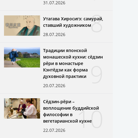
31.07.2026
8
Утагава Хиросигэ: самурай,
ставший художником
28.07.2026
Традиции японской
монашеской кухни: сёдзин
9
рёри в монастыре
Кэнтёдзи как форма
духовной практики
20.07.2026
Сёдзин-рёри –
10
воплощение буддийской
философии в
вегетарианской кухне
22.07.2026