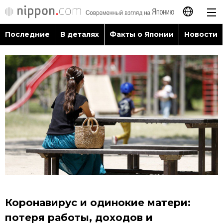
Последние
В деталях
Факты о Японии
Новости
日本語
English
简体字
Последние
繁體字
В деталях
Français
Факты о Японии
Español
Новости
العربية
Коронавирус и одинокие матери:
Путеводитель по Японии
потеря работы, доходов и