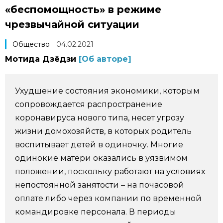
«беспомощность» в режиме
Фото/Видео
чрезвычайной ситуации
Разделы
Общество
04.02.2021
Мотида Дзёдзи
[Об авторе]
Люди
Популярные статьи
Ухудшение состояния экономики, которым
Блог
Японский язык
official SNS
сопровождается распространение
коронавируса нового типа, несет угрозу
Политика
Японский калейдоскоп
жизни домохозяйств, в которых родитель
воспитывает детей в одиночку. Многие
Экономика
Семья
одинокие матери оказались в уязвимом
положении, поскольку работают на условиях
Общество
Еда и напитки
непостоянной занятости – на почасовой
оплате либо через компании по временной
командировке персонала. В периоды
Культура