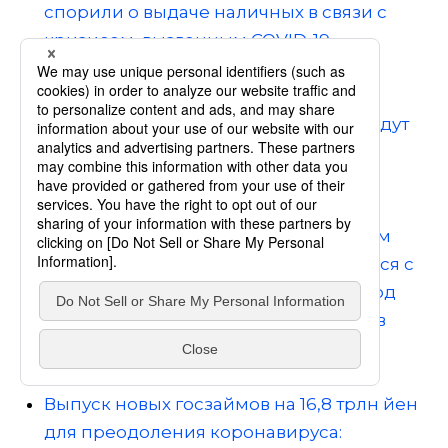
спорили о выдаче наличных в связи с
кризисом, вызванным COVID-19
Депутаты Парламента Японии
утвердили закон о снижении своего
жалованья: в течение года все они будут
получать на 20% меньше
В Японии некоторые бездомные не
могут получить государственные
выплаты, связанные с коронавирусом
Иностранные рабочие, столкнувшиеся с
проблемой коронавируса, ищут выход
В Японии нуждающимся студентам, в
том числе иностранцам, а также
аспирантам выплатят до 200 000 йен
Выпуск новых госзаймов на 16,8 трлн йен
для преодоления коронавируса: