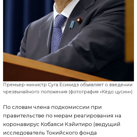
Премьер-министр Суга Ёсихидэ объявляет о введении
чрезвычайного положения (фотография «Кёдо цусин»)
По словам члена подкомиссии при
правительстве по мерам реагирования на
коронавирус Кобаяси Кэйитиро (ведущий
исследователь Токийского фонда