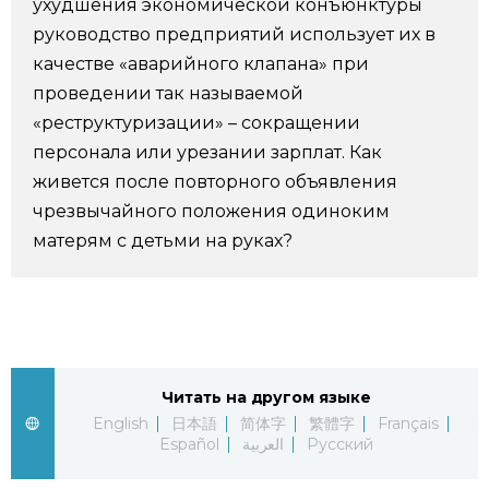
ухудшения экономической конъюнктуры
руководство предприятий использует их в
Жизнь
качестве «аварийного клапана» при
проведении так называемой
Технологии
«реструктуризации» – сокращении
персонала или урезании зарплат. Как
Токио
живется после повторного объявления
чрезвычайного положения одиноким
От редакции
матерям с детьми на руках?
Читать на другом языке
English
日本語
简体字
繁體字
Français
Español
العربية
Русский