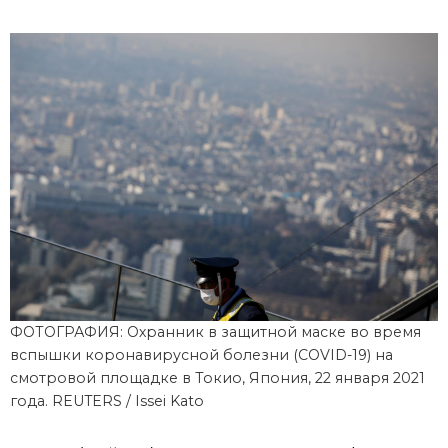
Фото/Видео
Разделы
Люди
Популярные статьи
Блог
Японский язык
official SNS
Политика
Японский калейдоскоп
Экономика
Семья
ФОТОГРАФИЯ: Охранник в защитной маске во время
вспышки коронавирусной болезни (COVID-19) на
Общество
Еда и напитки
смотровой площадке в Токио, Япония, 22 января 2021
года. REUTERS / Issei Kato
Культура