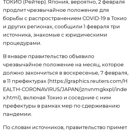
ТОКИО (Рейтер). Япония, вероятно, 2 февраля
продлит чрезвычайное положение для
Жизнь
борьбы с распространением COVID-19 в Токио
и других регионах, сообщили 1 февраля три
Технологии
источника, знакомые с юридическими
процедурами.
Токио
В январе правительство объявило
От редакции
чрезвычайное положение на месяц, которое
должно закончиться в воскресенье, 7 февраля,
в 11 префектурах (
https://graphics.reuters.com/H
EALTH-CORONAVIRUS/JAPAN/jznvnmgkxpl/inde
x.html
), включая Токио и соседние с ним
префектуры в рамках мер по сдерживанию
пандемии.
По словам источников, правительство примет