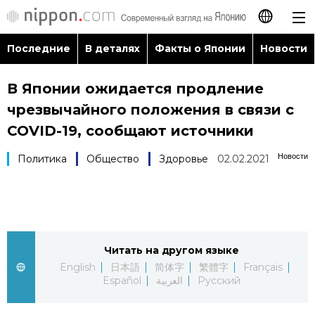
Последние
В деталях
Факты о Японии
Новости
日本語
В Японии ожидается продление
English
чрезвычайного положения в связи с
简体字
COVID-19, сообщают источники
Последние
Новости
Политика
Общество
Здоровье
02.02.2021
繁體字
В деталях
Français
Факты о Японии
Español
Читать на другом языке
Новости
العربية
English
日本語
简体字
繁體字
Français
Español
العربية
Русский
Путеводитель по Японии