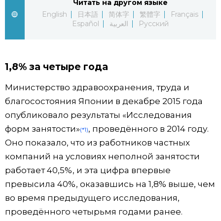
Читать на другом языке
English
日本語
简体字
繁體字
Français
Жизнь
Español
العربية
Русский
Технологии
1,8% за четыре года
Токио
Министерство здравоохранения, труда и
благосостояния Японии в декабре 2015 года
От редакции
опубликовало результаты «Исследования
форм занятости»
, проведённого в 2014 году.
(*1)
Оно показало, что из работников частных
компаний на условиях неполной занятости
работает 40,5%, и эта цифра впервые
превысила 40%, оказавшись на 1,8% выше, чем
во время предыдущего исследования,
проведённого четырьмя годами ранее.