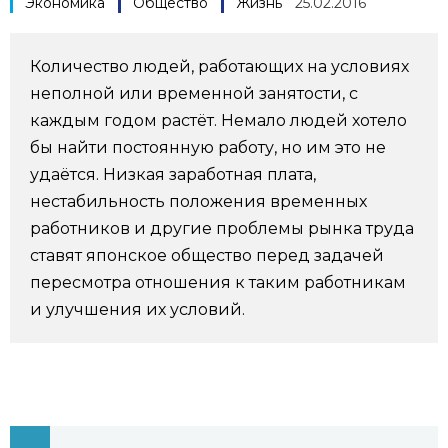
Экономика
Общество
Жизнь
25.02.2016
Фото/Видео
Количество людей, работающих на условиях
Разделы
неполной или временной занятости, с
каждым годом растёт. Немало людей хотело
Люди
Популярные статьи
бы найти постоянную работу, но им это не
удаётся. Низкая заработная плата,
Блог
Японский язык
нестабильность положения временных
official SNS
работников и другие проблемы рынка труда
ставят японское общество перед задачей
Политика
Японский калейдоскоп
пересмотра отношения к таким работникам
и улучшения их условий.
Экономика
Семья
Общество
Еда и напитки
Культура