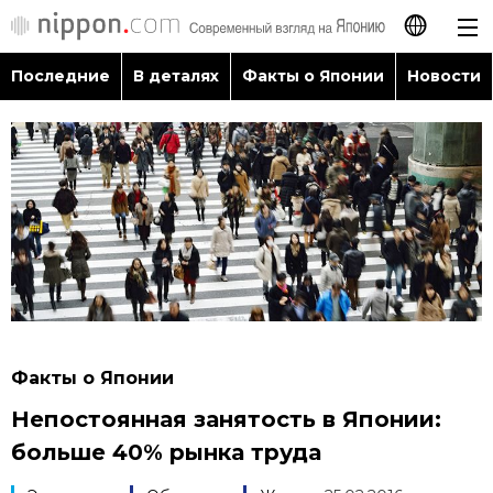
Последние
В деталях
Факты о Японии
Новости
日本語
English
简体字
Последние
繁體字
В деталях
Français
Факты о Японии
Español
Факты о Японии
Новости
Непостоянная занятость в Японии:
العربية
больше 40% рынка труда
Путеводитель по Японии