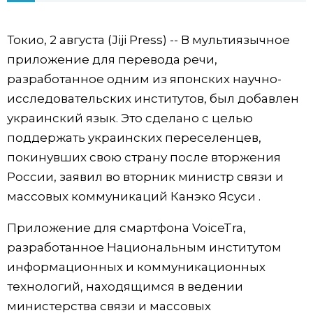
Фото/Видео
Токио, 2 августа (Jiji Press) -- В мультиязычное
приложение для перевода речи,
Разделы
разработанное одним из японских научно-
исследовательских институтов, был добавлен
Люди
Популярные статьи
украинский язык. Это сделано с целью
поддержать украинских переселенцев,
Блог
Японский язык
official SNS
покинувших свою страну после вторжения
России, заявил во вторник министр связи и
Политика
Японский калейдоскоп
массовых коммуникаций Канэко Ясуси .
Экономика
Семья
Приложение для смартфона VoiceTra,
разработанное Национальным институтом
Общество
Еда и напитки
информационных и коммуникационных
технологий, находящимся в ведении
Культура
министерства связи и массовых