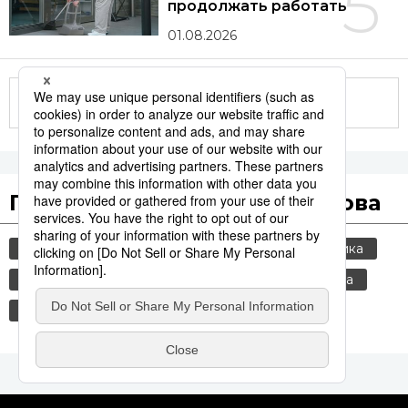
5
продолжать работать
01.08.2026
Другие статьи по теме
Популярные поисковые слова
общество
культура
jiji press
политика
императорский дом
история
экономика
россия
еда и напитки
туризм