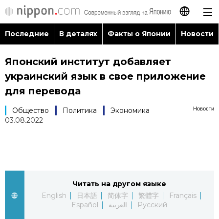
Последние
В деталях
Факты о Японии
Новости
日本語
Японский институт добавляет
English
украинский язык в свое приложение
简体字
для перевода
Последние
Новости
Общество
Политика
Экономика
繁體字
03.08.2022
В деталях
Français
Факты о Японии
Español
Новости
Читать на другом языке
العربية
English
日本語
简体字
繁體字
Français
Путеводитель по Японии
Español
العربية
Русский