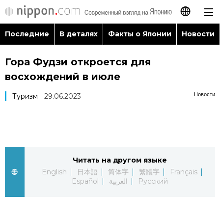
Последние
В деталях
Факты о Японии
Новости
日本語
Гора Фудзи откроется для
English
восхождений в июле
简体字
Последние
Новости
Туризм
29.06.2023
繁體字
В деталях
Français
Факты о Японии
Читать на другом языке
Español
English
日本語
简体字
繁體字
Français
Новости
Español
العربية
Русский
العربية
Путеводитель по Японии