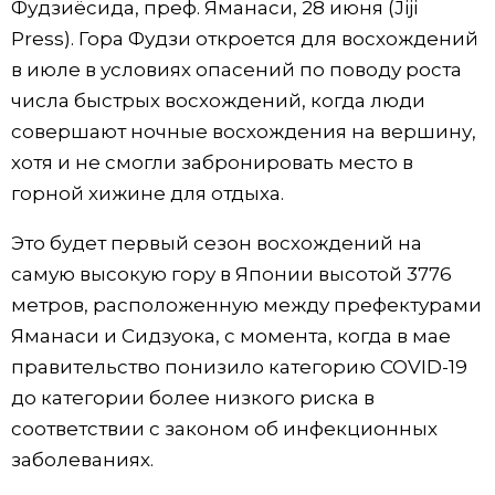
Фудзиёсида, преф. Яманаси, 28 июня (Jiji
Фото/Видео
Press). Гора Фудзи откроется для восхождений
в июле в условиях опасений по поводу роста
Разделы
числа быстрых восхождений, когда люди
совершают ночные восхождения на вершину,
Люди
Популярные статьи
хотя и не смогли забронировать место в
горной хижине для отдыха.
Блог
Японский язык
official SNS
Это будет первый сезон восхождений на
самую высокую гору в Японии высотой 3776
Политика
Японский калейдоскоп
метров, расположенную между префектурами
Яманаси и Сидзуока, с момента, когда в мае
Экономика
Семья
правительство понизило категорию COVID-19
до категории более низкого риска в
Общество
Еда и напитки
соответствии с законом об инфекционных
заболеваниях.
Культура