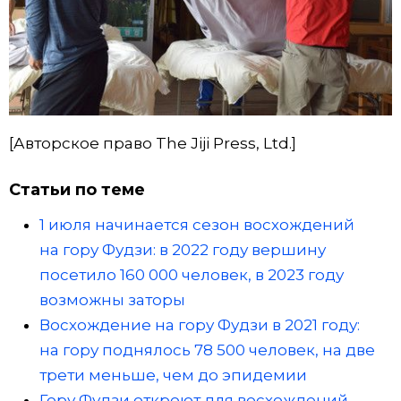
[Авторское право The Jiji Press, Ltd.]
Статьи по теме
1 июля начинается сезон восхождений
на гору Фудзи: в 2022 году вершину
посетило 160 000 человек, в 2023 году
возможны заторы
Восхождение на гору Фудзи в 2021 году:
на гору поднялось 78 500 человек, на две
трети меньше, чем до эпидемии
Гору Фудзи откроют для восхождений