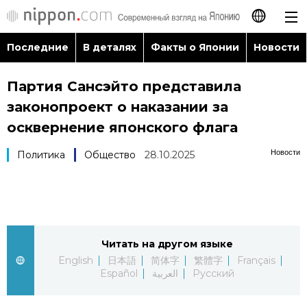
Последние
В деталях
Факты о Японии
Новости
日本語
Партия Сансэйто представила
English
законопроект о наказании за
简体字
осквернение японского флага
Последние
Новости
Политика
Общество
28.10.2025
繁體字
В деталях
Français
Факты о Японии
Español
Читать на другом языке
Новости
العربية
English
日本語
简体字
繁體字
Français
Español
العربية
Русский
Путеводитель по Японии