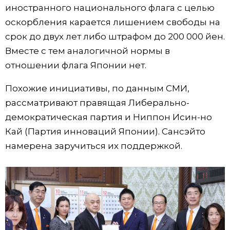
иностранного национального флага с целью
Жизнь
оскорбления карается лишением свободы на
срок до двух лет либо штрафом до 200 000 йен.
Технологии
Вместе с тем аналогичной нормы в
отношении флага Японии нет.
Токио
Похожие инициативы, по данным СМИ,
рассматривают правящая Либерально-
От редакции
демократическая партия и Ниппон Исин-но
Кай (Партия инноваций Японии). Сансэйто
намерена заручиться их поддержкой.