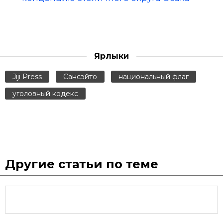
Ярлыки
Jiji Press
Сансэйто
национальный флаг
уголовный кодекс
Другие статьи по теме