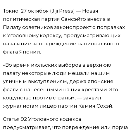
Фото/Видео
Токио, 27 октября (Jiji Press) — Новая
политическая партия Сансэйто внесла в
Разделы
Палату советников законопроект о поправках
к Уголовному кодексу, предусматривающих
Люди
Популярные статьи
наказание за повреждение национального
флага Японии.
Блог
Японский язык
official SNS
«Во время июльских выборов в верхнюю
палату некоторые люди мешали нашим
Политика
Японский калейдоскоп
уличным выступлениям, держа японские
флаги с нанесёнными на них крестами. Это
Экономика
Семья
кощунство против страны», — заявил
журналистам лидер партии Камия Сохэй.
Общество
Еда и напитки
Статья 92 Уголовного кодекса
Культура
предусматривает, что повреждение или порча